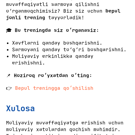
muvaffaqiyatli sarmoya qilishni
o‘rganmoqchimisiz? Biz siz uchun
bepul
jonli trening
tayyorladik!
🎓
Bu treningda siz o‘rganasiz:
Xavflarni qanday boshqarishni.
Sarmoyani qanday to‘g‘ri boshqarishni.
Moliyaviy erkinlikka qanday
erishishni.
📌
Hoziroq ro‘yxatdan o‘ting:
👉
Bepul treningga qo‘shilish
Xulosa
Moliyaviy muvaffaqiyatga erishish uchun
moliyaviy xatolardan qochish muhimdir.