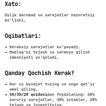
Xato:
Oylik daromad va xarajatlar nazoratsiz
bo‘lishi.
Oqibatlari:
Keraksiz xarajatlar ko‘payadi.
Mablag‘ni tejash va sarmoya qilish
imkoniyati yo‘qoladi.
Qanday Qochish Kerak?
Har oy byudjet tuzing va unga qat’iy
amal qiling.
50/30/20 qoidasi
dan foydalaning: 50%
zaruriy xarajatlar, 30% istaklar, 20%
tejash va investitsiya.