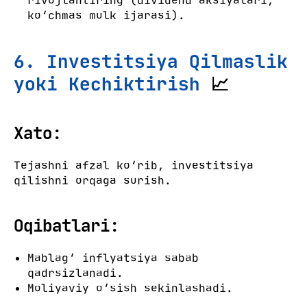
rivojlantiring (dividend aksiyalari,
ko‘chmas mulk ijarasi).
6. Investitsiya Qilmaslik
yoki Kechiktirish
📈
Xato:
Tejashni afzal ko‘rib, investitsiya
qilishni orqaga surish.
Oqibatlari:
Mablag‘ inflyatsiya sabab
qadrsizlanadi.
Moliyaviy o‘sish sekinlashadi.