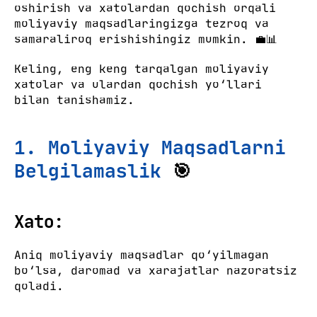
oshirish va xatolardan qochish orqali
moliyaviy maqsadlaringizga tezroq va
samaraliroq erishishingiz mumkin. 💼📊
Keling, eng keng tarqalgan moliyaviy
xatolar va ulardan qochish yo‘llari
bilan tanishamiz.
1. Moliyaviy Maqsadlarni
Belgilamaslik
🎯
Xato:
Aniq moliyaviy maqsadlar qo‘yilmagan
bo‘lsa, daromad va xarajatlar nazoratsiz
qoladi.