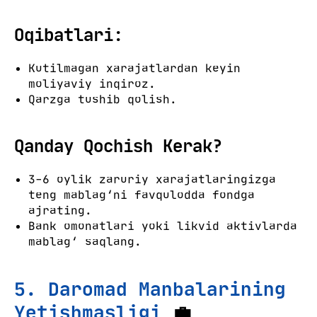
Oqibatlari:
Kutilmagan xarajatlardan keyin
moliyaviy inqiroz.
Qarzga tushib qolish.
Qanday Qochish Kerak?
3-6 oylik zaruriy xarajatlaringizga
teng mablag‘ni favqulodda fondga
ajrating.
Bank omonatlari yoki likvid aktivlarda
mablag‘ saqlang.
5. Daromad Manbalarining
Yetishmasligi
💼