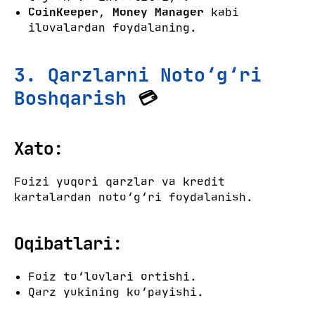
CoinKeeper
,
Money Manager
kabi
ilovalardan foydalaning.
3. Qarzlarni Noto‘g‘ri
Boshqarish
💳
Xato:
Foizi yuqori qarzlar va kredit
kartalardan noto‘g‘ri foydalanish.
Oqibatlari:
Foiz to‘lovlari ortishi.
Qarz yukining ko‘payishi.