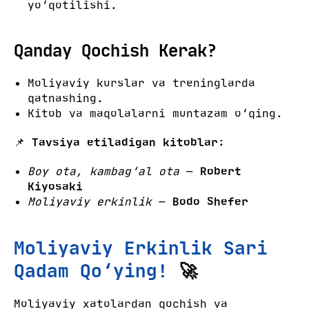
yo‘qotilishi.
Qanday Qochish Kerak?
Moliyaviy kurslar va treninglarda
qatnashing.
Kitob va maqolalarni muntazam o‘qing.
📌
Tavsiya etiladigan kitoblar:
Boy ota, kambag‘al ota
—
Robert
Kiyosaki
Moliyaviy erkinlik
—
Bodo Shefer
Moliyaviy Erkinlik Sari
Qadam Qo‘ying!
🚀
Moliyaviy xatolardan qochish va