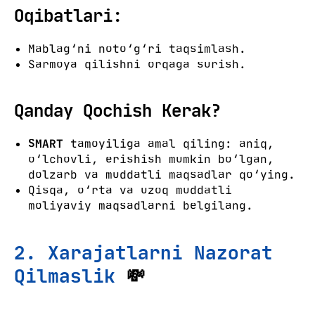
Oqibatlari:
Mablag‘ni noto‘g‘ri taqsimlash.
Sarmoya qilishni orqaga surish.
Qanday Qochish Kerak?
SMART
tamoyiliga amal qiling: aniq,
o‘lchovli, erishish mumkin bo‘lgan,
dolzarb va muddatli maqsadlar qo‘ying.
Qisqa, o‘rta va uzoq muddatli
moliyaviy maqsadlarni belgilang.
2. Xarajatlarni Nazorat
Qilmaslik
💸