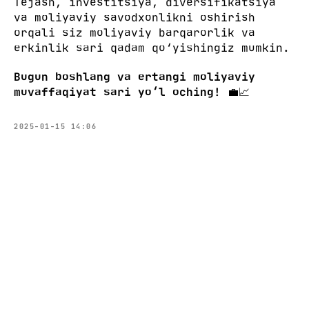
Tejash, investitsiya, diversifikatsiya
va moliyaviy savodxonlikni oshirish
orqali siz moliyaviy barqarorlik va
erkinlik sari qadam qo‘yishingiz mumkin.
Bugun boshlang va ertangi moliyaviy
muvaffaqiyat sari yo‘l oching!
💼📈
2025-01-15 14:06