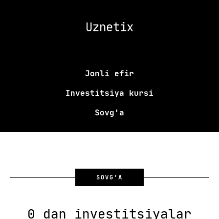
Uznetix
Jonli efir
Investitsiya kursi
Sovg'a
SOVG'A
0 dan investitsiyalar