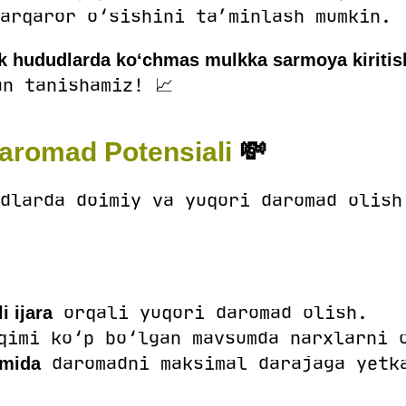
arqaror o‘sishini ta’minlash mumkin.
ik hududlarda ko‘chmas mulkka sarmoya kiritis
n tanishamiz! 📈
Daromad Potensiali
💸
dlarda doimiy va yuqori daromad olish
orqali yuqori daromad olish.
 ijara
qimi ko‘p bo‘lgan mavsumda narxlarni 
daromadni maksimal darajaga yetk
mida