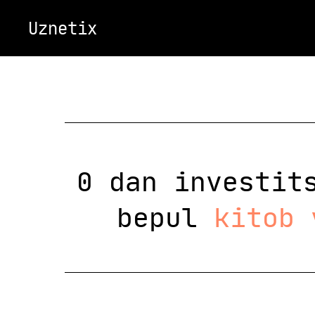
Uznetix
0 dan investit
bepul
kitob 