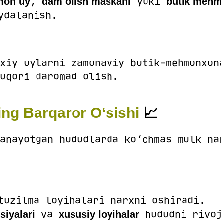
,
yoki
on uy
dam olish maskani
butik meh
ydalanish.
xiy uylarni zamonaviy butik-mehmonxon
uqori daromad olish.
ning Barqaror O‘sishi
📈
anayotgan hududlarda ko‘chmas mulk na
tuzilma loyihalari narxni oshiradi.
va
hududni rivoj
siyalari
xususiy loyihalar