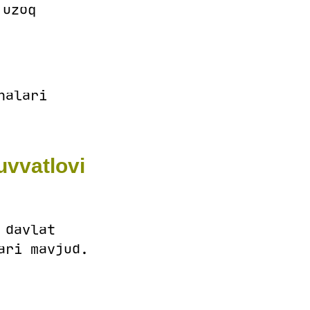
 uzoq
halari
uvvatlovi
 davlat
ari mavjud.