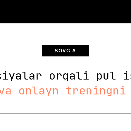
SOVG'A
siyalar orqali pul i
va onlayn treningni