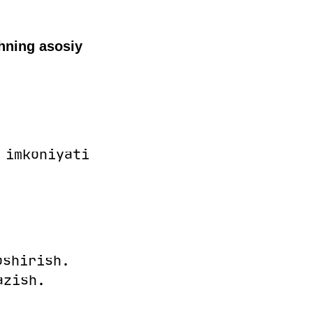
hning asosiy
 imkoniyati
oshirish.
azish.