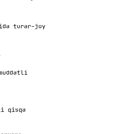
ida turar-joy

muddatli
i qisqa