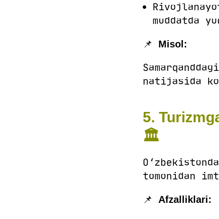
Rivojlanayo
muddatda yu
📌
Misol:
Samarqanddagi
natijasida ko
5. Turizmga
🏛
O‘zbekistonda
tomonidan imt
📌
Afzalliklari: