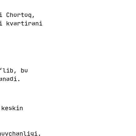
i Chortoq,
i kvartirani
‘lib, bu
anadi.
 keskin
huvchanligi.