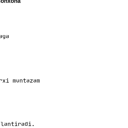
monxona
aga
rxi muntazam
lantiradi.