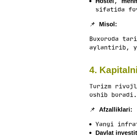
,
Hostel
mehm
sifatida fo
📌
Misol:
Buxoroda tari
aylantirib, y
4. Kapital
Turizm rivojl
oshib boradi.
📌
Afzalliklari:
Yangi infra
Davlat investit