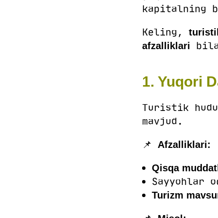
kapitalning b
Keling,
turist
bila
afzalliklari
1. Yuqori 
Turistik hudu
mavjud.
📌
Afzalliklari:
Qisqa muddatli
Sayyohlar o
Turizm mavsu