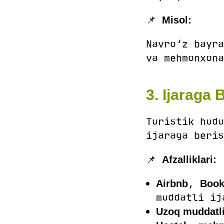
📌
Misol:
Navro‘z bayra
va mehmonxona
3. Ijaraga
Turistik hudu
ijaraga beris
📌
Afzalliklari:
,
Airbnb
Book
muddatli ij
Uzoq muddatli