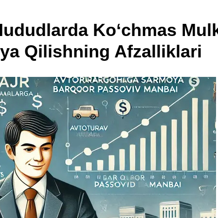
 Hududlarda Ko‘chmas Mul
iya Qilishning Afzalliklari