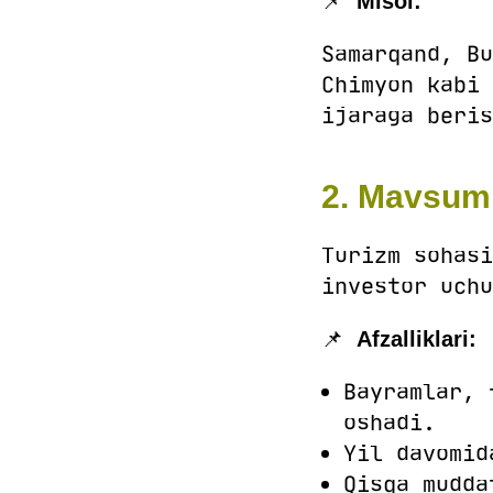
📌
Misol:
Samarqand, Bu
Chimyon kabi 
ijaraga beris
2. Mavsumi
Turizm sohasi
investor uchu
📌
Afzalliklari:
Bayramlar, 
oshadi.
Yil davomi
Qisqa mudda