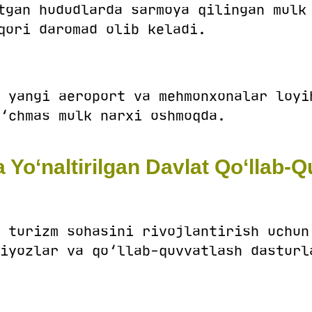
tgan hududlarda sarmoya qilingan mulk
qori daromad olib keladi.
 yangi aeroport va mehmonxonalar loyi
‘chmas mulk narxi oshmoqda.
 Yo‘naltirilgan Davlat Qo‘llab-Q
 turizm sohasini rivojlantirish uchun
iyozlar va qo‘llab-quvvatlash dasturl