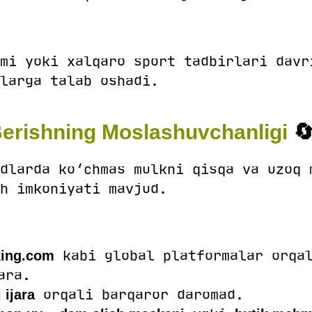
mi yoki xalqaro sport tadbirlari davr
larga talab oshadi.
 Berishning Moslashuvchanligi

dlarda ko‘chmas mulkni qisqa va uzoq 
h imkoniyati mavjud.
kabi global platformalar orqal
ing.com
ara.
orqali barqaror daromad.
 ijara