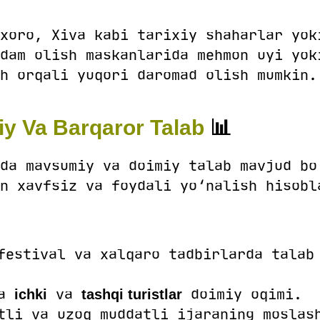
xoro, Xiva kabi tarixiy shaharlar yok
dam olish maskanlarida mehmon uyi yok
h orqali yuqori daromad olish mumkin.
y Va Barqaror Talab
📊
da mavsumiy va doimiy talab mavjud bo
n xavfsiz va foydali yo‘nalish hisobl
festival va xalqaro tadbirlarda talab
da
va
doimiy oqimi.
ichki
tashqi turistlar
tli va uzoq muddatli ijaraning moslas