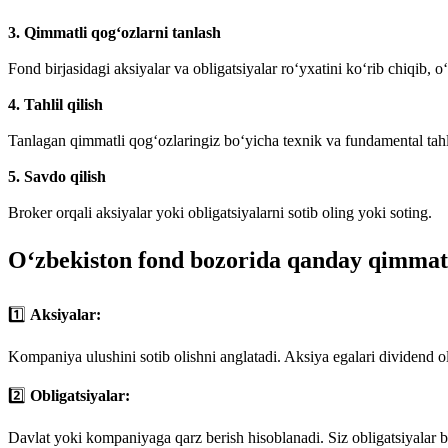
3. Qimmatli qog‘ozlarni tanlash
Fond birjasidagi aksiyalar va obligatsiyalar ro‘yxatini ko‘rib chiqib, 
4. Tahlil qilish
Tanlagan qimmatli qog‘ozlaringiz bo‘yicha texnik va fundamental tah
5. Savdo qilish
Broker orqali aksiyalar yoki obligatsiyalarni sotib oling yoki soting.
O‘zbekiston fond bozorida qanday qimmat
1️⃣
Aksiyalar:
Kompaniya ulushini sotib olishni anglatadi. Aksiya egalari dividend
2️⃣
Obligatsiyalar:
Davlat yoki kompaniyaga qarz berish hisoblanadi. Siz obligatsiyalar b