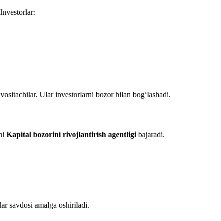
Investorlar:
vositachilar. Ular investorlarni bozor bilan bog‘lashadi.
lni
Kapital bozorini rivojlantirish agentligi
bajaradi.
lar savdosi amalga oshiriladi.