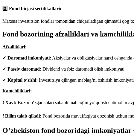
3️⃣
Fond birjasi sertifikatlari:
Maxsus investitsion fondlar tomonidan chiqariladigan qimmatli qog‘oz
Fond bozorining afzalliklari va kamchilikl
Afzalliklari:
✔
Daromad imkoniyati:
Aksiyalar va obligatsiyalar narxi oshgand
✔
Passiv daromad:
Dividend va foiz daromadi olish imkoniyati.
✔
Kapital o‘sishi:
Investitsiya qilingan mablag‘ni oshirish imkoniyati
Kamchiliklari:
❗
Xavf:
Bozor o‘zgarishlari sababli mablag‘ni yo‘qotish ehtimoli mav
❗
Bilim talab qiladi:
Fond bozorida muvaffaqiyat qozonish uchun moliy
O‘zbekiston fond bozoridagi imkoniyatlar