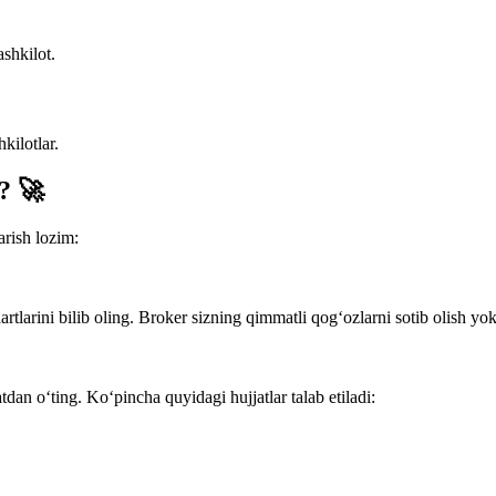
shkilot.
kilotlar.
? 🚀
rish lozim:
rtlarini bilib oling. Broker sizning qimmatli qog‘ozlarni sotib olish yok
dan o‘ting. Ko‘pincha quyidagi hujjatlar talab etiladi: