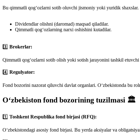
Bu qimmatli qog‘ozlarni sotib oluvchi jismoniy yoki yuridik shaxslar. 
Dividendlar olishni (daromad) maqsad qiladilar.
Qimmatli qog‘ozlarning narxi oshishini kutadilar.
3️⃣
Brokerlar:
Qimmatli qog‘ozlarni sotib olish yoki sotish jarayonini tashkil etuvchi 
4️⃣
Regulyator:
Fond bozorini nazorat qiluvchi davlat organlari. O‘zbekistonda bu ro
O‘zbekiston fond bozorining tuzilmasi 🏛️
1️⃣
Toshkent Respublika fond birjasi (RFQ):
O‘zbekistondagi asosiy fond birjasi. Bu yerda aksiyalar va obligatsiya