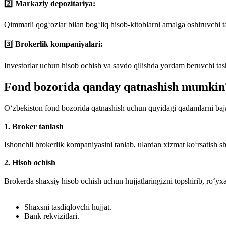
2️⃣
Markaziy depozitariya:
Qimmatli qog‘ozlar bilan bog‘liq hisob-kitoblarni amalga oshiruvchi ta
3️⃣
Brokerlik kompaniyalari:
Investorlar uchun hisob ochish va savdo qilishda yordam beruvchi tash
Fond bozorida qanday qatnashish mumkin
O‘zbekiston fond bozorida qatnashish uchun quyidagi qadamlarni baja
1. Broker tanlash
Ishonchli brokerlik kompaniyasini tanlab, ulardan xizmat ko‘rsatish sha
2. Hisob ochish
Brokerda shaxsiy hisob ochish uchun hujjatlaringizni topshirib, ro‘yxat
Shaxsni tasdiqlovchi hujjat.
Bank rekvizitlari.