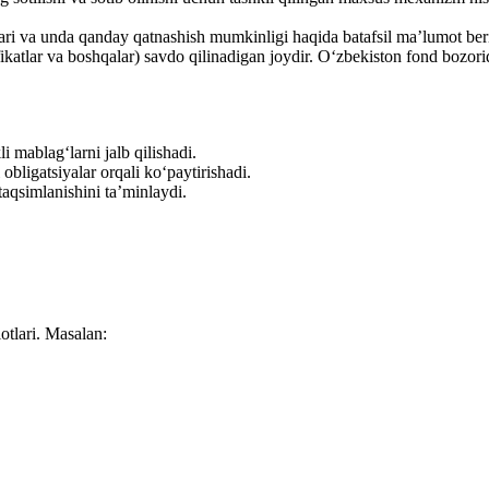
ari va unda qanday qatnashish mumkinligi haqida batafsil ma’lumot beri
fikatlar va boshqalar) savdo qilinadigan joydir. O‘zbekiston fond bozorid
 mablag‘larni jalb qilishadi.
obligatsiyalar orqali ko‘paytirishadi.
aqsimlanishini ta’minlaydi.
otlari. Masalan: