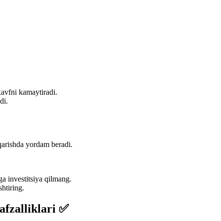
avfni kamaytiradi.
di.
hqarishda yordam beradi.
a investitsiya qilmang.
htiring.
afzalliklari ✅