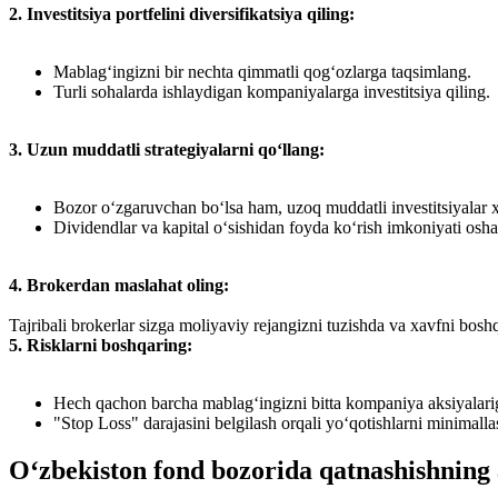
2. Investitsiya portfelini diversifikatsiya qiling:
Mablag‘ingizni bir nechta qimmatli qog‘ozlarga taqsimlang.
Turli sohalarda ishlaydigan kompaniyalarga investitsiya qiling.
3. Uzun muddatli strategiyalarni qo‘llang:
Bozor o‘zgaruvchan bo‘lsa ham, uzoq muddatli investitsiyalar x
Dividendlar va kapital o‘sishidan foyda ko‘rish imkoniyati osha
4. Brokerdan maslahat oling:
Tajribali brokerlar sizga moliyaviy rejangizni tuzishda va xavfni bos
5. Risklarni boshqaring:
Hech qachon barcha mablag‘ingizni bitta kompaniya aksiyalarig
"Stop Loss" darajasini belgilash orqali yo‘qotishlarni minimallas
O‘zbekiston fond bozorida qatnashishning 