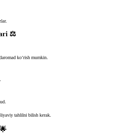
lar.
ari ⚖️
a daromad ko‘rish mumkin.
.
jud.
aviy tahlilni bilish kerak.
 🌟