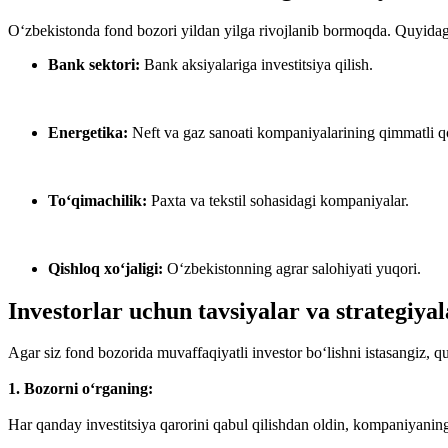
O‘zbekistonda fond bozori yildan yilga rivojlanib bormoqda. Quyidagi 
Bank sektori:
Bank aksiyalariga investitsiya qilish.
Energetika:
Neft va gaz sanoati kompaniyalarining qimmatli qo
To‘qimachilik:
Paxta va tekstil sohasidagi kompaniyalar.
Qishloq xo‘jaligi:
O‘zbekistonning agrar salohiyati yuqori.
Investorlar uchun tavsiyalar va strategiyal
Agar siz fond bozorida muvaffaqiyatli investor bo‘lishni istasangiz, q
1. Bozorni o‘rganing:
Har qanday investitsiya qarorini qabul qilishdan oldin, kompaniyaning 