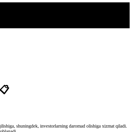
 📋
lishiga, shuningdek, investorlarning daromad olishiga xizmat qiladi.
soblanadi.