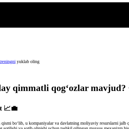
treningni
yuklab oling
day qimmatli qog‘ozlar mavjud?
t 📈💼
smi bo‘lib, u kompaniyalar va davlatning moliyaviy resurslarni jalb qi
g sotilishi va sotib olinishi uchun tashkil qilingan maxsus mexanizm hi