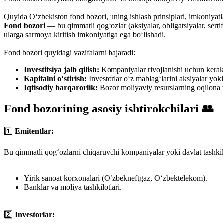
Quyida O‘zbekiston fond bozori, uning ishlash prinsiplari, imkoniyatl
Fond bozori
— bu qimmatli qog‘ozlar (aksiyalar, obligatsiyalar, serti
ularga sarmoya kiritish imkoniyatiga ega bo‘lishadi.
Fond bozori quyidagi vazifalarni bajaradi:
Investitsiya jalb qilish:
Kompaniyalar rivojlanishi uchun kerakli
Kapitalni o‘stirish:
Investorlar o‘z mablag‘larini aksiyalar yoki 
Iqtisodiy barqarorlik:
Bozor moliyaviy resurslarning oqilona t
Fond bozorining asosiy ishtirokchilari 👥
1️⃣
Emitentlar:
Bu qimmatli qog‘ozlarni chiqaruvchi kompaniyalar yoki davlat tashkil
Yirik sanoat korxonalari (O‘zbekneftgaz, O‘zbektelekom).
Banklar va moliya tashkilotlari.
2️⃣
Investorlar: