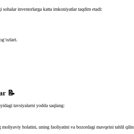
sohalar investorlarga katta imkoniyatlar taqdim etadi:
g‘ozlari.
ar 📝
uyidagi tavsiyalarni yodda saqlang:
moliyaviy holatini, uning faoliyatini va bozordagi mavqeini tahlil qilin