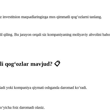
o‘z investitsion maqsadlaringizga mos qimmatli qog‘ozlarni tanlang.
lil qiling. Bu jarayon orqali siz kompaniyaning moliyaviy ahvolini bah
li qog‘ozlar mavjud? 📋
 oladi yoki kompaniya qiymati oshganda daromad ko‘radi.
o‘yicha foiz daromadi olasiz.