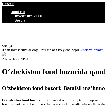
Uznetix
Jonli efir
Investitsiya kursi
Sovg'a
Sovg'a
0 dan investitsiyalar orqali pul ishlash bo'yicha bepul
kitob va onlayn 
2025-01-22 20:41
O‘zbekiston fond bozorida qan
O‘zbekiston fond bozori: Batafsil ma’lumo
O‘zbekiston fond bozori
— bu mamlakat iqtisodiy tizimining muhim qi
Fond bozori aksiyalar, obligatsiyalar va boshqa moliyaviy vositalarnin