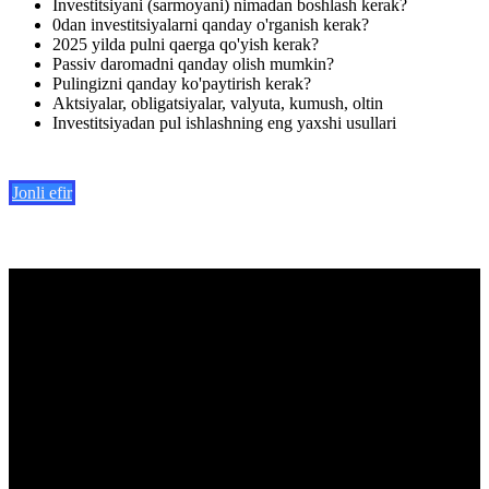
Investitsiyani (sarmoyani) nimadan boshlash kerak?
0dan investitsiyalarni qanday o'rganish kerak?
2025 yilda pulni qaerga qo'yish kerak?
Passiv daromadni qanday olish mumkin?
Pulingizni qanday ko'paytirish kerak?
Aktsiyalar, obligatsiyalar, valyuta, kumush, oltin
Investitsiyadan pul ishlashning eng yaxshi usullari
Jonli efir