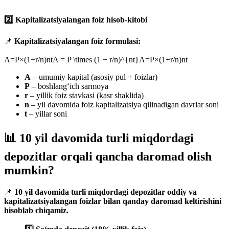
2️⃣ Kapitalizatsiyalangan foiz hisob-kitobi
📌
Kapitalizatsiyalangan foiz formulasi:
A=P×(1+r/n)ntA = P \times (1 + r/n)^{nt}A=P×(1+r/n)nt
A
– umumiy kapital (asosiy pul + foizlar)
P
– boshlang‘ich sarmoya
r
– yillik foiz stavkasi (kasr shaklida)
n
– yil davomida foiz kapitalizatsiya qilinadigan davrlar soni
t
– yillar soni
📊 10 yil davomida turli miqdordagi
depozitlar orqali qancha daromad olish
mumkin?
📌
10 yil davomida turli miqdordagi depozitlar oddiy va
kapitalizatsiyalangan foizlar bilan qanday daromad keltirishini
hisoblab chiqamiz.