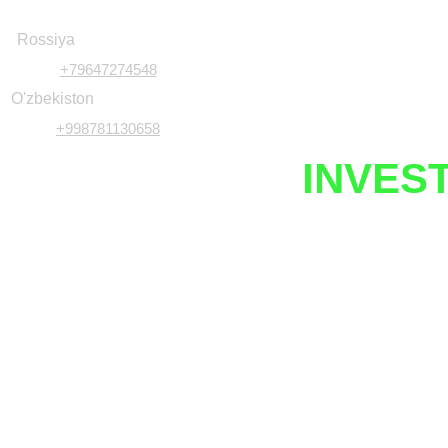
Rossiya
+79647274548
O'zbekiston
+998781130658
UZNETIX
INVES
Javobgarlikdan voz kechish
Investitsiya