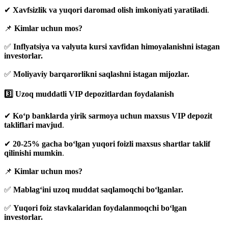
✔
Xavfsizlik va yuqori daromad olish imkoniyati yaratiladi
.
📌
Kimlar uchun mos?
✅
Inflyatsiya va valyuta kursi xavfidan himoyalanishni istagan
investorlar.
✅
Moliyaviy barqarorlikni saqlashni istagan mijozlar.
3️⃣ Uzoq muddatli VIP depozitlardan foydalanish
✔
Ko‘p banklarda yirik sarmoya uchun maxsus VIP depozit
takliflari mavjud
.
✔
20-25% gacha bo‘lgan yuqori foizli maxsus shartlar taklif
qilinishi mumkin
.
📌
Kimlar uchun mos?
✅
Mablag‘ini uzoq muddat saqlamoqchi bo‘lganlar.
✅
Yuqori foiz stavkalaridan foydalanmoqchi bo‘lgan
investorlar.