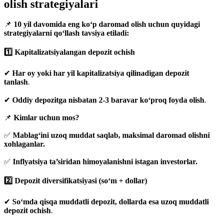
olish strategiyalari
📌
10 yil davomida eng ko‘p daromad olish uchun quyidagi
strategiyalarni qo‘llash tavsiya etiladi:
1️⃣ Kapitalizatsiyalangan depozit ochish
✔
Har oy yoki har yil kapitalizatsiya qilinadigan depozit
tanlash
.
✔
Oddiy depozitga nisbatan 2-3 baravar ko‘proq foyda olish
.
📌
Kimlar uchun mos?
✅
Mablag‘ini uzoq muddat saqlab, maksimal daromad olishni
xohlaganlar.
✅
Inflyatsiya ta’siridan himoyalanishni istagan investorlar.
2️⃣ Depozit diversifikatsiyasi (so‘m + dollar)
✔
So‘mda qisqa muddatli depozit, dollarda esa uzoq muddatli
depozit ochish
.