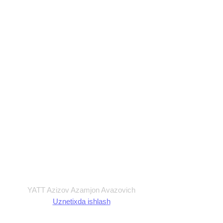
Maxfiylik siyosati
Ommaviy Oferta
Foydalanish shartlari
Shartnoma
YATT Azizov Azamjon Avazovich
Uznetixda ishlash