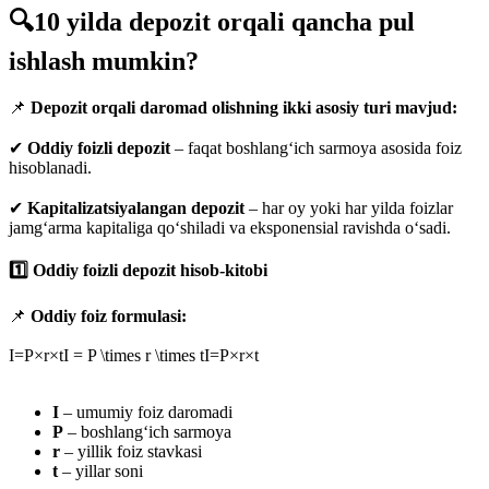
🔍10 yilda depozit orqali qancha pul
ishlash mumkin?
📌
Depozit orqali daromad olishning ikki asosiy turi mavjud:
✔
Oddiy foizli depozit
– faqat boshlang‘ich sarmoya asosida foiz
hisoblanadi.
✔
Kapitalizatsiyalangan depozit
– har oy yoki har yilda foizlar
jamg‘arma kapitaliga qo‘shiladi va eksponensial ravishda o‘sadi.
1️⃣ Oddiy foizli depozit hisob-kitobi
📌
Oddiy foiz formulasi:
I=P×r×tI = P \times r \times tI=P×r×t
I
– umumiy foiz daromadi
P
– boshlang‘ich sarmoya
r
– yillik foiz stavkasi
t
– yillar soni