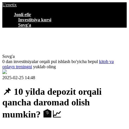
Uznetix
Jonli efir
Investitsiya kursi
Sovg'a
Sovg'a
0 dan investitsiyalar orqali pul ishlash bo'yicha bepul
kitob va
onlayn treningni
yuklab oling
2025-02-25 14:48
📌 10 yilda depozit orqali
qancha daromad olish
mumkin? 🏦📈