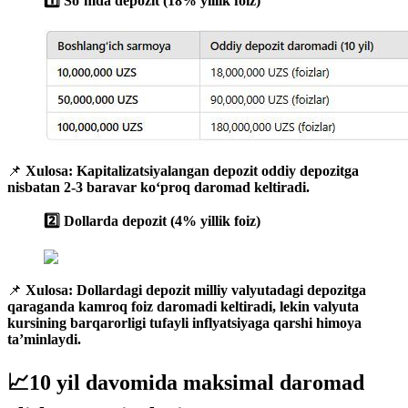
1️⃣ So‘mda depozit (18% yillik foiz)
📌
Xulosa:
Kapitalizatsiyalangan depozit oddiy depozitga
nisbatan 2-3 baravar ko‘proq daromad keltiradi.
2️⃣ Dollarda depozit (4% yillik foiz)
📌
Xulosa:
Dollardagi depozit milliy valyutadagi depozitga
qaraganda kamroq foiz daromadi keltiradi, lekin valyuta
kursining barqarorligi tufayli inflyatsiyaga qarshi himoya
ta’minlaydi.
📈10 yil davomida maksimal daromad