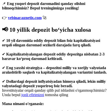
📌
Eng yuqori depozit daromadini qanday olishni
bilmoqchimisiz? Bepul treningimizga yoziling!
👉
vebinar.uznetix.com
🚀
📢 10 yillik depozit bo‘yicha xulosa
✔
10 yil davomida oddiy depozit bilan foiz kapitalizatsiyasi
orqali olingan daromad sezilarli darajada farq qiladi.
✔
Kapitalizatsiyalangan depozit oddiy depozitga nisbatan 2-3
baravar ko‘proq daromad keltiradi.
✔
Eng yaxshi strategiya – depozitni milliy va xorijiy valyutada
aralashtirib saqlash va kapitalizatsiyalangan variantni tanlash.
✔
Dollardagi depozit inflyatsiyadan himoya qiladi, lekin milliy
valyutadagi depozit yuqoriroq foiz beradi.
Investitsiyalar orqali qanday qilib pul ishlashni o'rganmoqchimisiz?
Unda bepul
jonli efirimizni
tomosha qiling
Mana nimani o'rganasiz: