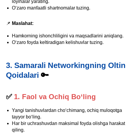
loyihalar yarating.
O‘zaro manfaatli shartnomalar tuzing.
📌
Maslahat:
Hamkorning ishonchliligini va maqsadlarini aniqlang.
O‘zaro foyda keltiradigan kelishuvlar tuzing.
3. Samarali Networkingning Oltin
Qoidalari
🔑
✅
1. Faol va Ochiq Bo‘ling
Yangi tanishuvlardan cho‘chimang, ochiq muloqotga
tayyor bo‘ling.
Har bir uchrashuvdan maksimal foyda olishga harakat
qiling.