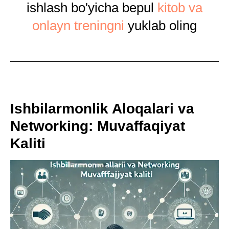
ishlash bo'yicha bepul
kitob va
onlayn treningni
yuklab oling
Ishbilarmonlik Aloqalari va
Networking: Muvaffaqiyat
Kaliti