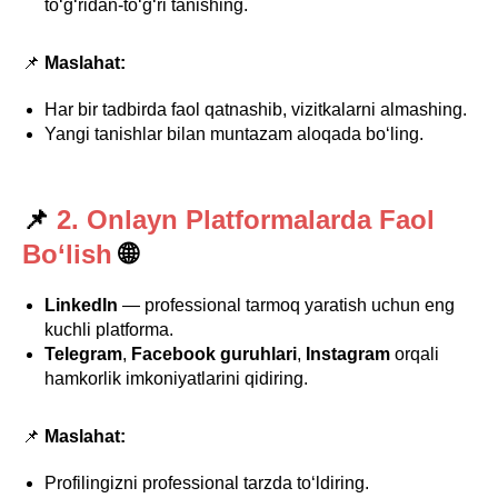
to‘g‘ridan-to‘g‘ri tanishing.
📌
Maslahat:
Har bir tadbirda faol qatnashib, vizitkalarni almashing.
Yangi tanishlar bilan muntazam aloqada bo‘ling.
📌
2. Onlayn Platformalarda Faol
Bo‘lish
🌐
LinkedIn
— professional tarmoq yaratish uchun eng
kuchli platforma.
Telegram
,
Facebook guruhlari
,
Instagram
orqali
hamkorlik imkoniyatlarini qidiring.
📌
Maslahat:
Profilingizni professional tarzda to‘ldiring.