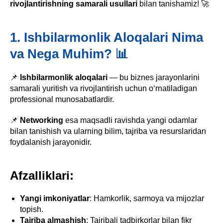
rivojlantirishning samarali usullari
bilan tanishamiz! 🚀
1. Ishbilarmonlik Aloqalari Nima
va Nega Muhim? 📊
📌
Ishbilarmonlik aloqalari
— bu biznes jarayonlarini
samarali yuritish va rivojlantirish uchun o‘rnatiladigan
professional munosabatlardir.
📌
Networking
esa maqsadli ravishda yangi odamlar
bilan tanishish va ularning bilim, tajriba va resurslaridan
foydalanish jarayonidir.
Afzalliklari:
Yangi imkoniyatlar
: Hamkorlik, sarmoya va mijozlar
topish.
Tajriba almashish
: Tajribali tadbirkorlar bilan fikr