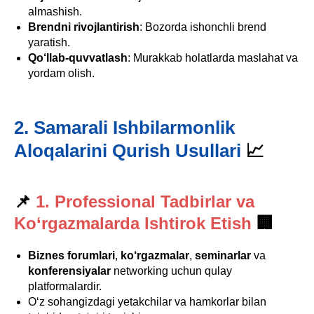
almashish.
Brendni rivojlantirish
: Bozorda ishonchli brend
yaratish.
Qo‘llab-quvvatlash
: Murakkab holatlarda maslahat va
yordam olish.
2. Samarali Ishbilarmonlik
Aloqalarini Qurish Usullari
📈
📌
1. Professional Tadbirlar va
Ko‘rgazmalarda Ishtirok Etish
🏢
Biznes forumlari
,
ko‘rgazmalar
,
seminarlar
va
konferensiyalar
networking uchun qulay
platformalardir.
O‘z sohangizdagi yetakchilar va hamkorlar bilan