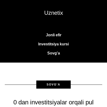
Uznetix
Jonli efir
Investitsiya kursi
Sovg'a
SOVG'A
0 dan investitsiyalar orqali pul