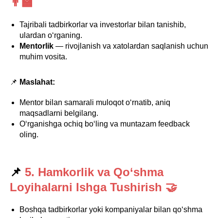
👨‍🏫
Tajribali tadbirkorlar va investorlar bilan tanishib,
ulardan o‘rganing.
Mentorlik
— rivojlanish va xatolardan saqlanish uchun
muhim vosita.
📌
Maslahat:
Mentor bilan samarali muloqot o‘rnatib, aniq
maqsadlarni belgilang.
O‘rganishga ochiq bo‘ling va muntazam feedback
oling.
📌
5. Hamkorlik va Qo‘shma
Loyihalarni Ishga Tushirish 🤝
Boshqa tadbirkorlar yoki kompaniyalar bilan qo‘shma