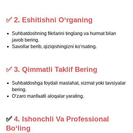
✅ 2. Eshitishni O‘rganing
Suhbatdoshning fikrlarini tinglang va hurmat bilan
javob bering.
Savollar berib, qiziqishingizni ko‘rsating.
✅ 3. Qimmatli Taklif Bering
Suhbatdoshga foydali maslahat, xizmat yoki tavsiyalar
bering.
O‘zaro manfaatli aloqalar yarating.
✅
4. Ishonchli Va Professional
Bo‘ling