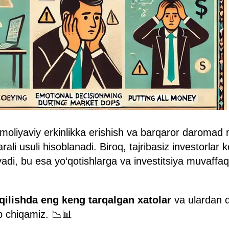
sh moliyaviy erkinlikka erishish va barqaror daromad
ali usuli hisoblanadi. Biroq, tajribasiz investorlar 
yadi, bu esa yo‘qotishlarga va investitsiya muvaffaqi
ilishda eng keng tarqalgan xatolar
va ulardan 
ib chiqamiz. 📉📊