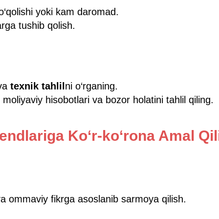
‘qolishi yoki kam daromad.
arga tushib qolish.
va
texnik tahlil
ni o‘rganing.
liyaviy hisobotlari va bozor holatini tahlil qiling.
rendlariga Ko‘r-ko‘rona Amal Qil
a ommaviy fikrga asoslanib sarmoya qilish.