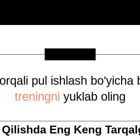
SOVG'A
 orqali pul ishlash bo'yicha
treningni
yuklab oling
Qilishda Eng Keng Tarqa