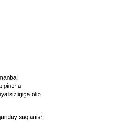
 manbai
ko‘pincha
yatsizligiga olib
qanday saqlanish