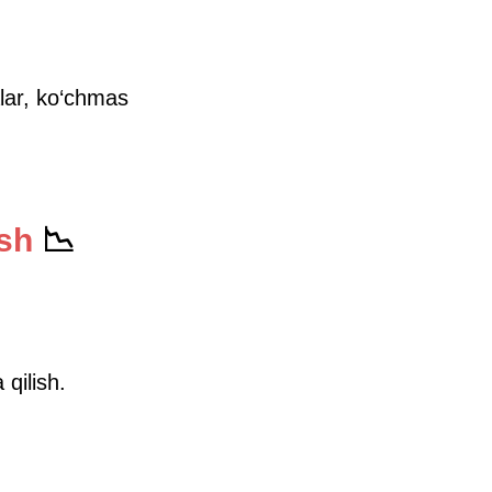
alar, ko‘chmas
ish
📉
 qilish.