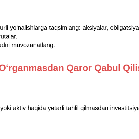
urli yo‘nalishlarga taqsimlang: aksiyalar, obligatsiy
utalar.
adni muvozanatlang.
 O‘rganmasdan Qaror Qabul Qil
ki aktiv haqida yetarli tahlil qilmasdan investitsiya