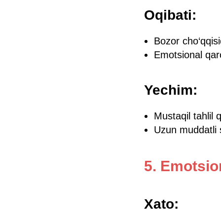
Oqibati:
Bozor cho‘qqisid
Emotsional qaro
Yechim:
Mustaqil tahlil
Uzun muddatli s
5. Emotsio
Xato: