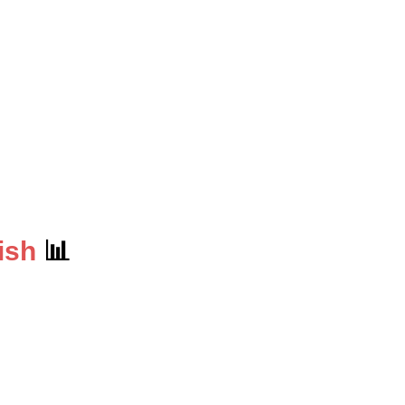
ish
📊