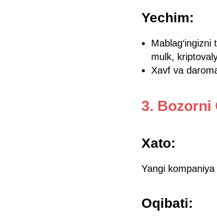
Yechim:
Mablag‘ingizni t
mulk, kriptovaly
Xavf va darom
3. Bozorni
Xato:
Yangi kompaniya yo
Oqibati: