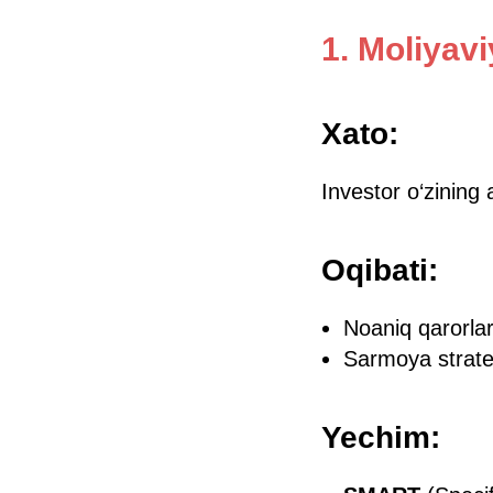
1. Moliyav
Xato:
Investor o‘zining
Oqibati:
Noaniq qarorlar 
Sarmoya strateg
Yechim: