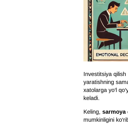
Investitsiya qili
yaratishning samar
xatolarga yo‘l qo‘
keladi.
Keling,
sarmoya q
mumkinligini ko‘r