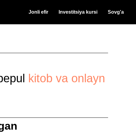
Jonli efir
Investitsiya kursi
Sovg'a
 bepul
kitob va onlayn
lgan