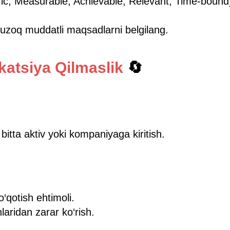
ic, Measurable, Achievable, Relevant, Time-boun
 uzoq muddatli maqsadlarni belgilang.
ikatsiya Qilmaslik
🔄
bitta aktiv yoki kompaniyaga kiritish.
o‘qotish ehtimoli.
laridan zarar ko‘rish.