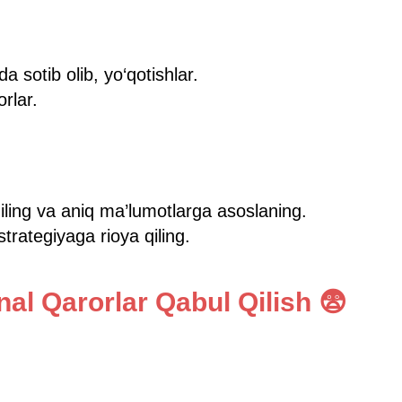
a sotib olib, yo‘qotishlar.
rlar.
 qiling va aniq ma’lumotlarga asoslaning.
trategiyaga rioya qiling.
nal Qarorlar Qabul Qilish 😨