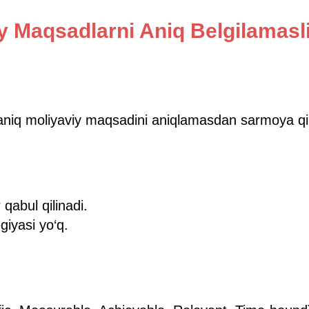
iy Maqsadlarni Aniq Belgilamasl
 aniq moliyaviy maqsadini aniqlamasdan sarmoya qil
qabul qilinadi.
iyasi yo‘q.