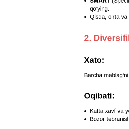
SMART
(Specif
qo‘ying.
Qisqa, o‘rta va
2. Diversif
Xato:
Barcha mablag‘ni 
Oqibati:
Katta xavf va y
Bozor tebranish