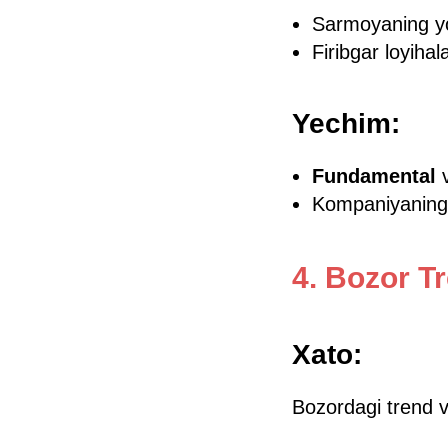
Sarmoyaning yo
Firibgar loyihal
Yechim:
Fundamental
Kompaniyaning mo
4. Bozor T
Xato:
Bozordagi trend v