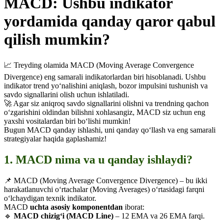
MACD: Ushbu indikator
yordamida qanday qaror qabul
qilish mumkin?
📈 Treyding olamida MACD (Moving Average Convergence
Divergence) eng samarali indikatorlardan biri hisoblanadi. Ushbu
indikator trend yo‘nalishini aniqlash, bozor impulsini tushunish va
savdo signallarini olish uchun ishlatiladi.
🚀 Agar siz aniqroq savdo signallarini olishni va trendning qachon
o‘zgarishini oldindan bilishni xohlasangiz, MACD siz uchun eng
yaxshi vositalardan biri bo‘lishi mumkin!
Bugun MACD qanday ishlashi, uni qanday qo‘llash va eng samarali
strategiyalar haqida gaplashamiz!
1. MACD nima va u qanday ishlaydi?
📌 MACD (Moving Average Convergence Divergence) – bu ikki
harakatlanuvchi o‘rtachalar (Moving Averages) o‘rtasidagi farqni
o‘lchaydigan texnik indikator.
MACD
uchta asosiy komponentdan
iborat:
🔹
MACD chizig‘i (MACD Line)
– 12 EMA va 26 EMA farqi.