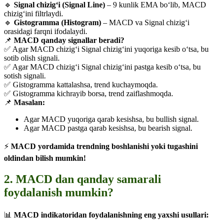
🔹
Signal chizig‘i (Signal Line)
– 9 kunlik EMA bo‘lib, MACD
chizig‘ini filtrlaydi.
🔹
Gistogramma (Histogram)
– MACD va Signal chizig‘i
orasidagi farqni ifodalaydi.
📌
MACD qanday signallar beradi?
✅ Agar MACD chizig‘i Signal chizig‘ini yuqoriga kesib o‘tsa, bu
sotib olish signali.
✅ Agar MACD chizig‘i Signal chizig‘ini pastga kesib o‘tsa, bu
sotish signali.
✅ Gistogramma kattalashsa, trend kuchaymoqda.
✅ Gistogramma kichrayib borsa, trend zaiflashmoqda.
📌
Masalan:
Agar MACD yuqoriga qarab kesishsa, bu bullish signal.
Agar MACD pastga qarab kesishsa, bu bearish signal.
⚡
MACD yordamida trendning boshlanishi yoki tugashini
oldindan bilish mumkin!
2. MACD dan qanday samarali
foydalanish mumkin?
📊
MACD indikatoridan foydalanishning eng yaxshi usullari: