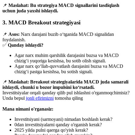
📌
Maslahat:
Bu strategiya MACD signallarini tasdiqlash
uchun juda yaxshi ishlaydi.
3. MACD Breakout strategiyasi
📌
Asos:
Narx darajani buzib o‘tganida MACD signalidan
foydalanish.
✅
Qanday ishlaydi?
Agar narx muhim qarshilik darajasini buzsa va MACD
chizig‘i yuqoriga kesishsa, bu sotib olish signali.
Agar narx qo‘llab-quvvatlash darajasini buzsa va MACD
chizig‘i pastga kesishsa, bu sotish signali.
📌
Maslahat:
Breakout strategiyalarida MACD juda samarali
ishlaydi, chunki u bozor impulsini ko‘rsatadi.
Investitsiyalar orqali qanday qilib pul ishlashni o'rganmoqchimisiz?
Unda bepul
jonli efirimizni
tomosha qiling
Mana nimani o'rganasiz:
Investitsiyani (sarmoyani) nimadan boshlash kerak?
0dan investitsiyalarni qanday o'rganish kerak?
2025 yilda pulni qaerga qo'yish kerak?