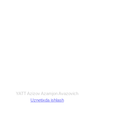
Maxfiylik siyosati
Ommaviy Oferta
Foydalanish shartlari
Shartnoma
YATT Azizov Azamjon Avazovich
Uznetixda ishlash