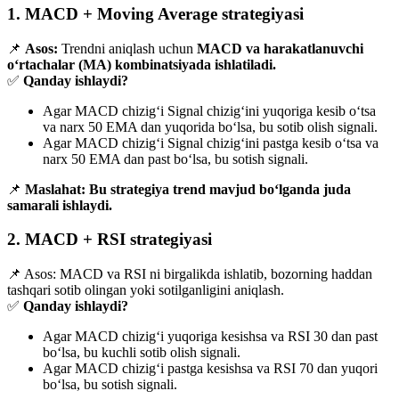
1. MACD + Moving Average strategiyasi
📌
Asos:
Trendni aniqlash uchun
MACD va harakatlanuvchi
o‘rtachalar (MA) kombinatsiyada ishlatiladi.
✅
Qanday ishlaydi?
Agar MACD chizig‘i Signal chizig‘ini yuqoriga kesib o‘tsa
va narx 50 EMA dan yuqorida bo‘lsa, bu sotib olish signali.
Agar MACD chizig‘i Signal chizig‘ini pastga kesib o‘tsa va
narx 50 EMA dan past bo‘lsa, bu sotish signali.
📌
Maslahat:
Bu strategiya trend mavjud bo‘lganda juda
samarali ishlaydi.
2. MACD + RSI strategiyasi
📌 Asos: MACD va RSI ni birgalikda ishlatib, bozorning haddan
tashqari sotib olingan yoki sotilganligini aniqlash.
✅
Qanday ishlaydi?
Agar MACD chizig‘i yuqoriga kesishsa va RSI 30 dan past
bo‘lsa, bu kuchli sotib olish signali.
Agar MACD chizig‘i pastga kesishsa va RSI 70 dan yuqori
bo‘lsa, bu sotish signali.