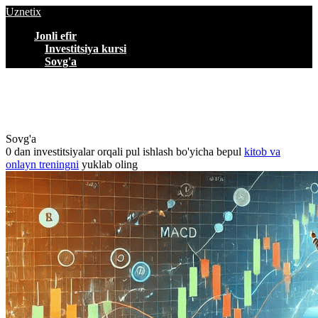
Uznetix
Jonli efir
Investitsiya kursi
Sovg'a
Sovg'a
0 dan investitsiyalar orqali pul ishlash bo'yicha bepul
kitob va
onlayn treningni
yuklab oling