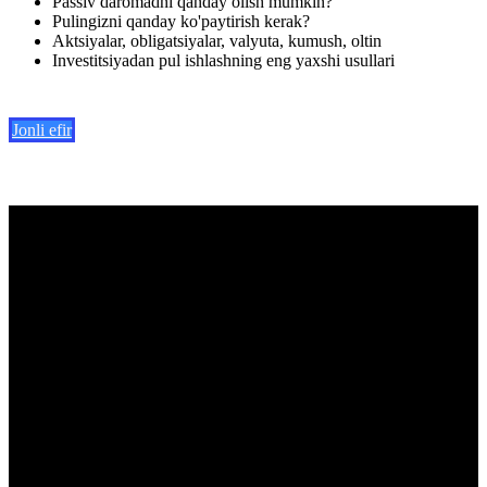
Passiv daromadni qanday olish mumkin?
Pulingizni qanday ko'paytirish kerak?
Aktsiyalar, obligatsiyalar, valyuta, kumush, oltin
Investitsiyadan pul ishlashning eng yaxshi usullari
Jonli efir