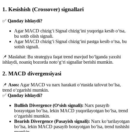
1. Kesishish (Crossover) signallari
✅
Qanday ishlaydi?
Agar MACD chizig‘i Signal chizig‘ini yuqoriga kesib o‘tsa,
bu sotib olish signali.
Agar MACD chizig‘i Signal chizig‘ini pastga kesib o‘tsa, bu
sotish signali.
📌 Maslahat: Bu strategiya faqat trend mavjud bo‘lganda yaxshi
ishlaydi, noaniq bozorda noto‘g‘ri signallar berishi mumkin.
2. MACD divergensiyasi
📌
Asos:
Agar MACD va narx harakati o‘rtasida tafovut bo‘lsa,
trend o‘zgarishi mumkin.
✅
Qanday ishlaydi?
Bullish Divergence (O‘sish signali):
Narx pasayib
borayotgan bo‘lsa, lekin MACD yuqorilayotgan bo‘lsa, trend
o‘zgarishi mumkin.
Bearish Divergence (Pasayish signali):
Narx ko‘tarilayotgan
bo‘lsa, lekin MACD pasayib borayotgan bo‘lsa, trend tushishi
mumkin.