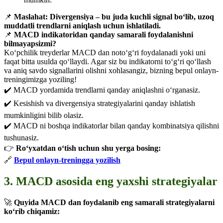
📌
Maslahat:
Divergensiya – bu juda kuchli signal bo‘lib, uzoq
muddatli trendlarni aniqlash uchun ishlatiladi.
📌
MACD indikatoridan qanday samarali foydalanishni
bilmayapsizmi?
Ko‘pchilik treyderlar MACD dan noto‘g‘ri foydalanadi yoki uni
faqat bitta usulda qo‘llaydi. Agar siz bu indikatorni to‘g‘ri qo‘llash
va aniq savdo signallarini olishni xohlasangiz, bizning bepul onlayn-
treningimizga yoziling!
✔️ MACD yordamida trendlarni qanday aniqlashni o‘rganasiz.
✔️ Kesishish va divergensiya strategiyalarini qanday ishlatish
mumkinligini bilib olasiz.
✔️ MACD ni boshqa indikatorlar bilan qanday kombinatsiya qilishni
tushunasiz.
👉
Ro‘yxatdan o‘tish uchun shu yerga bosing:
🔗
Bepul onlayn-treningga yozilish
3. MACD asosida eng yaxshi strategiyalar
🚀
Quyida MACD dan foydalanib eng samarali strategiyalarni
ko‘rib chiqamiz: