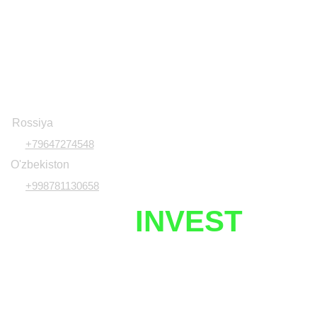
Rossiya
+79647274548
O'zbekiston
+998781130658
UZNETIX
INVEST
Javobgarlikdan voz kechish
Investitsiya