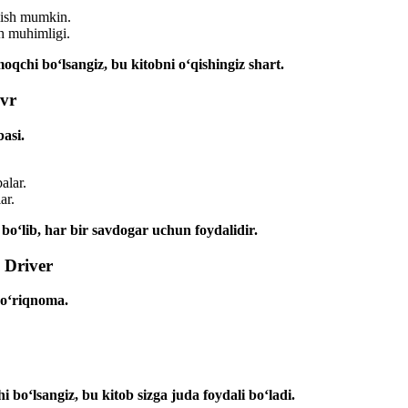
ilish mumkin.
sh muhimligi.
oqchi bo‘lsangiz, bu kitobni o‘qishingiz shart.
evr
asi.
alar.
ar.
bo‘lib, har bir savdogar uchun foydalidir.
 Driver
yo‘riqnoma.
 bo‘lsangiz, bu kitob sizga juda foydali bo‘ladi.