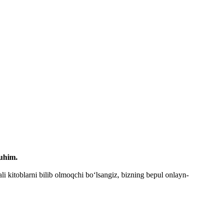
muhim.
i kitoblarni bilib olmoqchi bo‘lsangiz, bizning bepul onlayn-