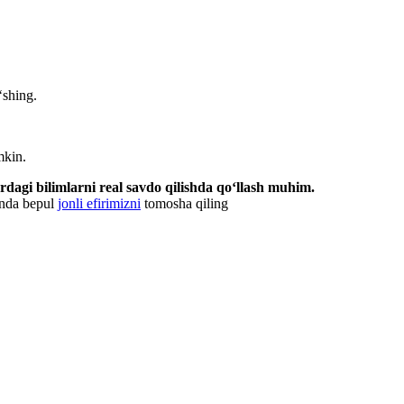
‘shing.
mkin.
rdagi bilimlarni real savdo qilishda qo‘llash muhim.
 Unda bepul
jonli efirimizni
tomosha qiling