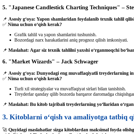
5. "Japanese Candlestick Charting Techniques" – Ste
📌
Asosiy g‘oya:
Yapon shamlaridan foydalanib texnik tahlil qilis
✅
Nima uchun o‘qish kerak?
Grafik tahlil va yapon shamlarini tushunish.
Bozordagi narx harakatlarini aniq prognoz qilish imkoniyati.
📌
Maslahat:
Agar siz texnik tahlilni yaxshi o‘rganmoqchi bo‘lsan
6. "Market Wizards" – Jack Schwager
📌
Asosiy g‘oya:
Dunyodagi eng muvaffaqiyatli treyderlarning int
✅
Nima uchun o‘qish kerak?
Turli xil strategiyalar va muvaffaqiyat sirlari bilan tanishish.
Treyderlar qanday qilib bozorda barqaror daromadga chiqishgan
📌
Maslahat:
Bu kitob tajribali treyderlarning yo‘llaridan o‘rgan
3. Kitoblarni o‘qish va amaliyotga tatbiq q
🚀
Quyidagi maslahatlar sizga kitoblardan maksimal foyda olish