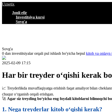
Uznetix
Jonli efir
Investitsiya kursi
Sovg'a
Sovg'a
0 dan investitsiyalar orqali pul ishlash bo'yicha bepul
kitob va onlayn 
2025-02-09 17:15
Har bir treyder o‘qishi kerak bo
📈 Treyderlikda muvaffaqiyatga erishish faqat amaliyot bilan cheklanm
chuqur o‘rganish orqali erishgan.
🚀
Agar siz treyding bo‘yicha eng foydali kitoblarni bilmoqchi b
1. Nega treyderlar kitob o‘qishi kerak?