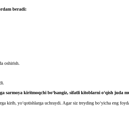
yordam beradi:
a oshirish.
di.
shga sarmoya kiritmoqchi bo‘lsangiz, sifatli kitoblarni o‘qish juda 
a kirib, yo‘qotishlarga uchraydi. Agar siz treyding bo‘yicha eng foydal