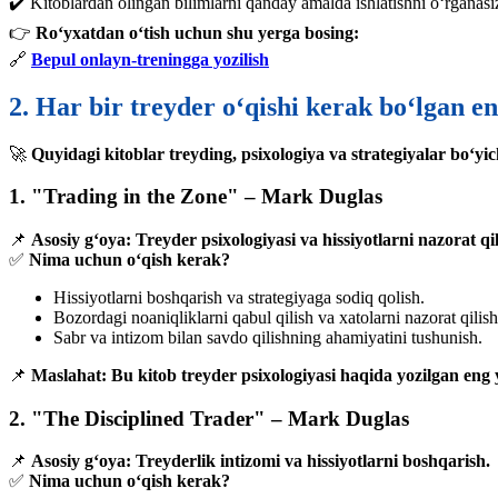
✔️ Kitoblardan olingan bilimlarni qanday amalda ishlatishni o‘rganasi
👉
Ro‘yxatdan o‘tish uchun shu yerga bosing:
🔗
Bepul onlayn-treningga yozilish
2. Har bir treyder o‘qishi kerak bo‘lgan en
🚀
Quyidagi kitoblar treyding, psixologiya va strategiyalar bo‘y
1. "Trading in the Zone" – Mark Duglas
📌
Asosiy g‘oya:
Treyder psixologiyasi va hissiyotlarni nazorat qil
✅
Nima uchun o‘qish kerak?
Hissiyotlarni boshqarish va strategiyaga sodiq qolish.
Bozordagi noaniqliklarni qabul qilish va xatolarni nazorat qilish
Sabr va intizom bilan savdo qilishning ahamiyatini tushunish.
📌
Maslahat:
Bu kitob treyder psixologiyasi haqida yozilgan eng 
2. "The Disciplined Trader" – Mark Duglas
📌
Asosiy g‘oya:
Treyderlik intizomi va hissiyotlarni boshqarish.
✅
Nima uchun o‘qish kerak?