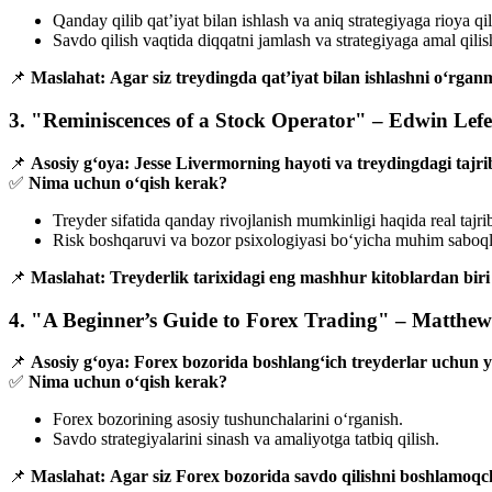
Qanday qilib qat’iyat bilan ishlash va aniq strategiyaga rioya q
Savdo qilish vaqtida diqqatni jamlash va strategiyaga amal qili
📌
Maslahat:
Agar siz treydingda qat’iyat bilan ishlashni o‘rganm
3. "Reminiscences of a Stock Operator" – Edwin Lef
📌
Asosiy g‘oya:
Jesse Livermorning hayoti va treydingdagi tajrib
✅
Nima uchun o‘qish kerak?
Treyder sifatida qanday rivojlanish mumkinligi haqida real tajrib
Risk boshqaruvi va bozor psixologiyasi bo‘yicha muhim saboql
📌
Maslahat:
Treyderlik tarixidagi eng mashhur kitoblardan biri 
4. "A Beginner’s Guide to Forex Trading" – Matthew
📌
Asosiy g‘oya:
Forex bozorida boshlang‘ich treyderlar uchun 
✅
Nima uchun o‘qish kerak?
Forex bozorining asosiy tushunchalarini o‘rganish.
Savdo strategiyalarini sinash va amaliyotga tatbiq qilish.
📌
Maslahat:
Agar siz Forex bozorida savdo qilishni boshlamoqchi