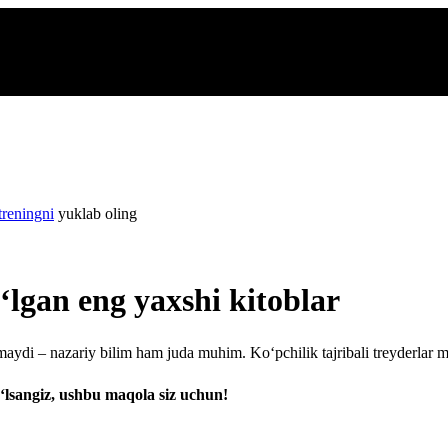
treningni
yuklab oling
‘lgan eng yaxshi kitoblar
aydi – nazariy bilim ham juda muhim. Ko‘pchilik tajribali treyderlar mu
o‘lsangiz, ushbu maqola siz uchun!