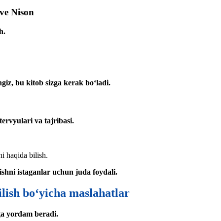
ve Nison
h.
giz, bu kitob sizga kerak bo‘ladi.
ervyulari va tajribasi.
i haqida bilish.
ishni istaganlar uchun juda foydali.
ilish bo‘yicha maslahatlar
ga yordam beradi.