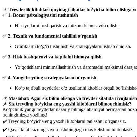
📌
Treyderlik kitoblari quyidagi jihatlar bo‘yicha bilim olishga 
✅
1. Bozor psixologiyasini tushunish
Hissiyotlarni boshqarish va intizom bilan savdo qilish.
✅
2. Texnik va fundamental tahlilni o‘rganish
Grafiklarni to‘g‘ri tushunish va strategiyalarni ishlab chiqish.
✅
3. Risk boshqaruvi va kapitalni himoya qilish
Yo‘qotishlarni minimallashtirish va daromadni maksimal darajad
✅
4. Yangi treyding strategiyalarini o‘rganish
Ko‘p tajribali treyderlar o‘z usullarini kitoblar orqali bo‘lishisha
📌
Maslahat:
Agar siz bilim olishga va treyder sifatida rivojlani
📌
Siz treyding bo‘yicha eng yaxshi kitoblarni bilmoqchimisiz?
Ko‘pchilik yangi treyderlar nazariy bilimga ahamiyat bermasdan bozorg
treningimizga yoziling!
✔️ Treyding bo‘yicha eng yaxshi kitoblarni tanlashni o‘rganasiz.
✔️ Qaysi kitob sizning savdo uslubingizga mos kelishini bilib olasiz.