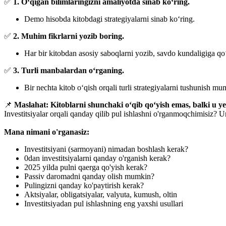
✅
1. O‘qigan bilimlaringizni amaliyotda sinab ko‘ring.
Demo hisobda kitobdagi strategiyalarni sinab ko‘ring.
✅
2. Muhim fikrlarni yozib boring.
Har bir kitobdan asosiy saboqlarni yozib, savdo kundaligiga qo
✅
3. Turli manbalardan o‘rganing.
Bir nechta kitob o‘qish orqali turli strategiyalarni tushunish mu
📌
Maslahat:
Kitoblarni shunchaki o‘qib qo‘yish emas, balki u ye
Investitsiyalar orqali qanday qilib pul ishlashni o'rganmoqchimisiz?
Mana nimani o'rganasiz:
Investitsiyani (sarmoyani) nimadan boshlash kerak?
0dan investitsiyalarni qanday o'rganish kerak?
2025 yilda pulni qaerga qo'yish kerak?
Passiv daromadni qanday olish mumkin?
Pulingizni qanday ko'paytirish kerak?
Aktsiyalar, obligatsiyalar, valyuta, kumush, oltin
Investitsiyadan pul ishlashning eng yaxshi usullari