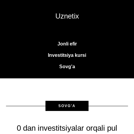
Uznetix
Jonli efir
Investitsiya kursi
Sovg'a
SOVG'A
0 dan investitsiyalar orqali pul