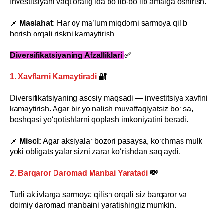
Investitsiyani vaqt oralig‘ida bo‘lib-bo‘lib amalga oshirish.
📌
Maslahat:
Har oy ma’lum miqdorni sarmoya qilib
borish orqali riskni kamaytirish.
Diversifikatsiyaning Afzalliklari
✅
1. Xavflarni Kamaytiradi
🔐
Diversifikatsiyaning asosiy maqsadi — investitsiya xavfini
kamaytirish. Agar bir yo‘nalish muvaffaqiyatsiz bo‘lsa,
boshqasi yo‘qotishlarni qoplash imkoniyatini beradi.
📌
Misol:
Agar aksiyalar bozori pasaysa, ko‘chmas mulk
yoki obligatsiyalar sizni zarar ko‘rishdan saqlaydi.
2. Barqaror Daromad Manbai Yaratadi
💸
Turli aktivlarga sarmoya qilish orqali siz barqaror va
doimiy daromad manbaini yaratishingiz mumkin.