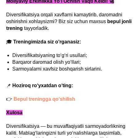
Moliyaviy Erkinlikka Yo‘l Ochish Vaqti Keldi! 🚀
Diversifikatsiya orqali xavflarni kamaytirib, daromadni
oshirishni xohlaysizmi? Biz siz uchun maxsus
bepul jonli
trening
tayyorladik.
🎓
Treningimizda siz o‘rganasiz:
Diversifikatsiyaning to‘g‘ri usullari;
Barqaror daromad olish yo‘llari;
Sarmoyalarni xavfsiz boshqarish sirlarini.
📌
Hoziroq ro‘yxatdan o‘ting:
👉
Bepul treningga qo‘shilish
Xulosa
Diversifikatsiya — bu muvaffaqiyatli sarmoyadorlikning
kaliti. Mablag‘laringizni turli yo‘nalishlarga taqsimlab,