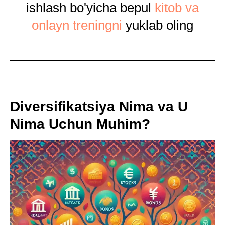
ishlash bo'yicha bepul
kitob va
onlayn treningni
yuklab oling
Diversifikatsiya Nima va U
Nima Uchun Muhim?