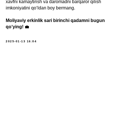
xavfni kamaytirish va daromadni barqaror qilish
imkoniyatini qo‘ldan boy bermang.
Moliyaviy erkinlik sari birinchi qadamni bugun
qo‘ying!
💼
2025-01-13 16:04