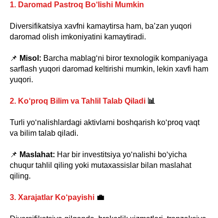
1. Daromad Pastroq Bo‘lishi Mumkin
Diversifikatsiya xavfni kamaytirsa ham, ba’zan yuqori
daromad olish imkoniyatini kamaytiradi.
📌
Misol:
Barcha mablag‘ni biror texnologik kompaniyaga
sarflash yuqori daromad keltirishi mumkin, lekin xavfi ham
yuqori.
2. Ko‘proq Bilim va Tahlil Talab Qiladi
📊
Turli yo‘nalishlardagi aktivlarni boshqarish ko‘proq vaqt
va bilim talab qiladi.
📌
Maslahat:
Har bir investitsiya yo‘nalishi bo‘yicha
chuqur tahlil qiling yoki mutaxassislar bilan maslahat
qiling.
3. Xarajatlar Ko‘payishi
💼