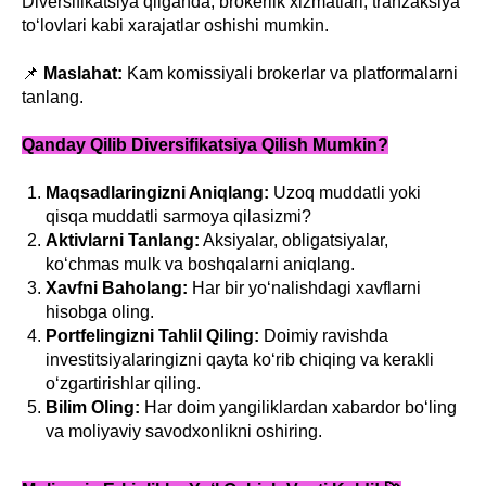
Diversifikatsiya qilganda, brokerlik xizmatlari, tranzaksiya
to‘lovlari kabi xarajatlar oshishi mumkin.
📌
Maslahat:
Kam komissiyali brokerlar va platformalarni
tanlang.
Qanday Qilib Diversifikatsiya Qilish Mumkin?
Maqsadlaringizni Aniqlang:
Uzoq muddatli yoki
qisqa muddatli sarmoya qilasizmi?
Aktivlarni Tanlang:
Aksiyalar, obligatsiyalar,
ko‘chmas mulk va boshqalarni aniqlang.
Xavfni Baholang:
Har bir yo‘nalishdagi xavflarni
hisobga oling.
Portfelingizni Tahlil Qiling:
Doimiy ravishda
investitsiyalaringizni qayta ko‘rib chiqing va kerakli
o‘zgartirishlar qiling.
Bilim Oling:
Har doim yangiliklardan xabardor bo‘ling
va moliyaviy savodxonlikni oshiring.