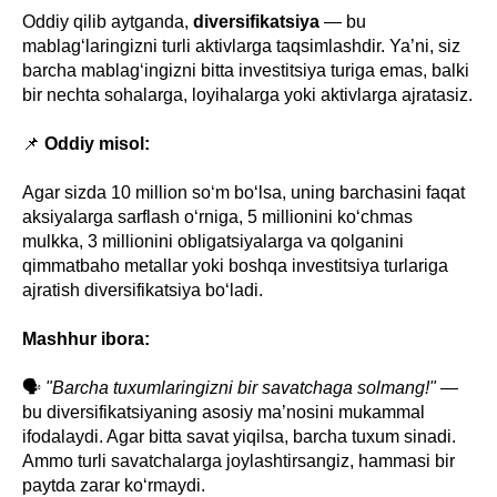
Oddiy qilib aytganda,
diversifikatsiya
— bu
mablag‘laringizni turli aktivlarga taqsimlashdir. Ya’ni, siz
barcha mablag‘ingizni bitta investitsiya turiga emas, balki
bir nechta sohalarga, loyihalarga yoki aktivlarga ajratasiz.
📌
Oddiy misol:
Agar sizda 10 million so‘m bo‘lsa, uning barchasini faqat
aksiyalarga sarflash o‘rniga, 5 millionini ko‘chmas
mulkka, 3 millionini obligatsiyalarga va qolganini
qimmatbaho metallar yoki boshqa investitsiya turlariga
ajratish diversifikatsiya bo‘ladi.
Mashhur ibora:
🗣️
"Barcha tuxumlaringizni bir savatchaga solmang!"
—
bu diversifikatsiyaning asosiy ma’nosini mukammal
ifodalaydi. Agar bitta savat yiqilsa, barcha tuxum sinadi.
Ammo turli savatchalarga joylashtirsangiz, hammasi bir
paytda zarar ko‘rmaydi.