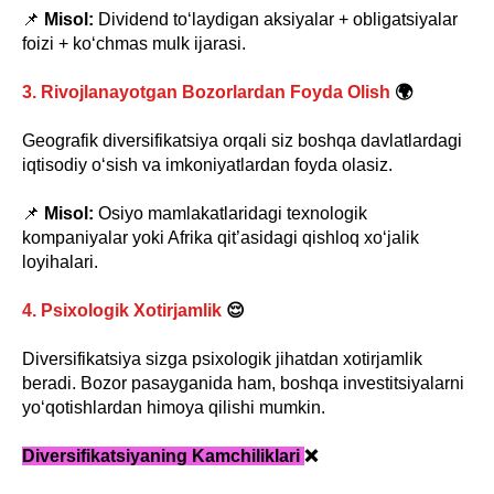
📌
Misol:
Dividend to‘laydigan aksiyalar + obligatsiyalar
foizi + ko‘chmas mulk ijarasi.
3. Rivojlanayotgan Bozorlardan Foyda Olish
🌍
Geografik diversifikatsiya orqali siz boshqa davlatlardagi
iqtisodiy o‘sish va imkoniyatlardan foyda olasiz.
📌
Misol:
Osiyo mamlakatlaridagi texnologik
kompaniyalar yoki Afrika qit’asidagi qishloq xo‘jalik
loyihalari.
4. Psixologik Xotirjamlik
😌
Diversifikatsiya sizga psixologik jihatdan xotirjamlik
beradi. Bozor pasayganida ham, boshqa investitsiyalarni
yo‘qotishlardan himoya qilishi mumkin.
Diversifikatsiyaning Kamchiliklari
❌