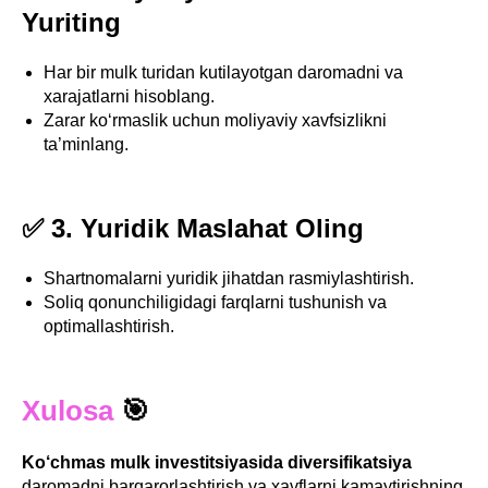
Yuriting
Har bir mulk turidan kutilayotgan daromadni va
xarajatlarni hisoblang.
Zarar ko‘rmaslik uchun moliyaviy xavfsizlikni
ta’minlang.
✅ 3. Yuridik Maslahat Oling
Shartnomalarni yuridik jihatdan rasmiylashtirish.
Soliq qonunchiligidagi farqlarni tushunish va
optimallashtirish.
Xulosa
🎯
Ko‘chmas mulk investitsiyasida diversifikatsiya
daromadni barqarorlashtirish va xavflarni kamaytirishning