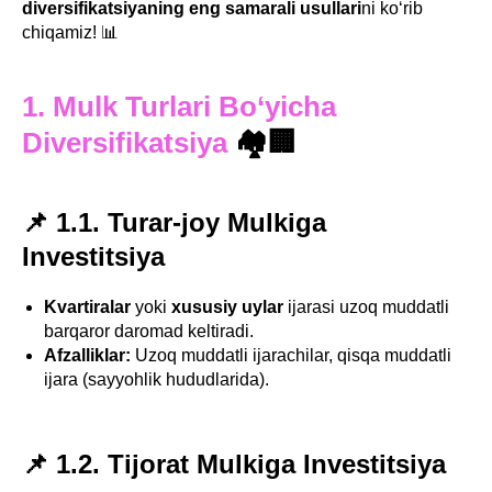
diversifikatsiyaning eng samarali usullari
ni ko‘rib
chiqamiz! 📊
1. Mulk Turlari Bo‘yicha
Diversifikatsiya
🏘️🏢
📌 1.1. Turar-joy Mulkiga
Investitsiya
Kvartiralar
yoki
xususiy uylar
ijarasi uzoq muddatli
barqaror daromad keltiradi.
Afzalliklar:
Uzoq muddatli ijarachilar, qisqa muddatli
ijara (sayyohlik hududlarida).
📌 1.2. Tijorat Mulkiga Investitsiya