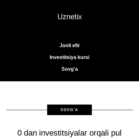
Uznetix
Jonli efir
Investitsiya kursi
Sovg'a
SOVG'A
0 dan investitsiyalar orqali pul