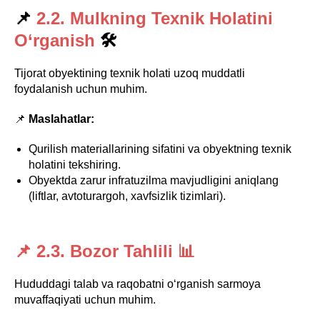
📌
2.2. Mulkning Texnik Holatini
O‘rganish
🛠
Tijorat obyektining texnik holati uzoq muddatli
foydalanish uchun muhim.
📌
Maslahatlar:
Qurilish materiallarining sifatini va obyektning texnik
holatini tekshiring.
Obyektda zarur infratuzilma mavjudligini aniqlang
(liftlar, avtoturargoh, xavfsizlik tizimlari).
📌 2.3. Bozor Tahlili 📊
Hududdagi talab va raqobatni o‘rganish sarmoya
muvaffaqiyati uchun muhim.