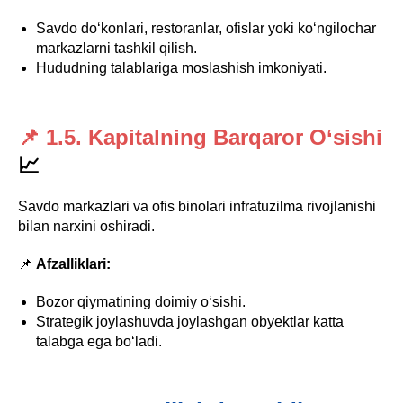
Savdo do‘konlari, restoranlar, ofislar yoki ko‘ngilochar
markazlarni tashkil qilish.
Hududning talablariga moslashish imkoniyati.
📌 1.5. Kapitalning Barqaror O‘sishi
📈
Savdo markazlari va ofis binolari infratuzilma rivojlanishi
bilan narxini oshiradi.
📌
Afzalliklari:
Bozor qiymatining doimiy o‘sishi.
Strategik joylashuvda joylashgan obyektlar katta
talabga ega bo‘ladi.