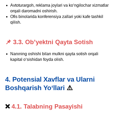
Avtoturargoh, reklama joylari va ko‘ngilochar xizmatlar
orqali daromadni oshirish.
Ofis binolarida konferensiya zallari yoki kafe tashkil
qilish.
📌 3.3. Ob’yektni Qayta Sotish
Narxning oshishi bilan mulkni qayta sotish orqali
kapital o‘sishidan foyda olish.
4. Potensial Xavflar va Ularni
Boshqarish Yo‘llari
⚠️
❌
4.1. Talabning Pasayishi