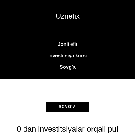
Uznetix
Jonli efir
Investitsiya kursi
Sovg'a
SOVG'A
0 dan investitsiyalar orqali pul