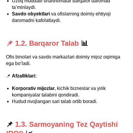
Uzoq muddatli shartnomalar barqaror daromad
ta’minlaydi.
Savdo obyektlari
va ofislarning doimiy ehtiyoji
daromadni kafolatlaydi.
📌 1.2. Barqaror Talab
📊
Ofis binolari va savdo markazlari doimiy mijoz oqimiga
ega bo‘ladi.
📌
Afzalliklari:
Korporativ mijozlar
, kichik bizneslar va yirik
kompaniyalar talabini qondiradi.
Hudud rivojlangan sari talab ortib boradi.
📌
1.3. Sarmoyaning Tez Qaytishi