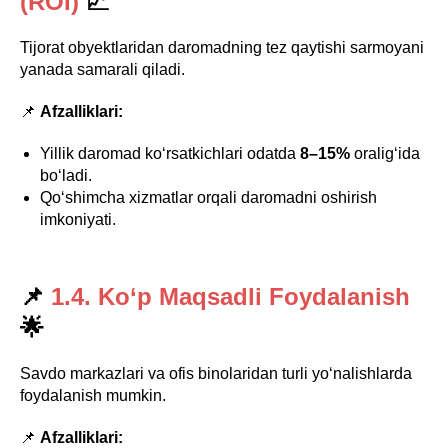
(ROI)
📈
Tijorat obyektlaridan daromadning tez qaytishi sarmoyani
yanada samarali qiladi.
📌
Afzalliklari:
Yillik daromad ko‘rsatkichlari odatda
8–15%
oralig‘ida
bo‘ladi.
Qo‘shimcha xizmatlar orqali daromadni oshirish
imkoniyati.
📌
1.4. Ko‘p Maqsadli Foydalanish
🌟
Savdo markazlari va ofis binolaridan turli yo‘nalishlarda
foydalanish mumkin.
📌
Afzalliklari: