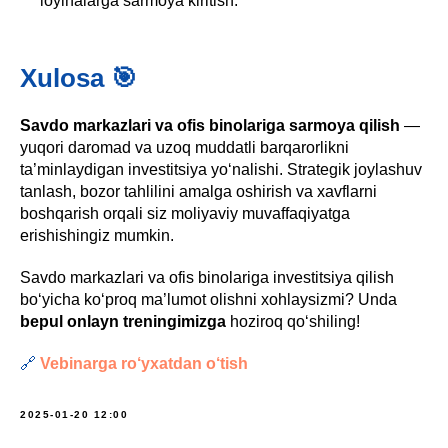
loyihalarga sarmoya kiritish.
Xulosa 🎯
Savdo markazlari va ofis binolariga sarmoya qilish
—
yuqori daromad va uzoq muddatli barqarorlikni
ta’minlaydigan investitsiya yo‘nalishi. Strategik joylashuv
tanlash, bozor tahlilini amalga oshirish va xavflarni
boshqarish orqali siz moliyaviy muvaffaqiyatga
erishishingiz mumkin.
Savdo markazlari va ofis binolariga investitsiya qilish
bo‘yicha ko‘proq ma’lumot olishni xohlaysizmi? Unda
bepul onlayn treningimizga
hoziroq qo‘shiling!
🔗
Vebinarga ro‘yxatdan o‘tish
2025-01-20 12:00