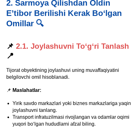
2. Sarmoya Qilishdan Oldin
E’tibor Berilishi Kerak Bo‘lgan
Omillar 🔍
📌
2.1. Joylashuvni To‘g‘ri Tanlash
📍
Tijorat obyektining joylashuvi uning muvaffaqiyatini
belgilovchi omil hisoblanadi.
📌
Maslahatlar:
Yirik savdo markazlari yoki biznes markazlariga yaqin
joylashuvni tanlang.
Transport infratuzilmasi rivojlangan va odamlar oqimi
yuqori bo‘lgan hududlarni afzal biling.