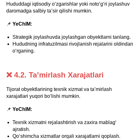
Hududdagi iqtisodiy o‘zgarishlar yoki noto‘g‘ri joylashuv
daromadga salbiy ta’sir qilishi mumkin.
📌
YeChIM:
Strategik joylashuvda joylashgan obyektlarni tanlang.
Hududning infratuzilmasi rivojlanish rejalarini oldindan
o‘rganing.
❌ 4.2. Ta’mirlash Xarajatlari
Tijorat obyektlarining texnik xizmat va ta’mirlash
xarajatlari yuqori bo‘lishi mumkin.
📌
YeChIM:
Texnik xizmatni rejalashtirish va zaxira mablag‘
ajratish.
Qo‘shimcha xizmatlar orqali xarajatlarni qoplash.