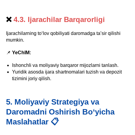
❌
4.3. Ijarachilar Barqarorligi
Ijarachilarning to‘lov qobiliyati daromadga ta’sir qilishi
mumkin.
📌
YeChIM:
Ishonchli va moliyaviy barqaror mijozlarni tanlash.
Yuridik asosda ijara shartnomalari tuzish va depozit
tizimini joriy qilish.
5. Moliyaviy Strategiya va
Daromadni Oshirish Bo‘yicha
Maslahatlar 📋