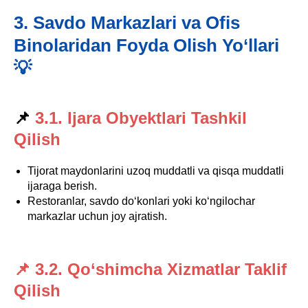
3. Savdo Markazlari va Ofis
Binolaridan Foyda Olish Yo‘llari
💡
📌
3.1. Ijara Obyektlari Tashkil
Qilish
Tijorat maydonlarini uzoq muddatli va qisqa muddatli
ijaraga berish.
Restoranlar, savdo do‘konlari yoki ko‘ngilochar
markazlar uchun joy ajratish.
📌 3.2. Qo‘shimcha Xizmatlar Taklif
Qilish