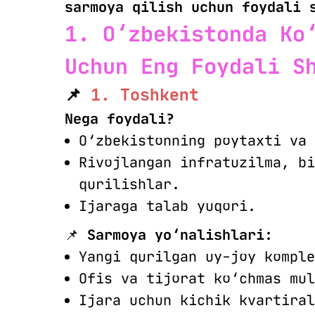
sarmoya qilish uchun foydali 
1. O‘zbekistonda Ko
Uchun Eng Foydali Sh
📌
1. Toshkent
Nega foydali?
O‘zbekistonning poytaxti va 
Rivojlangan infratuzilma, bi
qurilishlar.
Ijaraga talab yuqori.
📌
Sarmoya yo‘nalishlari:
Yangi qurilgan uy-joy komple
Ofis va tijorat ko‘chmas mul
Ijara uchun kichik kvartiral