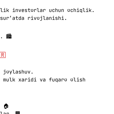
lik investorlar uchun ochiqlik.
sur’atda rivojlanishi.
. 🏙
🇷
 joylashuv.
 mulk xaridi va fuqaro olish
 🏠
lar. 🏢