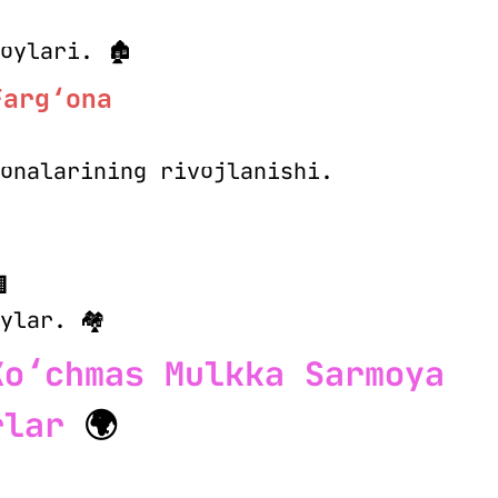
oylari. 🏚
Farg‘ona
onalarining rivojlanishi.

ylar. 🏘
Ko‘chmas Mulkka Sarmoya
rlar
🌍