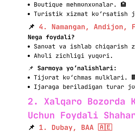
Boutique mehmonxonalar. 🏨
Turistik xizmat ko‘rsatish j
📌
4. Namangan, Andijon, 
Nega foydali?
Sanoat va ishlab chiqarish z
Aholi zichligi yuqori.
📌
Sarmoya yo‘nalishlari:
Tijorat ko‘chmas mulklari. 
Ijaraga beriladigan turar jo
2. Xalqaro Bozorda 
Uchun Foydali Shaha
📌
1. Dubay, BAA 🇦🇪