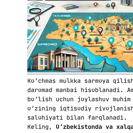
Ko‘chmas mulkka sarmoya qilis
daromad manbai hisoblanadi. A
bo‘lish uchun joylashuv muhim
o‘zining iqtisodiy rivojlanis
salohiyati bilan farqlanadi.
Keling,
O‘zbekistonda va xalq