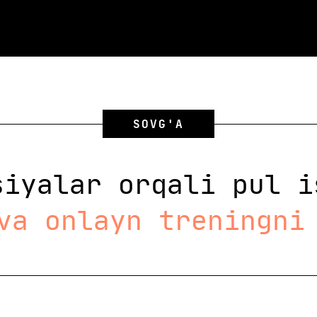
SOVG'A
siyalar orqali pul i
va onlayn treningni