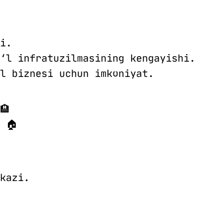
i.
‘l infratuzilmasining kengayishi.
l biznesi uchun imkoniyat.
🏨
 🏠
kazi.