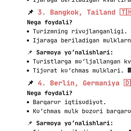
📌
3. Bangkok, Tailand 🇹
Nega foydali?
Turizmning rivojlanganligi.
Ijaraga beriladigan mulklarn
📌
Sarmoya yo‘nalishlari:
Turistlarga mo‘ljallangan kv
Tijorat ko‘chmas mulklari. 
📌
4. Berlin, Germaniya 🇩
Nega foydali?
Barqaror iqtisodiyot.
Ko‘chmas mulk bozori barqaro
📌
Sarmoya yo‘nalishlari: