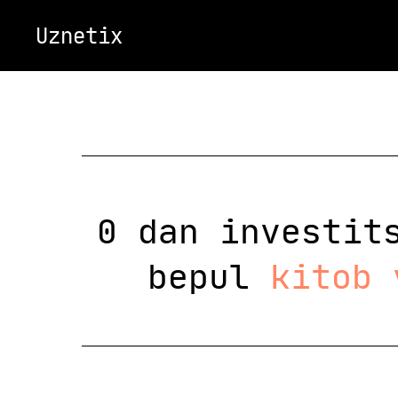
Uznetix
0 dan investit
bepul
kitob 