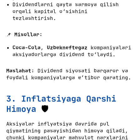
Dividendlarni qayta sarmoya qilish
orqali kapital o‘sishini
tezlashtirish.
📌
Misollar:
Coca-Cola
,
Uzbekneftegaz
kompaniyalari
aksiyadorlarga dividend to‘laydi.
Maslahat:
Dividend siyosati barqaror va
foydali kompaniyalarga e’tibor qarating.
3. Inflatsiyaga Qarshi
Himoya
🛡️
Aksiyalar inflyatsiya davrida pul
qiymatining pasayishidan himoya qiladi,
chunki kompaniyalar mahsulot narxlarini