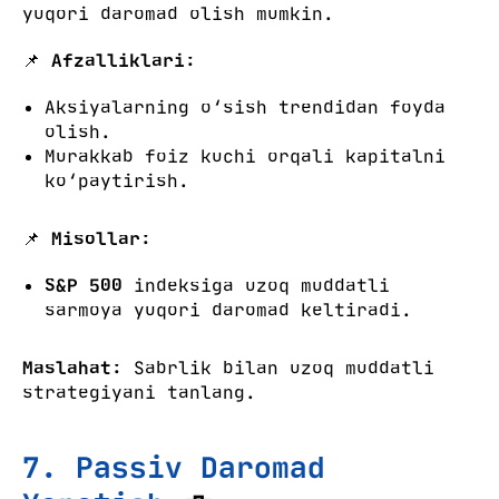
yuqori daromad olish mumkin.
📌
Afzalliklari:
Aksiyalarning o‘sish trendidan foyda
olish.
Murakkab foiz kuchi orqali kapitalni
ko‘paytirish.
📌
Misollar:
S&P 500
indeksiga uzoq muddatli
sarmoya yuqori daromad keltiradi.
Maslahat:
Sabrlik bilan uzoq muddatli
strategiyani tanlang.
7. Passiv Daromad