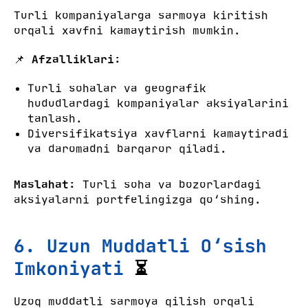
Turli kompaniyalarga sarmoya kiritish
orqali xavfni kamaytirish mumkin.
📌
Afzalliklari:
Turli sohalar va geografik
hududlardagi kompaniyalar aksiyalarini
tanlash.
Diversifikatsiya xavflarni kamaytiradi
va daromadni barqaror qiladi.
Maslahat:
Turli soha va bozorlardagi
aksiyalarni portfelingizga qo‘shing.
6. Uzun Muddatli O‘sish
Imkoniyati
⏳
Uzoq muddatli sarmoya qilish orqali