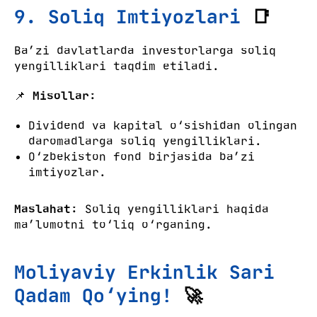
9. Soliq Imtiyozlari
📑
Ba’zi davlatlarda investorlarga soliq
yengilliklari taqdim etiladi.
📌
Misollar:
Dividend va kapital o‘sishidan olingan
daromadlarga soliq yengilliklari.
O‘zbekiston fond birjasida ba’zi
imtiyozlar.
Maslahat:
Soliq yengilliklari haqida
ma’lumotni to‘liq o‘rganing.
Moliyaviy Erkinlik Sari
Qadam Qo‘ying!
🚀