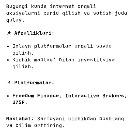
Bugungi kunda internet orqali
aksiyalarni xarid qilish va sotish juda
qulay.
📌
Afzalliklari:
Onlayn platformalar orqali savdo
qilish.
Kichik mablag‘ bilan investitsiya
qilish.
📌
Platformalar:
Freedom Finance
,
Interactive Brokers
,
UZSE
.
Maslahat:
Sarmoyani kichikdan boshlang
va bilim orttiring.