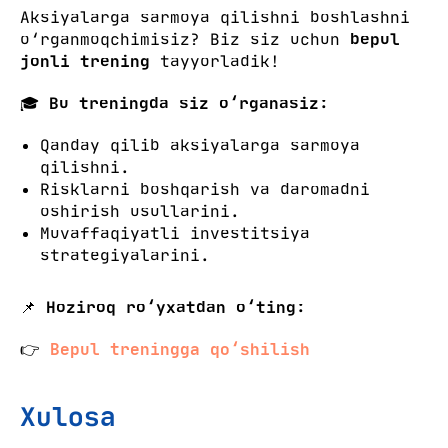
Aksiyalarga sarmoya qilishni boshlashni
o‘rganmoqchimisiz? Biz siz uchun
bepul
jonli trening
tayyorladik!
🎓
Bu treningda siz o‘rganasiz:
Qanday qilib aksiyalarga sarmoya
qilishni.
Risklarni boshqarish va daromadni
oshirish usullarini.
Muvaffaqiyatli investitsiya
strategiyalarini.
📌
Hoziroq ro‘yxatdan o‘ting:
👉
Bepul treningga qo‘shilish
Xulosa