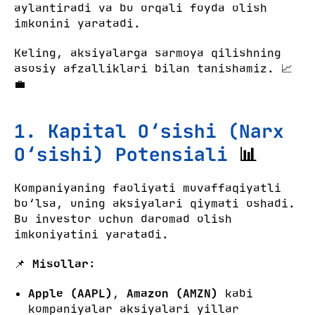
aylantiradi va bu orqali foyda olish
imkonini yaratadi.
Keling, aksiyalarga sarmoya qilishning
asosiy afzalliklari bilan tanishamiz. 📈
💼
1. Kapital O‘sishi (Narx
O‘sishi) Potensiali
📊
Kompaniyaning faoliyati muvaffaqiyatli
bo‘lsa, uning aksiyalari qiymati oshadi.
Bu investor uchun daromad olish
imkoniyatini yaratadi.
📌
Misollar:
Apple (AAPL)
,
Amazon (AMZN)
kabi
kompaniyalar aksiyalari yillar