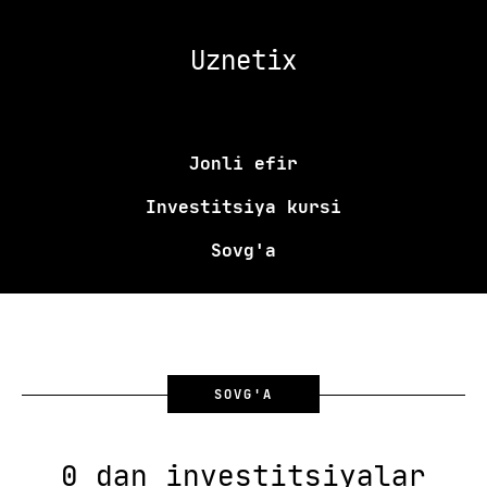
Uznetix
Jonli efir
Investitsiya kursi
Sovg'a
SOVG'A
0 dan investitsiyalar