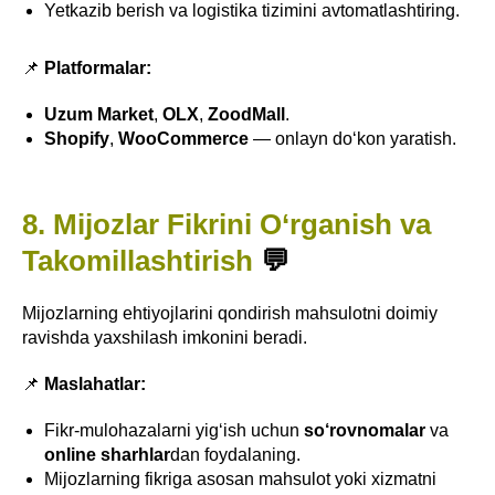
Yetkazib berish va logistika tizimini avtomatlashtiring.
📌
Platformalar:
Uzum Market
,
OLX
,
ZoodMall
.
Shopify
,
WooCommerce
— onlayn do‘kon yaratish.
8. Mijozlar Fikrini O‘rganish va
Takomillashtirish
💬
Mijozlarning ehtiyojlarini qondirish mahsulotni doimiy
ravishda yaxshilash imkonini beradi.
📌
Maslahatlar:
Fikr-mulohazalarni yig‘ish uchun
so‘rovnomalar
va
online sharhlar
dan foydalaning.
Mijozlarning fikriga asosan mahsulot yoki xizmatni