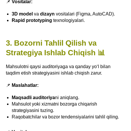
📌
Vositalar:
3D model
va
dizayn
vositalari (Figma, AutoCAD).
Rapid prototyping
texnologiyalari.
3. Bozorni Tahlil Qilish va
Strategiya Ishlab Chiqish 📊
Mahsulotni qaysi auditoriyaga va qanday yo‘l bilan
taqdim etish strategiyasini ishlab chiqish zarur.
📌
Maslahatlar:
Maqsadli auditoriya
ni aniqlang.
Mahsulot yoki xizmatni bozorga chiqarish
strategiyasini tuzing.
Raqobatchilar va bozor tendensiyalarini tahlil qiling.