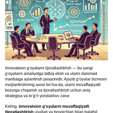
Innovatsion g‘oyalarni tijoratlashtirish — bu yangi
g‘oyalarni amaliyotga tatbiq etish va ularni daromad
manbaiga aylantirish jarayonidir. Ajoyib g‘oyalar biznesni
rivojlantirishning asosi bo‘lsa-da, ularni muvaffaqiyatli
bozorga chiqarish va tijoratlashtirish uchun aniq
strategiya va to‘g‘ri yondashuv zarur.
Keling,
innovatsion g‘oyalarni muvaffaqiyatli
tijoratlashtirish
usullari va bosqichlari bilan batafsil