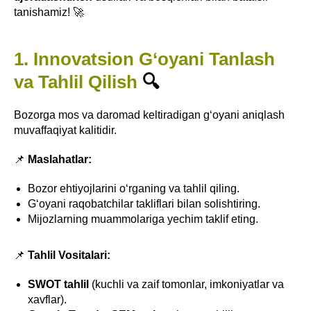
tanishamiz! 🚀
1. Innovatsion G‘oyani Tanlash
va Tahlil Qilish
🔍
Bozorga mos va daromad keltiradigan g‘oyani aniqlash
muvaffaqiyat kalitidir.
📌
Maslahatlar:
Bozor ehtiyojlarini o‘rganing va tahlil qiling.
G‘oyani raqobatchilar takliflari bilan solishtiring.
Mijozlarning muammolariga yechim taklif eting.
📌
Tahlil Vositalari:
SWOT tahlil
(kuchli va zaif tomonlar, imkoniyatlar va
xavflar).