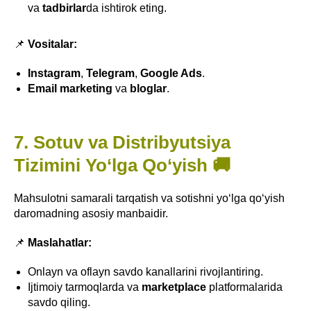
va
tadbirlar
da ishtirok eting.
📌
Vositalar:
Instagram
,
Telegram
,
Google Ads
.
Email marketing
va
bloglar
.
7. Sotuv va Distribyutsiya
Tizimini Yo‘lga Qo‘yish 🚚
Mahsulotni samarali tarqatish va sotishni yo‘lga qo‘yish
daromadning asosiy manbaidir.
📌
Maslahatlar:
Onlayn va oflayn savdo kanallarini rivojlantiring.
Ijtimoiy tarmoqlarda va
marketplace
platformalarida
savdo qiling.