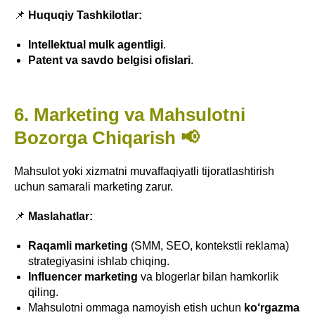
📌
Huquqiy Tashkilotlar:
Intellektual mulk agentligi
.
Patent va savdo belgisi ofislari
.
6. Marketing va Mahsulotni
Bozorga Chiqarish 📢
Mahsulot yoki xizmatni muvaffaqiyatli tijoratlashtirish
uchun samarali marketing zarur.
📌
Maslahatlar:
Raqamli marketing
(SMM, SEO, kontekstli reklama)
strategiyasini ishlab chiqing.
Influencer marketing
va blogerlar bilan hamkorlik
qiling.
Mahsulotni ommaga namoyish etish uchun
ko‘rgazma