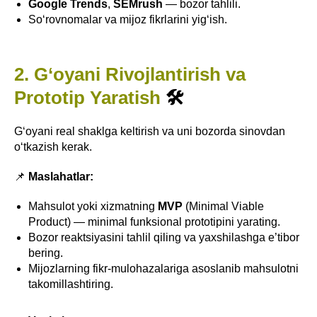
Google Trends
,
SEMrush
— bozor tahlili.
So‘rovnomalar va mijoz fikrlarini yig‘ish.
2. G‘oyani Rivojlantirish va
Prototip Yaratish
🛠
G‘oyani real shaklga keltirish va uni bozorda sinovdan
o‘tkazish kerak.
📌
Maslahatlar:
Mahsulot yoki xizmatning
MVP
(Minimal Viable
Product) — minimal funksional prototipini yarating.
Bozor reaktsiyasini tahlil qiling va yaxshilashga e’tibor
bering.
Mijozlarning fikr-mulohazalariga asoslanib mahsulotni
takomillashtiring.