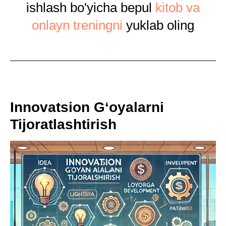
ishlash bo'yicha bepul
kitob va
onlayn treningni
yuklab oling
Innovatsion G‘oyalarni
Tijoratlashtirish