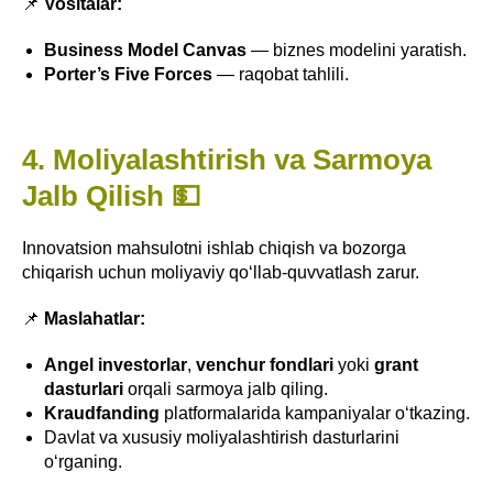
📌
Vositalar:
Business Model Canvas
— biznes modelini yaratish.
Porter’s Five Forces
— raqobat tahlili.
4. Moliyalashtirish va Sarmoya
Jalb Qilish 💵
Innovatsion mahsulotni ishlab chiqish va bozorga
chiqarish uchun moliyaviy qo‘llab-quvvatlash zarur.
📌
Maslahatlar:
Angel investorlar
,
venchur fondlari
yoki
grant
dasturlari
orqali sarmoya jalb qiling.
Kraudfanding
platformalarida kampaniyalar o‘tkazing.
Davlat va xususiy moliyalashtirish dasturlarini
o‘rganing.