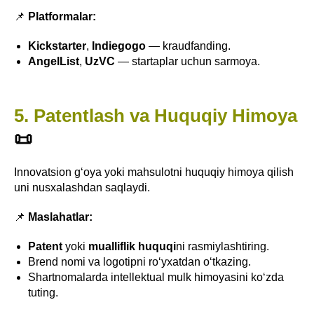
📌
Platformalar:
Kickstarter
,
Indiegogo
— kraudfanding.
AngelList
,
UzVC
— startaplar uchun sarmoya.
5. Patentlash va Huquqiy Himoya
📜
Innovatsion g‘oya yoki mahsulotni huquqiy himoya qilish
uni nusxalashdan saqlaydi.
📌
Maslahatlar:
Patent
yoki
mualliflik huquqi
ni rasmiylashtiring.
Brend nomi va logotipni ro‘yxatdan o‘tkazing.
Shartnomalarda intellektual mulk himoyasini ko‘zda
tuting.