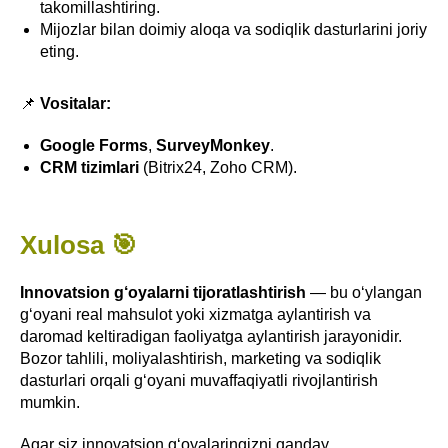
takomillashtiring.
Mijozlar bilan doimiy aloqa va sodiqlik dasturlarini joriy
eting.
📌
Vositalar:
Google Forms
,
SurveyMonkey
.
CRM tizimlari
(Bitrix24, Zoho CRM).
Xulosa 🎯
Innovatsion g‘oyalarni tijoratlashtirish
— bu o‘ylangan
g‘oyani real mahsulot yoki xizmatga aylantirish va
daromad keltiradigan faoliyatga aylantirish jarayonidir.
Bozor tahlili, moliyalashtirish, marketing va sodiqlik
dasturlari orqali g‘oyani muvaffaqiyatli rivojlantirish
mumkin.
Agar siz innovatsion g‘oyalaringizni qanday