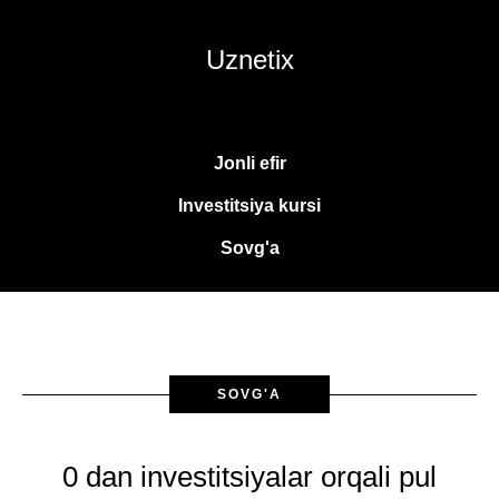
Uznetix
Jonli efir
Investitsiya kursi
Sovg'a
SOVG'A
0 dan investitsiyalar orqali pul