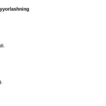
ayyorlashning
di.
g.