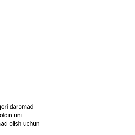
uqori daromad
oldin uni
omad olish uchun