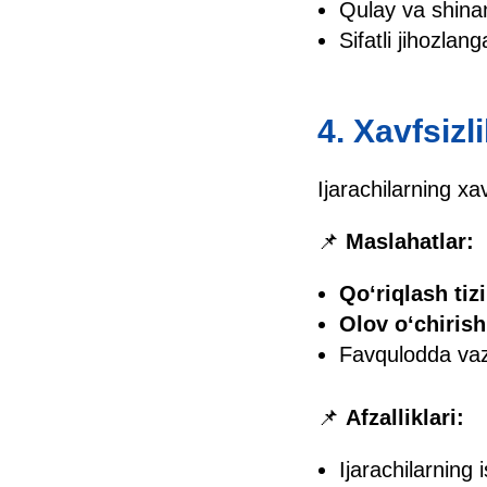
Qulay va shinam
Sifatli jihozlang
4. Xavfsizl
Ijarachilarning x
📌
Maslahatlar:
Qo‘riqlash tiz
Olov o‘chirish
Favqulodda vazi
📌
Afzalliklari:
Ijarachilarning 