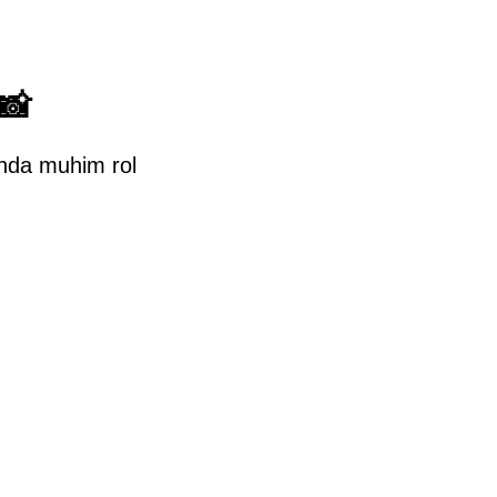
📸
ishda muhim rol