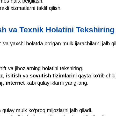
mos narx belgilash.
akli xizmatlarni taklif qilish.
sh va Texnik Holatini Tekshirin
n va yaxshi holatda bo‘lgan mulk ijarachilarni jalb qi
hift va jihozlarning holatini tekshiring.
z
,
isitish
va
sovutish tizimlari
ni qayta ko‘rib chiq
j
,
internet
kabi qulayliklarni yangilang.
qulay mulk ko‘proq mijozlarni jalb qiladi.