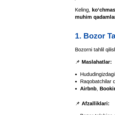
Keling,
ko‘chmas
muhim qadamlar
1. Bozor Ta
Bozorni tahlil qil
📌
Maslahatlar:
Hududingizdagi 
Raqobatchilar qa
Airbnb
,
Booki
📌
Afzalliklari: