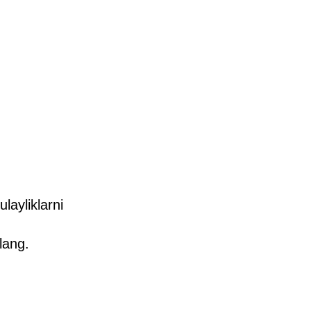
layliklarni
lang.