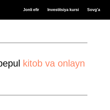
Jonli efir
Investitsiya kursi
Sovg'a
 bepul
kitob va onlayn