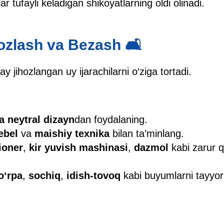
ar tufayli keladigan shikoyatlarning oldi olinadi.
hozlash va Bezash 🛋
 jihozlangan uy ijarachilarni o‘ziga tortadi.
a neytral dizayn
dan foydalaning.
ebel
va
maishiy texnika
bilan ta’minlang.
ioner
,
kir yuvish mashinasi
,
dazmol
kabi zarur qu
o‘rpa
,
sochiq
,
idish-tovoq
kabi buyumlarni tayyor