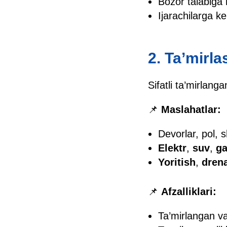
Bozor talabiga 
Ijarachilarga ker
2. Ta’mirla
Sifatli ta’mirlanga
📌
Maslahatlar:
Devorlar, pol, s
Elektr
,
suv
,
ga
Yoritish
,
drena
📌
Afzalliklari:
Ta’mirlangan va 