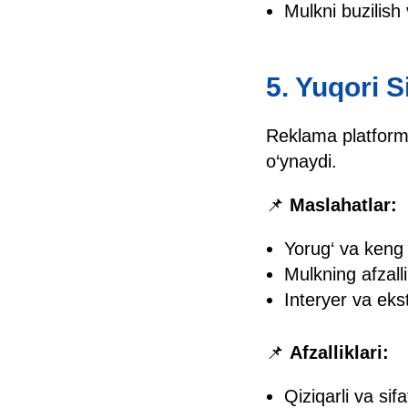
Mulkni buzilish 
5. Yuqori S
Reklama platformal
o‘ynaydi.
📌
Maslahatlar:
Yorug‘ va keng 
Mulkning afzall
Interyer va ekst
📌
Afzalliklari:
Qiziqarli va sifa