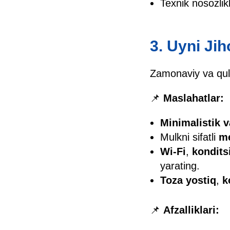
Texnik nosozlikl
3. Uyni Ji
Zamonaviy va qulay
📌
Maslahatlar:
Minimalistik v
Mulkni sifatli
m
Wi-Fi
,
kondits
yarating.
Toza yostiq
,
k
📌
Afzalliklari: