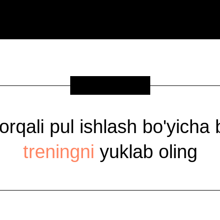
SOVG'A
 orqali pul ishlash bo'yicha
treningni
yuklab oling