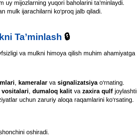
 uy mijozlarning yuqori baholarini ta’minlaydi.
an mulk ijarachilarni ko‘proq jalb qiladi.
ikni Ta’minlash
🔒
avfsizligi va mulkni himoya qilish muhim ahamiyatga
imlari
,
kameralar
va
signalizatsiya
o‘rnating.
 vositalari
,
dumaloq kalit
va
zaxira qulf
joylashti
yatlar uchun zaruriy aloqa raqamlarini ko‘rsating.
ishonchini oshiradi.