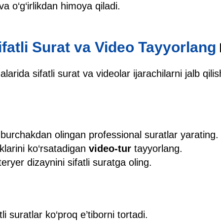
va o‘g‘irlikdan himoya qiladi.
ifatli Surat va Video Tayyorlang
arida sifatli surat va videolar ijarachilarni jalb qil
burchakdan olingan professional suratlar yarating.
iklarini ko‘rsatadigan
video-tur
tayyorlang.
eryer dizaynini sifatli suratga oling.
tli suratlar ko‘proq e’tiborni tortadi.