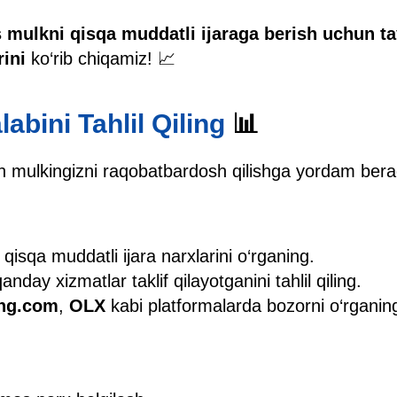
 mulkni qisqa muddatli ijaraga berish uchun t
ini
ko‘rib chiqamiz! 📈
labini Tahlil Qiling
📊
ish mulkingizni raqobatbardosh qilishga yordam bera
qisqa muddatli ijara narxlarini o‘rganing.
nday xizmatlar taklif qilayotganini tahlil qiling.
ng.com
,
OLX
kabi platformalarda bozorni o‘rganin