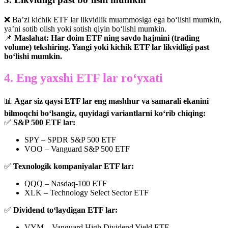
❌ Ba’zi kichik ETF lar likvidlik muammosiga ega bo‘lishi mumkin,
ya’ni sotib olish yoki sotish qiyin bo‘lishi mumkin.
📌
Maslahat:
Har doim ETF ning savdo hajmini (trading
volume) tekshiring. Yangi yoki kichik ETF lar likvidligi past
bo‘lishi mumkin.
4. Eng yaxshi ETF lar ro‘yxati
📊
Agar siz qaysi ETF lar eng mashhur va samarali ekanini
bilmoqchi bo‘lsangiz, quyidagi variantlarni ko‘rib chiqing:
✅
S&P 500 ETF lar:
SPY – SPDR S&P 500 ETF
VOO – Vanguard S&P 500 ETF
✅
Texnologik kompaniyalar ETF lar:
QQQ – Nasdaq-100 ETF
XLK – Technology Select Sector ETF
✅
Dividend to‘laydigan ETF lar:
VYM – Vanguard High Dividend Yield ETF