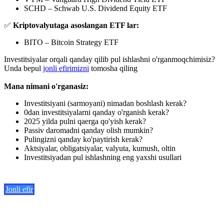
SCHD – Schwab U.S. Dividend Equity ETF
✅
Kriptovalyutaga asoslangan ETF lar:
BITO – Bitcoin Strategy ETF
Investitsiyalar orqali qanday qilib pul ishlashni o'rganmoqchimisiz?
Unda bepul
jonli efirimizni
tomosha qiling
Mana nimani o'rganasiz:
Investitsiyani (sarmoyani) nimadan boshlash kerak?
0dan investitsiyalarni qanday o'rganish kerak?
2025 yilda pulni qaerga qo'yish kerak?
Passiv daromadni qanday olish mumkin?
Pulingizni qanday ko'paytirish kerak?
Aktsiyalar, obligatsiyalar, valyuta, kumush, oltin
Investitsiyadan pul ishlashning eng yaxshi usullari
Jonli efir