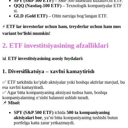
SPY (S&P 500 ETF)
– S&P 500 indeksini kuzatuvchi ETF.
QQQ (Nasdaq-100 ETF)
– Texnologik kompaniyalar ETF
si.
GLD (Gold ETF)
– Oltin narxiga bog‘langan ETF.
⚡
ETF lar investorlar uchun ham, treyderlar uchun ham mos
variant bo‘lishi mumkin!
2. ETF investitsiyasining afzalliklari
📊
ETF investitsiyasining asosiy foydalari:
1. Diversifikatsiya – xavfni kamaytirish
✅ ETF tarkibida ko‘plab aktsiyalar yoki boshqa aktivlar mavjud, bu
esa xavfni kamaytiradi.
✅ Agar bitta kompaniyaning aktsiyasi tushsa ham, boshqa
kompaniyalarning o‘sishi balansni ushlab turadi.
📌
Misol:
SPY (S&P 500 ETF)
ichida
500 ta kompaniyaning
aktsiyalari bor
, ya’ni bitta kompaniyaning tushishi butun
portfelga katta zarar yetkazmaydi.