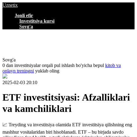
Uznetix
Jonli efir
Investitsiya kursi
Sovg'a
Sovg'a
0 dan investitsiyalar orqali pul ishlash bo'yicha bepul
kitob va
onlayn treningni
yuklab oling
2025-02-03 20:10
ETF investitsiyasi: Afzalliklari
va kamchiliklari
📈 Treyding va investitsiya olamida ETF investitsiya qilishning eng
mashhur vositalaridan biri hisoblanadi. ETF – bu birjada savdo