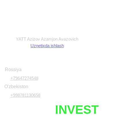
Maxfiylik siyosati
Ommaviy Oferta
Foydalanish shartlari
Shartnoma
YATT Azizov Azamjon Avazovich
Uznetixda ishlash
Rossiya
+79647274548
O'zbekiston
+998781130658
UZNETIX
INVEST
Javobgarlikdan voz kechish