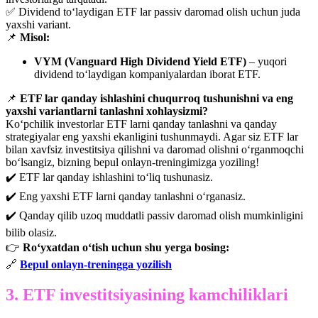
✅ Dividend to‘laydigan ETF lar passiv daromad olish uchun juda
yaxshi variant.
📌
Misol:
VYM (Vanguard High Dividend Yield ETF)
– yuqori
dividend to‘laydigan kompaniyalardan iborat ETF.
📌
ETF lar qanday ishlashini chuqurroq tushunishni va eng
yaxshi variantlarni tanlashni xohlaysizmi?
Ko‘pchilik investorlar ETF larni qanday tanlashni va qanday
strategiyalar eng yaxshi ekanligini tushunmaydi. Agar siz ETF lar
bilan xavfsiz investitsiya qilishni va daromad olishni o‘rganmoqchi
bo‘lsangiz, bizning bepul onlayn-treningimizga yoziling!
✔️ ETF lar qanday ishlashini to‘liq tushunasiz.
✔️ Eng yaxshi ETF larni qanday tanlashni o‘rganasiz.
✔️ Qanday qilib uzoq muddatli passiv daromad olish mumkinligini
bilib olasiz.
👉
Ro‘yxatdan o‘tish uchun shu yerga bosing:
🔗
Bepul onlayn-treningga yozilish
3. ETF investitsiyasining kamchiliklari