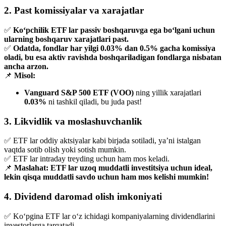
2. Past komissiyalar va xarajatlar
✅
Ko‘pchilik ETF lar passiv boshqaruvga ega bo‘lgani uchun
ularning boshqaruv xarajatlari past.
✅
Odatda, fondlar har yilgi 0.03% dan 0.5% gacha komissiya
oladi, bu esa aktiv ravishda boshqariladigan fondlarga nisbatan
ancha arzon.
📌
Misol:
Vanguard S&P 500 ETF (VOO)
ning yillik xarajatlari
0.03%
ni tashkil qiladi, bu juda past!
3. Likvidlik va moslashuvchanlik
✅ ETF lar oddiy aktsiyalar kabi birjada sotiladi, ya’ni istalgan
vaqtda sotib olish yoki sotish mumkin.
✅ ETF lar intraday treyding uchun ham mos keladi.
📌
Maslahat:
ETF lar uzoq muddatli investitsiya uchun ideal,
lekin qisqa muddatli savdo uchun ham mos kelishi mumkin!
4. Dividend daromad olish imkoniyati
✅ Ko‘pgina ETF lar o‘z ichidagi kompaniyalarning dividendlarini
investorlarga tarqatadi.