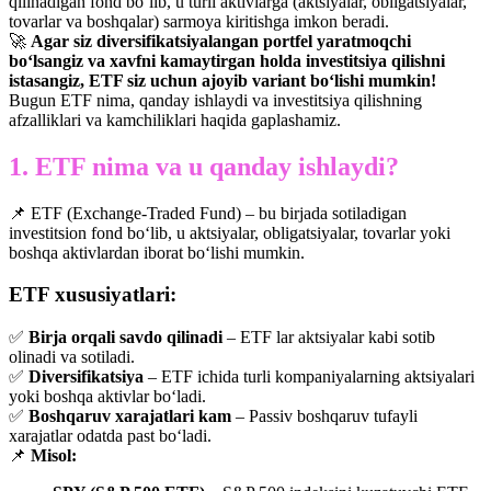
qilinadigan fond bo‘lib, u turli aktivlarga (aktsiyalar, obligatsiyalar,
tovarlar va boshqalar) sarmoya kiritishga imkon beradi.
🚀
Agar siz diversifikatsiyalangan portfel yaratmoqchi
bo‘lsangiz va xavfni kamaytirgan holda investitsiya qilishni
istasangiz, ETF siz uchun ajoyib variant bo‘lishi mumkin!
Bugun ETF nima, qanday ishlaydi va investitsiya qilishning
afzalliklari va kamchiliklari haqida gaplashamiz.
1. ETF nima va u qanday ishlaydi?
📌 ETF (Exchange-Traded Fund) – bu birjada sotiladigan
investitsion fond bo‘lib, u aktsiyalar, obligatsiyalar, tovarlar yoki
boshqa aktivlardan iborat bo‘lishi mumkin.
ETF xususiyatlari:
✅
Birja orqali savdo qilinadi
– ETF lar aktsiyalar kabi sotib
olinadi va sotiladi.
✅
Diversifikatsiya
– ETF ichida turli kompaniyalarning aktsiyalari
yoki boshqa aktivlar bo‘ladi.
✅
Boshqaruv xarajatlari kam
– Passiv boshqaruv tufayli
xarajatlar odatda past bo‘ladi.
📌
Misol: