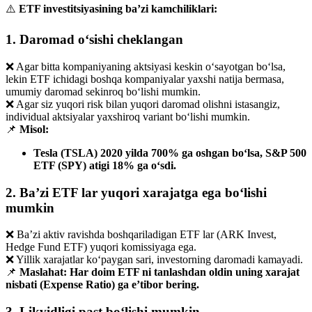
⚠️
ETF investitsiyasining ba’zi kamchiliklari:
1. Daromad o‘sishi cheklangan
❌ Agar bitta kompaniyaning aktsiyasi keskin o‘sayotgan bo‘lsa,
lekin ETF ichidagi boshqa kompaniyalar yaxshi natija bermasa,
umumiy daromad sekinroq bo‘lishi mumkin.
❌ Agar siz yuqori risk bilan yuqori daromad olishni istasangiz,
individual aktsiyalar yaxshiroq variant bo‘lishi mumkin.
📌
Misol:
Tesla (TSLA) 2020 yilda 700% ga oshgan bo‘lsa, S&P 500
ETF (SPY) atigi 18% ga o‘sdi.
2. Ba’zi ETF lar yuqori xarajatga ega bo‘lishi
mumkin
❌ Ba’zi aktiv ravishda boshqariladigan ETF lar (ARK Invest,
Hedge Fund ETF) yuqori komissiyaga ega.
❌ Yillik xarajatlar ko‘paygan sari, investorning daromadi kamayadi.
📌
Maslahat:
Har doim ETF ni tanlashdan oldin uning xarajat
nisbati (Expense Ratio) ga e’tibor bering.
3. Likvidligi past bo‘lishi mumkin