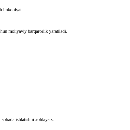
h imkoniyati.
uchun moliyaviy barqarorlik yaratiladi.
sohada ishlatishni xohlaysiz.