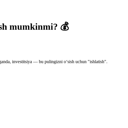
anish mumkinmi? 💰
da, investitsiya — bu pulingizni o‘sish uchun "ishlatish".