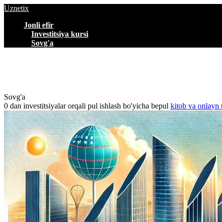
Uznetix
Jonli efir
Investitsiya kursi
Sovg'a
Sovg'a
0 dan investitsiyalar orqali pul ishlash bo'yicha bepul
kitob va onlayn 