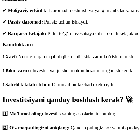
✔
Moliyaviy erkinlik:
Daromadni oshirish va yangi manbalar yaratis
✔
Passiv daromad:
Pul siz uchun ishlaydi.
✔
Barqaror kelajak:
Pulni to‘g‘ri investitsiya qilish orqali kelajak 
Kamchiliklari:
❗
Xavf:
Noto‘g‘ri qaror qabul qilish natijasida zarar ko‘rish mumkin.
❗
Bilim zarur:
Investitsiya qilishdan oldin bozorni o‘rganish kerak.
❗
Sabrlilik talab etiladi:
Daromad bir kechada kelmaydi.
Investitsiyani qanday boshlash kerak? 🚀
1️⃣
Ma’lumot oling:
Investitsiyaning asoslarini tushuning.
2️⃣
O‘z maqsadingizni aniqlang:
Qancha pulingiz bor va uni qanday 