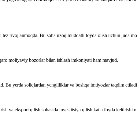
 tez rivojlanmoqda. Bu soha uzoq muddatli foyda olish uchun juda mo
qaro moliyaviy bozorlar bilan ishlash imkoniyati ham mavjud.
. Bu yerda soliqlardan yengilliklar va boshqa imtiyozlar taqdim etiladi
sh va eksport qilish sohasida investitsiya qilish katta foyda keltirishi
️