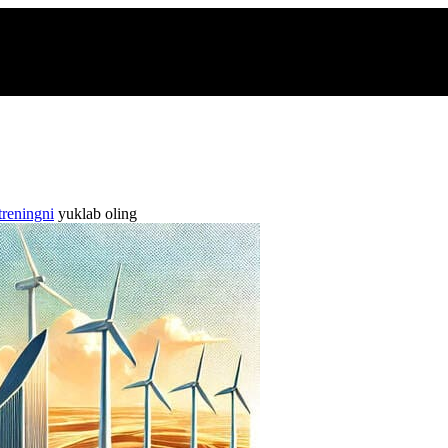
treningni
yuklab oling