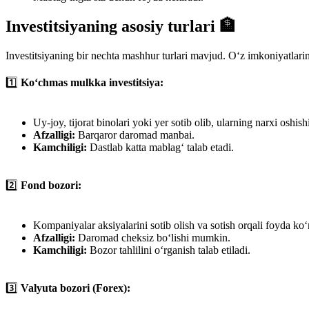
Investitsiyaning asosiy turlari 🏦
Investitsiyaning bir nechta mashhur turlari mavjud. O‘z imkoniyatlar
1️⃣
Ko‘chmas mulkka investitsiya:
Uy-joy, tijorat binolari yoki yer sotib olib, ularning narxi oshish
Afzalligi:
Barqaror daromad manbai.
Kamchiligi:
Dastlab katta mablag‘ talab etadi.
2️⃣
Fond bozori:
Kompaniyalar aksiyalarini sotib olish va sotish orqali foyda ko‘
Afzalligi:
Daromad cheksiz bo‘lishi mumkin.
Kamchiligi:
Bozor tahlilini o‘rganish talab etiladi.
3️⃣
Valyuta bozori (Forex):