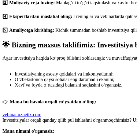
3️⃣
Moliyaviy reja tuzing:
Mablag‘ni to‘g‘ri taqsimlash va xavfni bos
4️⃣
Ekspertlardan maslahat oling:
Treninglar va vebinarlarda qatna
5️⃣
Amaliyotga kirishing:
Kichik summadan boshlab investitsiya qiling
🌟 Bizning maxsus taklifimiz: Investitsiya 
Agar investitsiya haqida ko‘proq bilishni xohlasangiz va muvaffaqiyat
Investitsiyaning asosiy qoidalari va imkoniyatlarini;
O‘zbekistonda qaysi sohalar eng daromadli ekanini;
Xavf va foyda o‘rtasidagi balansni saqlashni o‘rganasiz.
👉
Mana bu havola orqali ro‘yxatdan o‘ting:
vebinar.uznetix.com
Investitsiyalar orqali qanday qilib pul ishlashni o'rganmoqchimisiz?
Mana nimani o'rganasiz: