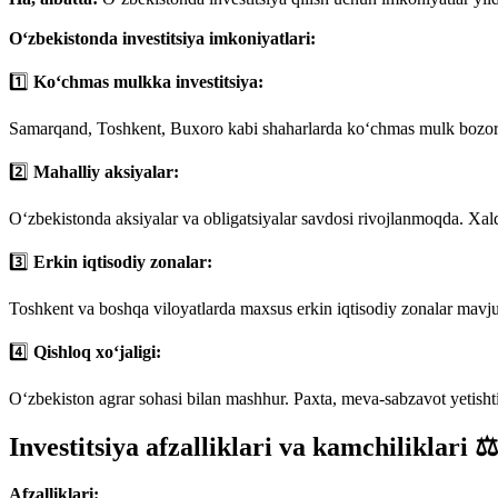
O‘zbekistonda investitsiya imkoniyatlari:
1️⃣
Ko‘chmas mulkka investitsiya:
Samarqand, Toshkent, Buxoro kabi shaharlarda ko‘chmas mulk bozori
2️⃣
Mahalliy aksiyalar:
O‘zbekistonda aksiyalar va obligatsiyalar savdosi rivojlanmoqda. Xal
3️⃣
Erkin iqtisodiy zonalar:
Toshkent va boshqa viloyatlarda maxsus erkin iqtisodiy zonalar mavjud
4️⃣
Qishloq xo‘jaligi:
O‘zbekiston agrar sohasi bilan mashhur. Paxta, meva-sabzavot yetishtiri
Investitsiya afzalliklari va kamchiliklari ⚖
Afzalliklari: