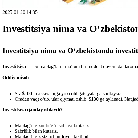
2025-01-20 14:35
Investitsiya nima va O‘zbekisto
Investitsiya nima va O‘zbekistonda invest
Investitsiya
— bu mablag‘larni ma’lum bir muddat davomida daromad oli
Oddiy misol:
Siz
$100
ni aksiyalarga yoki obligatsiyalarga sarflaysiz.
Oradan vaqt o‘tib, ular qiymati oshib,
$130
ga aylanadi. Natija
Investitsiya qanday ishlaydi?
Mablag‘ingizni to‘g‘ri sohaga kiritasiz.
Sabrlilik bilan kutasiz.
Mablag‘ingiz siz uchun foyda keltiradi.