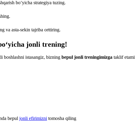
hqarish bo‘yicha strategiya tuzing.
shing.
 va asta-sekin tajriba orttiring.
bo‘yicha jonli trening!
li boshlashni istasangiz, bizning
bepul jonli treningimizga
taklif etami
 Unda bepul
jonli efirimizni
tomosha qiling