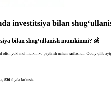
nda investitsiya bilan shug‘ull
itsiya bilan shug‘ullanish mumkinmi? 💰
sh yoki mol-mulkni ko‘paytirish uchun sarflashdir. Oddiy qilib aytgan
da,
$30
foyda ko‘rasiz.