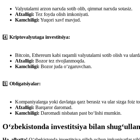
Valyutalarni arzon narxda sotib olib, qimmat narxda sotasiz.
Afzalligi:
Tez foyda olish imkoniyati.
Kamchiligi:
Yuqori xavf mavjud.
4️⃣
Kriptovalyutaga investitsiya:
Bitcoin, Ethereum kabi raqamli valyutalarni sotib olish va ulard
Afzalligi:
Bozor tez rivojlanmoqda.
Kamchiligi:
Bozor juda o‘zgaruvchan.
5️⃣
Obligatsiyalar:
Kompaniyalarga yoki davlatga qarz berasiz va ular sizga foiz to
Afzalligi:
Barqaror daromad.
Kamchiligi:
Daromadi nisbatan past bo‘lishi mumkin.
O‘zbekistonda investitsiya bilan shug‘ul
Ha, albatta!
O‘zbekistonda investitsiya qilish uchun imkoniyatlar yil