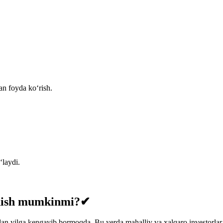
an foyda ko‘rish.
‘laydi.
lanish mumkinmi?✔
dan yilga kengayib bormoqda. Bu yerda mahalliy va xalqaro investorlar 