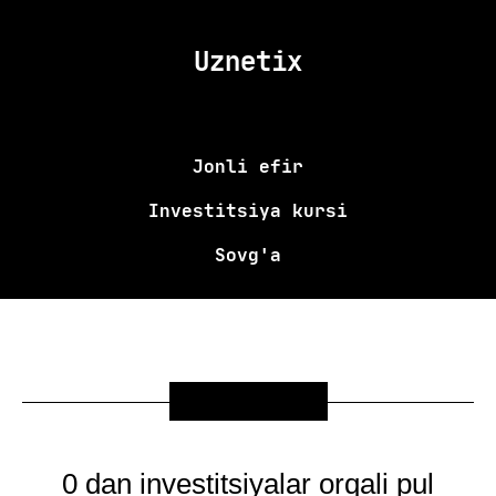
Uznetix
Jonli efir
Investitsiya kursi
Sovg'a
SOVG'A
0 dan investitsiyalar orqali pul