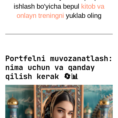
ishlash bo'yicha bepul
kitob va
onlayn treningni
yuklab oling
Portfelni muvozanatlash:
nima uchun va qanday
qilish kerak 🔄📊