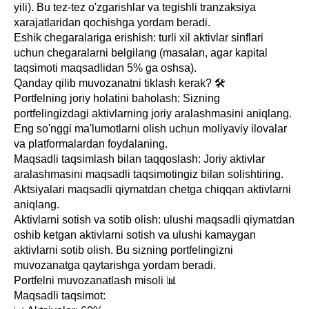
yili). Bu tez-tez o'zgarishlar va tegishli tranzaksiya
xarajatlaridan qochishga yordam beradi.
Eshik chegaralariga erishish: turli xil aktivlar sinflari
uchun chegaralarni belgilang (masalan, agar kapital
taqsimoti maqsadlidan 5% ga oshsa).
Qanday qilib muvozanatni tiklash kerak? 🛠️
Portfelning joriy holatini baholash: Sizning
portfelingizdagi aktivlarning joriy aralashmasini aniqlang.
Eng so'nggi ma'lumotlarni olish uchun moliyaviy ilovalar
va platformalardan foydalaning.
Maqsadli taqsimlash bilan taqqoslash: Joriy aktivlar
aralashmasini maqsadli taqsimotingiz bilan solishtiring.
Aktsiyalari maqsadli qiymatdan chetga chiqqan aktivlarni
aniqlang.
Aktivlarni sotish va sotib olish: ulushi maqsadli qiymatdan
oshib ketgan aktivlarni sotish va ulushi kamaygan
aktivlarni sotib olish. Bu sizning portfelingizni
muvozanatga qaytarishga yordam beradi.
Portfelni muvozanatlash misoli 📊
Maqsadli taqsimot: