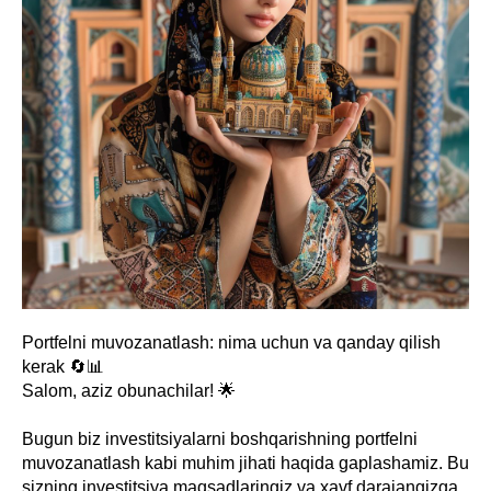
Portfelni muvozanatlash: nima uchun va qanday qilish
kerak 🔄📊
Salom, aziz obunachilar! 🌟
Bugun biz investitsiyalarni boshqarishning portfelni
muvozanatlash kabi muhim jihati haqida gaplashamiz. Bu
sizning investitsiya maqsadlaringiz va xavf darajangizga