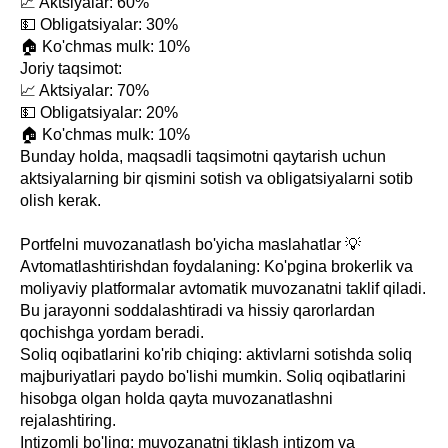
📈 Aktsiyalar: 60%
💵 Obligatsiyalar: 30%
🏠 Ko'chmas mulk: 10%
Joriy taqsimot:
📈 Aktsiyalar: 70%
💵 Obligatsiyalar: 20%
🏠 Ko'chmas mulk: 10%
Bunday holda, maqsadli taqsimotni qaytarish uchun
aktsiyalarning bir qismini sotish va obligatsiyalarni sotib
olish kerak.
Portfelni muvozanatlash bo'yicha maslahatlar 💡
Avtomatlashtirishdan foydalaning: Ko'pgina brokerlik va
moliyaviy platformalar avtomatik muvozanatni taklif qiladi.
Bu jarayonni soddalashtiradi va hissiy qarorlardan
qochishga yordam beradi.
Soliq oqibatlarini ko'rib chiqing: aktivlarni sotishda soliq
majburiyatlari paydo bo'lishi mumkin. Soliq oqibatlarini
hisobga olgan holda qayta muvozanatlashni
rejalashtiring.
Intizomli bo'ling: muvozanatni tiklash intizom va