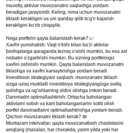
muvofiq aktivlar muvozanatini saqlashga yordam
beradigan jarayondir. Keling, nima uchun muvozanatni
tiklash kerakligini va uni qanday qilib to'g'ri bajarish
kerakligini ko'rib chiqaylik.
Nega portfelni qayta balanslash kerak? 📈
Xavfni yumshatish: Vaqt o'tishi bilan ba'zi aktivlar
boshqalarga qaraganda tezroq o'sishi mumkin, bu esa asl
nisbatni o'zgartirishi mumkin. Bu sizning portfelingiz
xavfini oshirishi mumkin. Qayta balanslash muvozanatni
tiklashga va xavfni kamaytirishga yordam beradi.
Investitsion strategiyani saqlash: muvozanatni tiklash
sizga uzoq muddatli investitsiya strategiyangizga sodiq
qolishga va og'ishlarning oldini olishga imkon beradi.
Daromadni optimallashtirish: Ortiqcha baholangan
aktivlarni sotish va kam baholanganlarini sotib olish
portfel daromadlarini optimallashtirishga yordam beradi.
Qachon muvozanatni tiklash kerak? 📅
Muntazam intervallar: qayta muvozanatlash chastotasini
aniqlang (masalan, har chorakda, yarim yilda yoki har