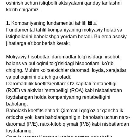
oshirish uchun istiqbolli aktsiyalarni qanday tanlashni
ko'rib chiqamiz.
1. Kompaniyaning fundamental tahlili 🏢📊
Fundamental tahlil kompaniyaning moliyaviy holati va
istiqbollarini baholashga yordam beradi. Bu erda asosiy
jihatlarga e'tibor berish kerak:
Moliyaviy hisobotlar: daromadlar to'g'risidagi hisobot,
balans va pul oqimi to'g'risidagi hisobotlarni ko'rib
chiqing. Muhim ko'rsatkichlar daromad, foyda, xarajatlar
va pul oqimini o'z ichiga oladi.
Daromadlilik koeffitsientlari: O'z kapitali rentabelligi
(ROE) va aktivlar rentabelligi (ROA) kabi nisbatlardan
foydalangan holda kompaniyaning rentabelligini
baholang.
Baholash koeffitsientlari: Qimmatli qog'ozlar qanchalik
ortiqcha yoki kam baholanganligini baholash uchun narx-
daromad (P/E), narx-kitob qiymati (P/B) kabi nisbatlardan
foydalaning.