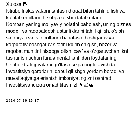
Xulosa 🏁
Istiqbolli aktsiyalarni tanlash diqqat bilan tahlil qilish va
ko'plab omillarni hisobga olishni talab qiladi.
Kompaniyaning moliyaviy holatini baholash, uning biznes
modeli va raqobatdosh ustunliklarini tahlil qilish, o'sish
salohiyati va istiqbollarini baholash, boshqaruv va
korporativ boshqaruv sifatini ko'rib chiqish, bozor va
raqobat muhitini hisobga olish, xavf va o'zgaruvchanlikni
tushunish uchun fundamental tahlildan foydalaning.
Ushbu strategiyalarni qo'llash sizga ongli ravishda
investitsiya qarorlarini qabul qilishga yordam beradi va
muvaffaqiyatga erishish imkoniyatingizni oshiradi.
Investitsiyangizga omad tilaymiz! 🌟📈🚀
2024-07-19 15:27