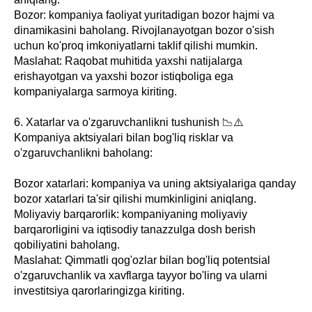
Bozor: kompaniya faoliyat yuritadigan bozor hajmi va
dinamikasini baholang. Rivojlanayotgan bozor o'sish
uchun ko'proq imkoniyatlarni taklif qilishi mumkin.
Maslahat: Raqobat muhitida yaxshi natijalarga
erishayotgan va yaxshi bozor istiqboliga ega
kompaniyalarga sarmoya kiriting.
6. Xatarlar va o'zgaruvchanlikni tushunish 📉⚠️
Kompaniya aktsiyalari bilan bog'liq risklar va
o'zgaruvchanlikni baholang:
Bozor xatarlari: kompaniya va uning aktsiyalariga qanday
bozor xatarlari ta'sir qilishi mumkinligini aniqlang.
Moliyaviy barqarorlik: kompaniyaning moliyaviy
barqarorligini va iqtisodiy tanazzulga dosh berish
qobiliyatini baholang.
Maslahat: Qimmatli qog'ozlar bilan bog'liq potentsial
o'zgaruvchanlik va xavflarga tayyor bo'ling va ularni
investitsiya qarorlaringizga kiriting.