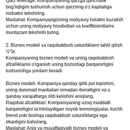
Qarz leverage: Kompaniyaning qarzga qanchalik
bog'liqligini tushunish uchun qarzning o'z kapitaliga
nisbatini tekshiring.
Maslahat: Kompaniyangizning moliyaviy holatini kuzatish
uchun uning moliyaviy hisobotlari va koeffitsientlarini
muntazam tekshirib turing.
2. Biznes modeli va raqobatdosh ustunliklarni tahlil qilish
💡🚀
Kompaniyaning biznes modeli va uning raqobatdosh
afzalliklarini o'rganish uning bozordagi barqarorligini
tushunishga yordam beradi:
Biznes modeli: Kompaniya qanday qilib pul topishini,
uning daromad manbalari nimadan iboratligini va u
qanday xarajatlarga olib kelishini aniqlang.
Raqobat afzalliklari: Kompaniyaning uzoq muddatli
barqarorligini ta'minlaydigan noyob texnologiyalar, kuchli
brend yoki boshqa raqobatdosh ustunliklarga ega
ekanligini baholang.
Maslahat: Aniq va muvaffaqiyatli biznes modeli va