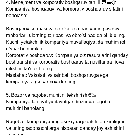
4. Menejment va korporativ boshqaruv tahlili 🧑‍💼📋
Kompaniya boshqaruvi va korporativ boshqaruv sifatini
baholash:
Boshqaruv tajribasi va obro'si: kompaniyaning asosiy
rahbarlari, ularning tajribasi va obro'si haqida bilib oling.
Kuchli yetakchilik kompaniya muvaffaqiyatida muhim rol
o‘ynashi mumkin.
Korporativ boshqaruv: Kompaniya o'z resurslarini qanday
boshqarishi va korporativ boshqaruv tamoyillariga rioya
qilishini ko'rib chiqing.
Maslahat: Vakolatli va tajribali boshqaruvga ega
kompaniyalarga sarmoya kiriting.
5. Bozor va raqobat muhitini tekshirish 🌐📉
Kompaniya faoliyat yuritayotgan bozor va raqobat
muhitini baholang:
Raqobat: kompaniyaning asosiy raqobatchilari kimligini
va uning raqobatchilarga nisbatan qanday joylashishini
aniqlang.