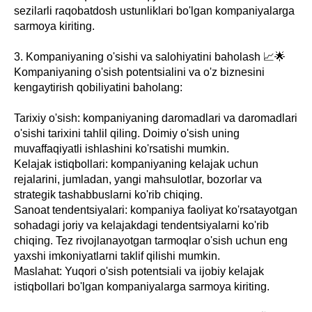
sezilarli raqobatdosh ustunliklari bo'lgan kompaniyalarga
sarmoya kiriting.
3. Kompaniyaning o'sishi va salohiyatini baholash 📈🌟
Kompaniyaning o'sish potentsialini va o'z biznesini
kengaytirish qobiliyatini baholang:
Tarixiy o'sish: kompaniyaning daromadlari va daromadlari
o'sishi tarixini tahlil qiling. Doimiy o'sish uning
muvaffaqiyatli ishlashini ko'rsatishi mumkin.
Kelajak istiqbollari: kompaniyaning kelajak uchun
rejalarini, jumladan, yangi mahsulotlar, bozorlar va
strategik tashabbuslarni ko'rib chiqing.
Sanoat tendentsiyalari: kompaniya faoliyat ko'rsatayotgan
sohadagi joriy va kelajakdagi tendentsiyalarni ko'rib
chiqing. Tez rivojlanayotgan tarmoqlar o'sish uchun eng
yaxshi imkoniyatlarni taklif qilishi mumkin.
Maslahat: Yuqori o'sish potentsiali va ijobiy kelajak
istiqbollari bo'lgan kompaniyalarga sarmoya kiriting.