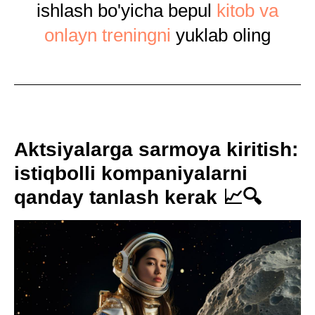
ishlash bo'yicha bepul
kitob va
onlayn treningni
yuklab oling
Aktsiyalarga sarmoya kiritish:
istiqbolli kompaniyalarni
qanday tanlash kerak 📈🔍