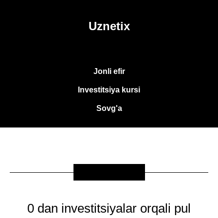
Uznetix
Jonli efir
Investitsiya kursi
Sovg'a
SOVG'A
0 dan investitsiyalar orqali pul