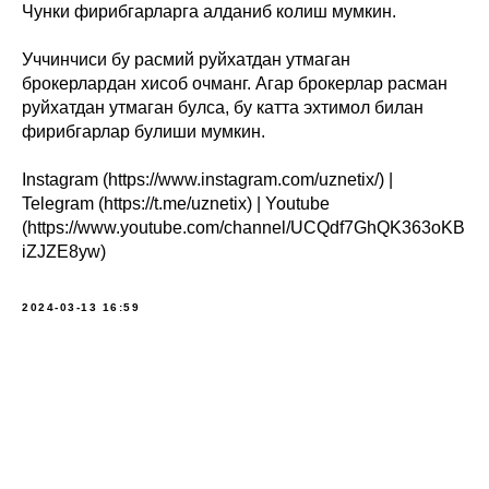
Чунки фирибгарларга алданиб колиш мумкин.
Уччинчиси бу расмий руйхатдан утмаган
брокерлардан хисоб очманг. Агар брокерлар расман
руйхатдан утмаган булса, бу катта эхтимол билан
фирибгарлар булиши мумкин.
Instagram (https://www.instagram.com/uznetix/) |
Telegram (https://t.me/uznetix) | Youtube
(https://www.youtube.com/channel/UCQdf7GhQK363oKB
iZJZE8yw)
2024-03-13 16:59