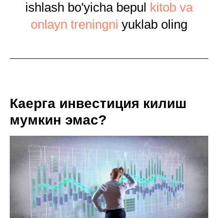
ishlash bo'yicha bepul
kitob va
onlayn treningni
yuklab oling
Каерга инвестиция килиш
мумкин эмас?