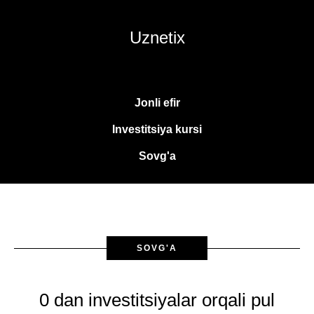
Uznetix
Jonli efir
Investitsiya kursi
Sovg'a
SOVG'A
0 dan investitsiyalar orqali pul