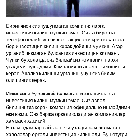
Биринчиси сиз тушунмаган компанияларга
инвестиция килиш мумкин эмас. Сизга бирорта
телефон килиб зур бизнес, акция ёки криптовалюта
бор инвестиция килиш керак дейиши мумкин. Агар
урганиб чикмаган булсангиз инвестиция килманг.
Чунки бу холатда сиз билмайсиз компания нархи
усадими, тушадими. Компанияни анализ килишингиз
керак. Анализ килишни урганиш учун сиз билим
олишингиз керак.
Иккинчиси бу хакикий булмаган компанияларга
инвестиция килиш мумкин эмас. Сиз аввал
билишингиз керак, компания официально ишлайдими
ёки юкми. Сиз биржа оркали оладиган компаниялар
хаммаси хакикий.
Баъзи одамлар сайтлар ёки узлари хам билмаган
хаволалар оркали инвестиция килишади. Бу нотугри.