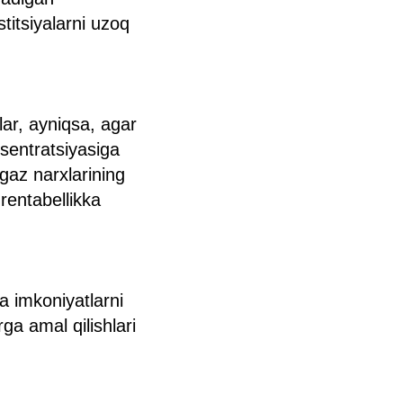
titsiyalarni uzoq
lar, ayniqsa, agar
tsentratsiyasiga
gaz narxlarining
rentabellikka
a imkoniyatlarni
ga amal qilishlari