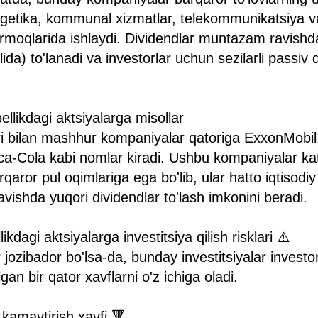
rgetika, kommunal xizmatlar, telekommunikatsiya v
tarmoqlarida ishlaydi. Dividendlar muntazam ravish
ilida) to'lanadi va investorlar uchun sezilarli pass
ellikdagi aktsiyalarga misollar
ari bilan mashhur kompaniyalar qatoriga ExxonMobi
a-Cola kabi nomlar kiradi. Ushbu kompaniyalar kat
qaror pul oqimlariga ega bo'lib, ular hatto iqtisodi
shda yuqori dividendlar to'lash imkonini beradi.
ikdagi aktsiyalarga investitsiya qilish risklari ⚠️
 jozibador bo'lsa-da, bunday investitsiyalar investo
lgan bir qator xavflarni o'z ichiga oladi.
 kamaytirish xavfi 🔻