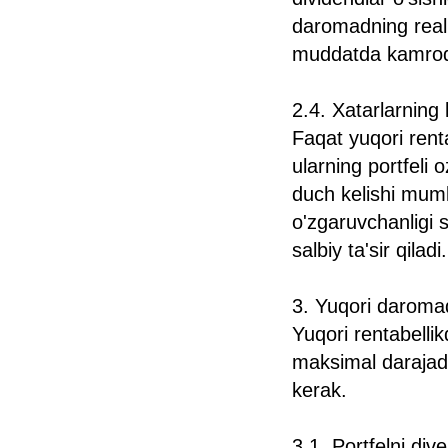
daromadning real 
muddatda kamroq 
2.4. Xatarlarning
Faqat yuqori renta
ularning portfeli 
duch kelishi mumk
o'zgaruvchanligi s
salbiy ta'sir qiladi.
3. Yuqori daromadl
Yuqori rentabellik
maksimal darajada
kerak.
3.1. Portfelni dive