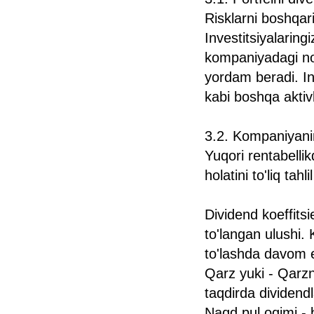
Risklarni boshqari
Investitsiyalaring
kompaniyadagi nox
yordam beradi. In
kabi boshqa aktivl
3.2. Kompaniyaning
Yuqori rentabellik
holatini to'liq tah
Dividend koeffitsi
to'langan ulushi.
to'lashda davom e
Qarz yuki - Qarzn
taqdirda dividendl
Naqd pul oqimi - 