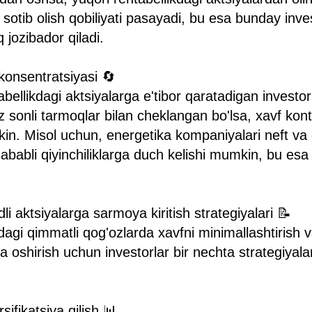
sotib olish qobiliyati pasayadi, bu esa bunday inves
jozibador qiladi.
 konsentratsiyasi 🔄
bellikdagi aktsiyalarga e'tibor qaratadigan investor
oz sonli tarmoqlar bilan cheklangan bo'lsa, xavf kon
in. Misol uchun, energetika kompaniyalari neft va 
ababli qiyinchiliklarga duch kelishi mumkin, bu esa 
i aktsiyalarga sarmoya kiritish strategiyalari 📝
dagi qimmatli qog'ozlarda xavfni minimallashtirish v
 oshirish uchun investorlar bir nechta strategiyalar
rsifikatsiya qilish 📊