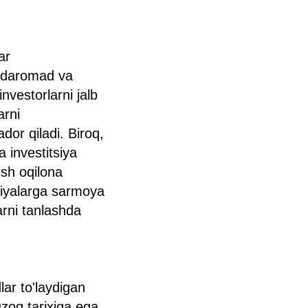
ar
iv daromad va
investorlarni jalb
arni
dor qiladi. Biroq,
a investitsiya
lish oqilona
tsiyalarga sarmoya
larni tanlashda
lar to'laydigan
zoq tarixiga ega