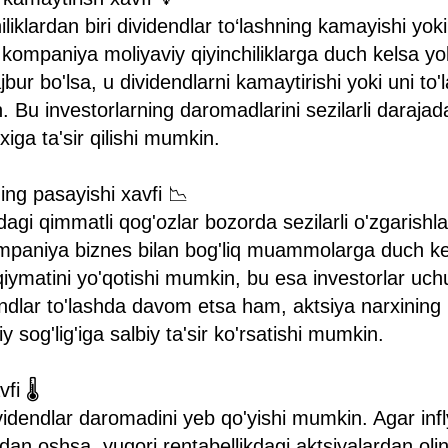
iklardan biri dividendlar to‘lashning kamayishi yoki to
kompaniya moliyaviy qiyinchiliklarga duch kelsa yoki
ur bo'lsa, u dividendlarni kamaytirishi yoki uni to'
. Bu investorlarning daromadlarini sezilarli darajad
xiga ta'sir qilishi mumkin.
ing pasayishi xavfi 📉
dagi qimmatli qog'ozlar bozorda sezilarli o'zgarishl
paniya biznes bilan bog'liq muammolarga duch ke
 qiymatini yo'qotishi mumkin, bu esa investorlar uch
dendlar to'lashda davom etsa ham, aktsiya narxining
 sog'lig'iga salbiy ta'sir ko'rsatishi mumkin.
fi 🌡️
ividendlar daromadini yeb qo'yishi mumkin. Agar infl
idan oshsa, yuqori rentabellikdagi aktsiyalardan oli