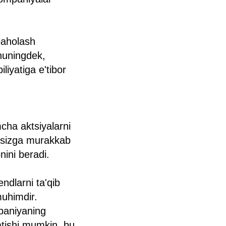
baholash
shuningdek,
liyatiga e'tibor
cha aktsiyalarni
Bu sizga murakkab
nini beradi.
ndlarni ta'qib
muhimdir.
mpaniyaning
atishi mumkin, bu