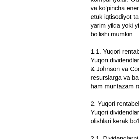
va ko'pincha ene
etuk iqtisodiyot 
yarim yilda yoki y
bo'lishi mumkin.
1.1. Yuqori rentab
Yuqori dividendl
& Johnson va Coc
resurslarga va bar
ham muntazam ravi
2. Yuqori rentabell
Yuqori dividendlar
olishlari kerak bo'
2.1. Dividendlarni