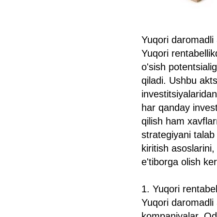
Yuqori daromadli a
Yuqori rentabellik
o'sish potentsiali
qiladi. Ushbu aktsi
investitsiyalarid
har qanday investi
qilish ham xavflarn
strategiyani tala
kiritish asoslarin
e'tiborga olish ke
1. Yuqori rentabel
Yuqori daromadli a
kompaniyalar. Oda