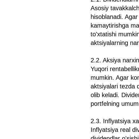
Asosiy tavakkalchil
hisoblanadi. Agar 
kamaytirishga majb
to'xtatishi mumkin
aktsiyalarning nar
2.2. Aksiya narxin
Yuqori rentabellik
mumkin. Agar kom
aktsiyalari tezda
olib keladi. Divi
portfelning umumiy
2.3. Inflyatsiya xav
Inflyatsiya real d
dividendlar o'sish