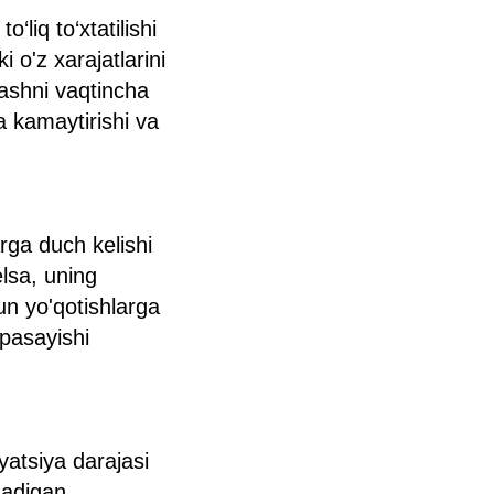
‘liq to‘xtatilishi
 o'z xarajatlarini
lashni vaqtincha
a kamaytirishi va
arga duch kelishi
lsa, uning
un yo'qotishlarga
 pasayishi
yatsiya darajasi
nadigan