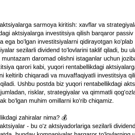
ktsiyalarga sarmoya kiritish: xavflar va strategiyal
dagi aktsiyalarga investitsiya qilish barqaror pass
ga ega bo'lgan investitsiyalarni qidirayotgan ko'plab 
yalar sezilarli dividend to'lovlarini taklif qiladi, bu ul
an muntazam daromad olishni istaganlar uchun joziba
tsiya qarori kabi, yuqori rentabellikdagi aktsiyalarg
i keltirib chiqaradi va muvaffaqiyatli investitsiya qi
b qiladi. Ushbu postda biz yuqori rentabellikdagi ak
i, jumladan, risklar, strategiyalar va qimmatli qog'oz
rak bo'lgan muhim omillarni ko'rib chiqamiz.
likdagi zahiralar nima? 💰
ktsiyalar - bu o'z aktsiyadorlariga sezilarli dividend
tda, bunday kompaniyalar barqaror to'lovlarning u