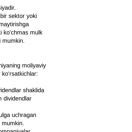
iyadir.
 bir sektor yoki
amaytirishga
oki ko'chmas mulk
ari mumkin.
aniyaning moliyaviy
y ko'rsatkichlar:
videndlar shaklida
m dividendlar
zulga uchragan
hi mumkin.
kompaniyalar