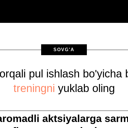
SOVG'A
 orqali pul ishlash bo'yicha
treningni
yuklab oling
aromadli aktsiyalarga sar