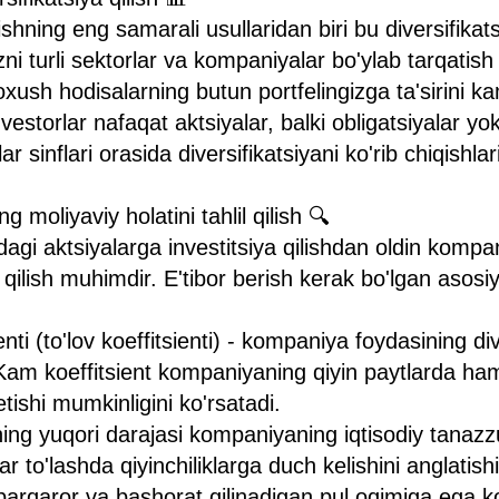
shning eng samarali usullaridan biri bu diversifikats
izni turli sektorlar va kompaniyalar bo'ylab tarqatish
ush hodisalarning butun portfelingizga ta'sirini k
vestorlar nafaqat aktsiyalar, balki obligatsiyalar y
ar sinflari orasida diversifikatsiyani ko'rib chiqishl
 moliyaviy holatini tahlil qilish 🔍
dagi aktsiyalarga investitsiya qilishdan oldin komp
lil qilish muhimdir. E'tibor berish kerak bo'lgan asosi
enti (to'lov koeffitsienti) - kompaniya foydasining di
 Kam koeffitsient kompaniyaning qiyin paytlarda ha
tishi mumkinligini ko'rsatadi.
ing yuqori darajasi kompaniyaning iqtisodiy tanaz
ar to'lashda qiyinchiliklarga duch kelishini anglatis
barqaror va bashorat qilinadigan pul oqimiga ega 