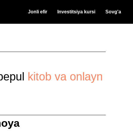
Jonli efir
Investitsiya kursi
Sovg'a
 bepul
kitob va onlayn
moya