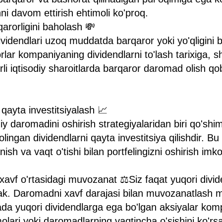
hni davom ettirish ehtimoli ko'proq.
qarorligini baholash 💸
idendlari uzoq muddatda barqaror yoki yo'qligini 
rlar kompaniyaning dividendlarni to'lash tarixiga, 
i iqtisodiy sharoitlarda barqaror daromad olish qobi
 qayta investitsiyalash 📈
y daromadini oshirish strategiyalaridan biri qo'shim
olingan dividendlarni qayta investitsiya qilishdir. 
nish va vaqt o'tishi bilan portfelingizni oshirish imko
avf o'rtasidagi muvozanat ⚖️Siz faqat yuqori divide
rak. Daromadni xavf darajasi bilan muvozanatlash 
jada yuqori dividendlarga ega bo'lgan aksiyalar ko
ari yoki daromadlarning vaqtincha o'sishini ko'rs