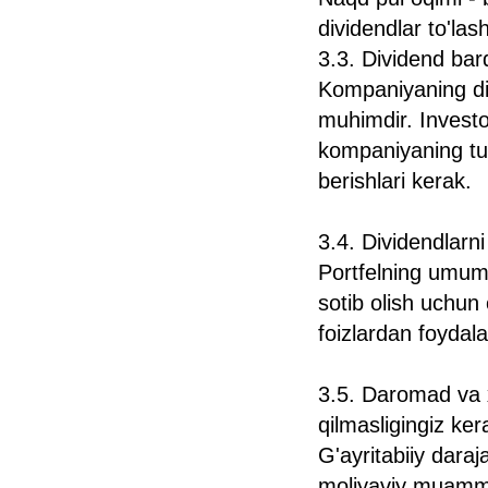
dividendlar to'las
3.3. Dividend bar
Kompaniyaning div
muhimdir. Investo
kompaniyaning turl
berishlari kerak.
3.4. Dividendlarni
Portfelning umumi
sotib olish uchun 
foizlardan foydala
3.5. Daromad va x
qilmasligingiz ke
G'ayritabiiy dara
moliyaviy muammol