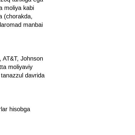
a moliya kabi
da (chorakda,
iv daromad manbai
l, AT&T, Johnson
ta moliyaviy
y tanazzul davrida
rlar hisobga