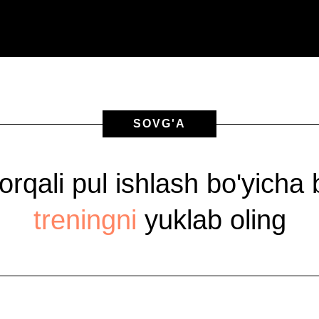
SOVG'A
 orqali pul ishlash bo'yicha
treningni
yuklab oling