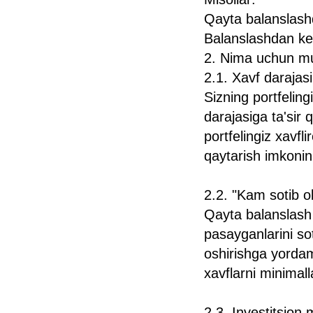
Qayta balanslashd
Balanslashdan key
2. Nima uchun mu
2.1. Xavf darajasi
Sizning portfeling
darajasiga ta'sir q
portfelingiz xavfl
qaytarish imkonin
2.2. "Kam sotib ol
Qayta balanslash 
pasayganlarini sot
oshirishga yordam
xavflarni minimall
2.3. Investitsion