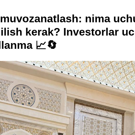
i muvozanatlash: nima uch
ilish kerak? Investorlar u
ʻllanma 📈🔄