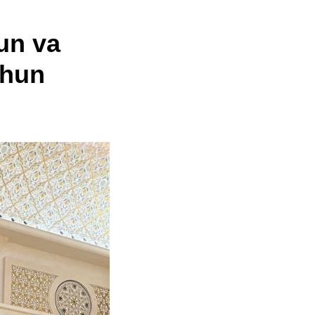
un va
chun