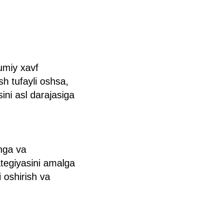
mumiy xavf
ish tufayli oshsa,
ini asl darajasiga
hga va
rategiyasini amalga
 oshirish va