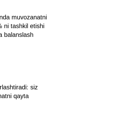
ganda muvozanatni
 ni tashkil etishi
ta balanslash
ashtiradi: siz
natni qayta