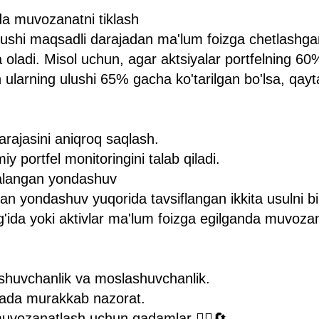
da muvozanatni tiklash
 ulushi maqsadli darajadan ma'lum foizga chetlash
ga oladi. Misol uchun, agar aktsiyalar portfelning 60%
in ularning ulushi 65% gacha ko'tarilgan bo'lsa, qay
 darajasini aniqroq saqlash.
iy portfel monitoringini talab qiladi.
alangan yondashuv
n yondashuv yuqorida tavsiflangan ikkita usulni birl
g'ida yoki aktivlar ma'lum foizga egilganda muvoza
lashuvchanlik va moslashuvchanlik.
anada murakkab nazorat.
 muvozanatlash uchun qadamlar 🚶‍♂️🔄