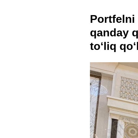
Portfeln
qanday q
toʻliq qo