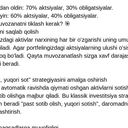
an oldin: 70% aktsiyalar, 30% obligatsiyalar.
in: 60% aktsiyalar, 40% obligatsiyalar.
vozanatni tiklash kerak? 🎯
ni saqlab qolish
izdagi aktivlar narxining har bir o'zgarishi uning u
iladi. Agar portfelingizdagi aktsiyalarning ulushi o's
iroq bo'ladi. Qayta muvozanatlash sizga xavf darajas
i beradi.
, yuqori sot" strategiyasini amalga oshirish
avtomatik ravishda qiymati oshgan aktivlarni sotis
ib olishga majbur qiladi. Bu klassik investitsiya st
 beradi "past sotib olish, yuqori sotish", daromadni
ashtirish.
 maqsadlarga muvofiqligi