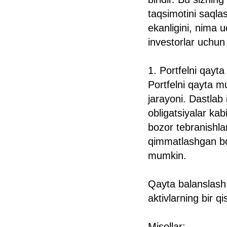
taqsimotini saql
ekanligini, nima u
investorlar uchun
1. Portfelni qayt
Portfelni qayta mu
jarayoni. Dastlab 
obligatsiyalar kab
bozor tebranishlar
qimmatlashgan bo'l
mumkin.
Qayta balanslash 
aktivlarning bir qi
Misollar: