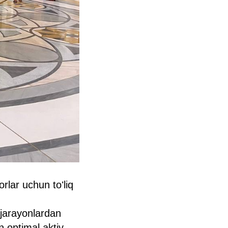
rlar uchun toʻliq
 jarayonlardan
n optimal aktiv