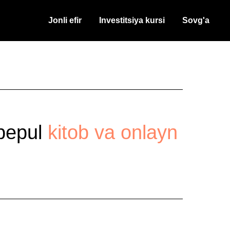
Jonli efir
Investitsiya kursi
Sovg'a
 bepul
kitob va onlayn