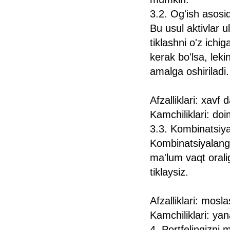
3.2. Og'ish asosi
Bu usul aktivlar
tiklashni o'z ichi
kerak bo'lsa, lek
amalga oshiriladi.
Afzalliklari: xavf
Kamchiliklari: doim
3.3. Kombinatsiy
Kombinatsiyalanga
ma'lum vaqt orali
tiklaysiz.
Afzalliklari: mos
Kamchiliklari: y
4. Portfelingizni