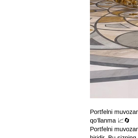
Portfelni muvozan
qoʻllanma 📈🔄
Portfelni muvozan
biridir. Bu sizni