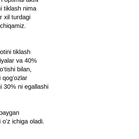
 tiklash nima
 xil turdagi
 chiqamiz.
tini tiklash
siyalar va 40%
'tishi bilan,
i qog'ozlar
gi 30% ni egallashi
'paygan
 o'z ichiga oladi.