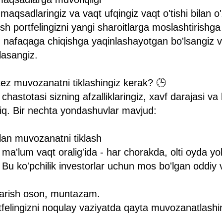
maqsadlaringiz va vaqt ufqingiz vaqt o'tishi bilan 
ish portfelingizni yangi sharoitlarga moslashtirishg
 nafaqaga chiqishga yaqinlashayotgan bo'lsangiz v
lasangiz.
tez muvozanatni tiklashingiz kerak? 🕒
hastotasi sizning afzalliklaringiz, xavf darajasi va
'liq. Bir nechta yondashuvlar mavjud:
ilan muvozanatni tiklash
ma'lum vaqt oralig'ida - har chorakda, olti oyda yok
 Bu ko'pchilik investorlar uchun mos bo'lgan oddiy 
hqarish oson, muntazam.
rtfelingizni noqulay vaziyatda qayta muvozanatlashin