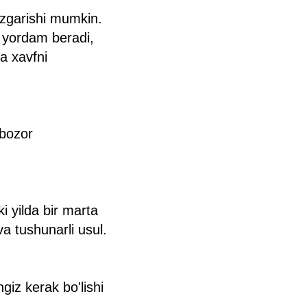
o'zgarishi mumkin.
a yordam beradi,
a xavfni
 bozor
i yilda bir marta
va tushunarli usul.
giz kerak bo'lishi