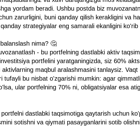
ashga yordam beradi. Ushbu postda biz muvozanatni
chun zarurligini, buni qanday qilish kerakligini va har
 qanday strategiyalar eng samarali ekanligini ko'rib
a balanslash nima? 🤔
vozanatlash - bu portfelning dastlabki aktiv taqsimo
investitsiya portfelini yaratganingizda, siz 60% akt
i aktivlarning maqbul aralashmasini tanlaysiz. Vaqt o
i tufayli bu nisbat o'zgarishi mumkin: agar qimmatl
sa, ular portfelning 70% ni, obligatsiyalar esa ati
portfelni dastlabki taqsimotiga qaytarish uchun ko
smini sotishni va qiymati pasayganlarini sotib olishni