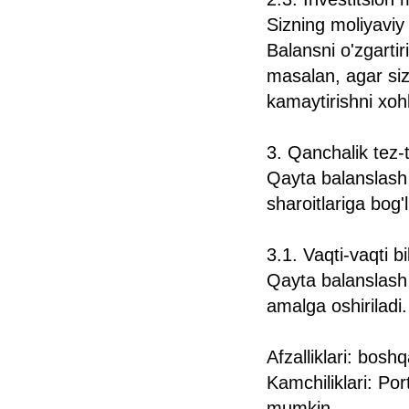
Sizning moliyaviy 
Balansni o'zgartir
masalan, agar siz
kamaytirishni xoh
3. Qanchalik tez-
Qayta balanslash c
sharoitlariga bog
3.1. Vaqti-vaqti b
Qayta balanslash 
amalga oshiriladi.
Afzalliklari: bos
Kamchiliklari: Po
mumkin.