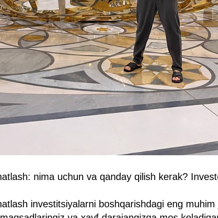
atlash: nima uchun va qanday qilish kerak? Investo
atlash investitsiyalarni boshqarishdagi eng muhim
ng maqsadlaringiz va xavf darajangizga mos keladiga