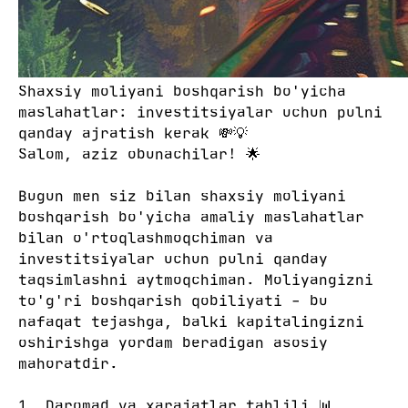
Shaxsiy moliyani boshqarish bo'yicha
maslahatlar: investitsiyalar uchun pulni
qanday ajratish kerak 💸💡
Salom, aziz obunachilar! 🌟
Bugun men siz bilan shaxsiy moliyani
boshqarish bo'yicha amaliy maslahatlar
bilan o'rtoqlashmoqchiman va
investitsiyalar uchun pulni qanday
taqsimlashni aytmoqchiman. Moliyangizni
to'g'ri boshqarish qobiliyati - bu
nafaqat tejashga, balki kapitalingizni
oshirishga yordam beradigan asosiy
mahoratdir.
1. Daromad va xarajatlar tahlili 📊