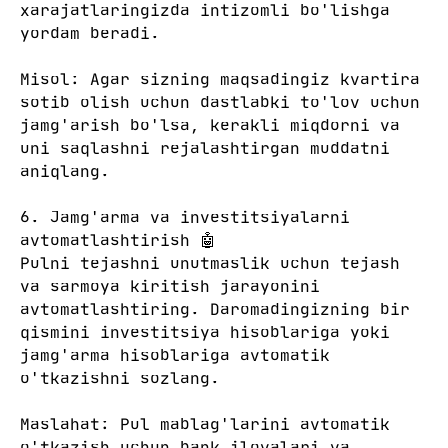
xarajatlaringizda intizomli bo'lishga
yordam beradi.
Misol: Agar sizning maqsadingiz kvartira
sotib olish uchun dastlabki to'lov uchun
jamg'arish bo'lsa, kerakli miqdorni va
uni saqlashni rejalashtirgan muddatni
aniqlang.
6. Jamg'arma va investitsiyalarni
avtomatlashtirish 🤖
Pulni tejashni unutmaslik uchun tejash
va sarmoya kiritish jarayonini
avtomatlashtiring. Daromadingizning bir
qismini investitsiya hisoblariga yoki
jamg'arma hisoblariga avtomatik
o'tkazishni sozlang.
Maslahat: Pul mablag'larini avtomatik
o'tkazish uchun bank ilovalari va