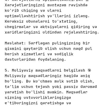
Xarajatlaringizni muntazam ravishda
ko'rib chiqing va ularni
optimallashtirish yo'llarini izlang.
Keraksiz obunalarni to'xtating,
chegirmalar va aktsiyalarni qidiring va
xaridlaringizni oldindan rejalashtiring.
Maslahat: Sarflagan pulingizning bir
qismini qaytarib olish uchun naqd pul
berish xizmatlari va sodiqlik
dasturlaridan foydalaning.
5. Moliyaviy maqsadlarni belgilash 🎯
Moliyaviy maqsadlaringiz haqida aniq
bo'ling. Bu ko'chmas mulk sotib olish,
ta'lim uchun tejash yoki passiv daromad
yaratish bo'lishi mumkin. Maqsadlar
sizning ustuvorliklaringizga
e'tiboringizni qaratishga va