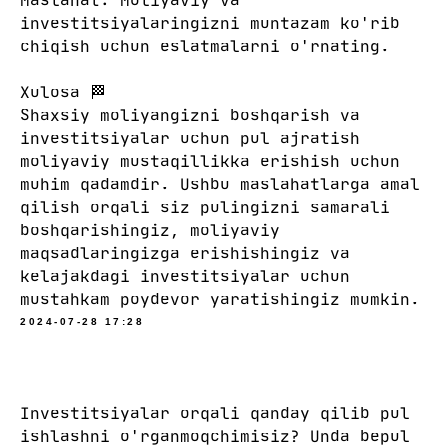
Maslahat: Moliyaviy va
investitsiyalaringizni muntazam ko'rib
chiqish uchun eslatmalarni o'rnating.
Xulosa 🏁
Shaxsiy moliyangizni boshqarish va
investitsiyalar uchun pul ajratish
moliyaviy mustaqillikka erishish uchun
muhim qadamdir. Ushbu maslahatlarga amal
qilish orqali siz pulingizni samarali
boshqarishingiz, moliyaviy
maqsadlaringizga erishishingiz va
kelajakdagi investitsiyalar uchun
mustahkam poydevor yaratishingiz mumkin.
2024-07-28 17:28
Investitsiyalar orqali qanday qilib pul
ishlashni o'rganmoqchimisiz? Unda bepul