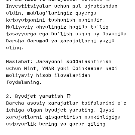
Investitsiyalar uchun pul ajratishdan
oldin, mablag'laringiz qayerga
ketayotganini tushunish muhimdir.
Moliyaviy ahvolingiz haqida to'liq
tasavvurga ega bo'lish uchun oy davomida
barcha daromad va xarajatlarni yozib
oling.
Maslahat: Jarayonni soddalashtirish
uchun Mint, YNAB yoki CoinKeeper kabi
moliyaviy hisob ilovalaridan
foydalaning.
2. Byudjet yaratish 📑
Barcha asosiy xarajatlar toifalarini o'z
ichiga olgan byudjet yarating. Qaysi
xarajatlarni qisqartirish mumkinligiga
ustuvorlik bering va qaror qiling.