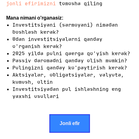
jonli efirimizni
tomosha qiling
Mana nimani o'rganasiz:
Investitsiyani (sarmoyani) nimadan
boshlash kerak?
0dan investitsiyalarni qanday
o'rganish kerak?
2025 yilda pulni qaerga qo'yish kerak?
Passiv daromadni qanday olish mumkin?
Pulingizni qanday ko'paytirish kerak?
Aktsiyalar, obligatsiyalar, valyuta,
kumush, oltin
Investitsiyadan pul ishlashning eng
yaxshi usullari
Jonli efir