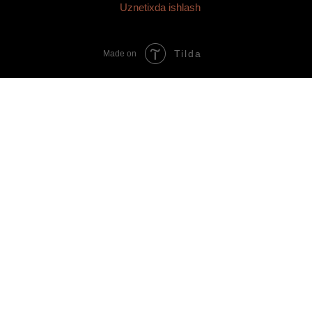
Uznetixda ishlash
Tilda
Made on