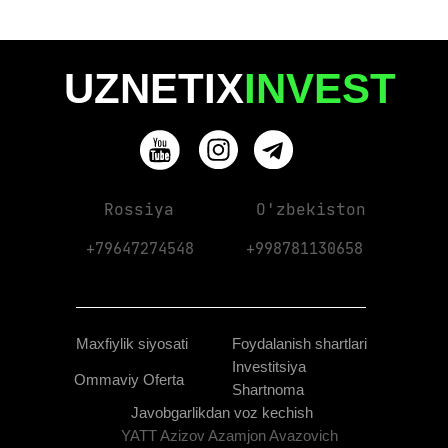
UZNETIX
INVEST
Rossiya
O'zbekiston
+79647274548
+998781130658
Maxfiylik siyosati
Foydalanish shartlari
Investitsiya
Ommaviy Oferta
Shartnoma
Javobgarlikdan voz kechish
YATT Azizov Azamjon Avazovich