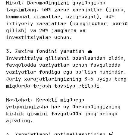
Misol: Daromadingizni quyidagicha
taqsimlang: 50% zarur xarajatlar (ijara,
kommunal xizmatlar, oziq-ovqat), 30%
ixtiyoriy xarajatlar (koʻngilochar, xarid
qilish) va 20% jamgʻarma va
investitsiyalar uchun.
3. Zaxira fondini yaratish 💼
Investitsiya qilishni boshlashdan oldin,
favqulodda vaziyatlar uchun favqulodda
vaziyatlar fondiga ega bo'lish muhimdir.
Joriy xarajatlaringizning 3-6 oyiga teng
miqdorda tejash tavsiya etiladi.
Maslahat: Kerakli miqdorga
yetguningizcha har oy daromadingizning
kichik qismini favqulodda jamg'armaga
ajrating.
4. Xarajatlarni optimallashtirish 🛒