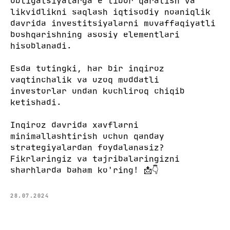
obligatsiyalarga e'tibor qaratish va
likvidlikni saqlash iqtisodiy noaniqlik
davrida investitsiyalarni muvaffaqiyatli
boshqarishning asosiy elementlari
hisoblanadi.
Esda tutingki, har bir inqiroz
vaqtinchalik va uzoq muddatli
investorlar undan kuchliroq chiqib
ketishadi.
Inqiroz davrida xavflarni
minimallashtirish uchun qanday
strategiyalardan foydalanasiz?
Fikrlaringiz va tajribalaringizni
sharhlarda baham ko'ring! 📩👇
28.07.2024