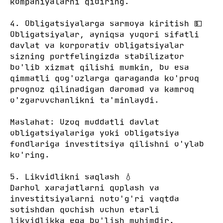
kompaniyalarni qidiring.
4. Obligatsiyalarga sarmoya kiritish 💵
Obligatsiyalar, ayniqsa yuqori sifatli
davlat va korporativ obligatsiyalar
sizning portfelingizda stabilizator
bo'lib xizmat qilishi mumkin, bu esa
qimmatli qog'ozlarga qaraganda ko'proq
prognoz qilinadigan daromad va kamroq
o'zgaruvchanlikni ta'minlaydi.
Maslahat: Uzoq muddatli davlat
obligatsiyalariga yoki obligatsiya
fondlariga investitsiya qilishni o'ylab
ko'ring.
5. Likvidlikni saqlash 💧
Darhol xarajatlarni qoplash va
investitsiyalarni noto'g'ri vaqtda
sotishdan qochish uchun etarli
likvidlikka ega bo'lish muhimdir.