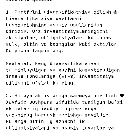
1. Portfelni diversifikatsiya qilish 🌐
Diversifikatsiya xavflarni
boshqarishning asosiy usullaridan
biridir. O'z investitsiyalaringizni
aktsiyalar, obligatsiyalar, ko'chmas
mulk, oltin va boshqalar kabi aktivlar
bo'yicha taqsimlang.
Maslahat: Keng diversifikatsiyani
ta'minlaydigan va xavfni kamaytiradigan
indeks fondlariga (ETFs) investitsiya
qilishni o'ylab ko'ring.
2. Himoya aktivlariga sarmoya kiritish 🛡️
Xavfsiz boshpana sifatida tanilgan ba'zi
aktivlar iqtisodiy inqirozlarga
yaxshiroq bardosh berishga moyildir.
Bularga oltin, g'aznachilik
obligatsiyalari va asosiy tovarlar va