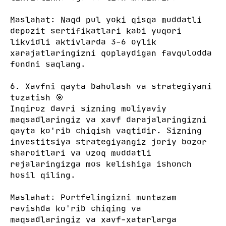
Maslahat: Naqd pul yoki qisqa muddatli
depozit sertifikatlari kabi yuqori
likvidli aktivlarda 3-6 oylik
xarajatlaringizni qoplaydigan favqulodda
fondni saqlang.
6. Xavfni qayta baholash va strategiyani
tuzatish 🎯
Inqiroz davri sizning moliyaviy
maqsadlaringiz va xavf darajalaringizni
qayta ko'rib chiqish vaqtidir. Sizning
investitsiya strategiyangiz joriy bozor
sharoitlari va uzoq muddatli
rejalaringizga mos kelishiga ishonch
hosil qiling.
Maslahat: Portfelingizni muntazam
ravishda ko'rib chiqing va
maqsadlaringiz va xavf-xatarlarga