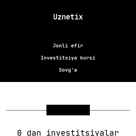
Uznetix
Jonli efir
Investitsiya kursi
Sovg'a
SOVG'A
0 dan investitsiyalar