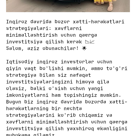
Inqiroz davrida bozor xatti-harakatlari
strategiyalari: xavflarni
minimallashtirish uchun qaerga
investitsiya qilish kerak 📉📈
Salom, aziz obunachilar! 🌟
Iqtisodiy inqiroz investorlar uchun
qiyin vaqt bo'lishi mumkin, ammo to'g'ri
strategiya bilan siz nafaqat
investitsiyalaringizni himoya qila
olasiz, balki o'sish uchun yangi
imkoniyatlarni ham topishingiz mumkin.
Bugun biz inqiroz davrida bozorda xatti-
harakatlarning bir nechta
strategiyalarini ko'rib chiqamiz va
xavflarni minimallashtirish uchun qaerga
investitsiya qilish yaxshiroq ekanligini
muhokama qilamiz.