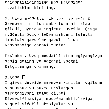
chidamliligingizga mos keladigan
tuzatishlar kiriting.
7. Uzoq muddatli fikrlash va sabr ⏳
Sarmoya kiritish sabr-toqatni talab
qiladi, ayniqsa inqiroz davrida. Qisqa
muddatli bozor tebranishlari tufayli
impulsiv qarorlar qabul qilish
vasvasasiga qarshi turing.
Maslahat: Uzoq muddatli strategiyangizga
sodiq qoling va bozorni vaqtni
belgilashga urinmang.
Xulosa 🏁
Inqiroz davrida sarmoya kiritish oqilona
yondashuv va puxta o‘ylangan
strategiyani talab qiladi.
Diversifikasiya, mudofaa aktivlariga,
yuqori sifatli aktsiyalar va