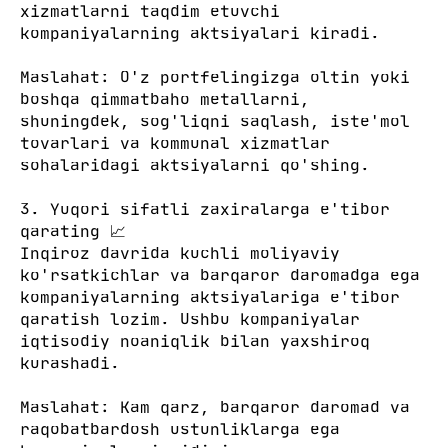
xizmatlarni taqdim etuvchi
kompaniyalarning aktsiyalari kiradi.
Maslahat: O'z portfelingizga oltin yoki
boshqa qimmatbaho metallarni,
shuningdek, sog'liqni saqlash, iste'mol
tovarlari va kommunal xizmatlar
sohalaridagi aktsiyalarni qo'shing.
3. Yuqori sifatli zaxiralarga e'tibor
qarating 📈
Inqiroz davrida kuchli moliyaviy
ko'rsatkichlar va barqaror daromadga ega
kompaniyalarning aktsiyalariga e'tibor
qaratish lozim. Ushbu kompaniyalar
iqtisodiy noaniqlik bilan yaxshiroq
kurashadi.
Maslahat: Kam qarz, barqaror daromad va
raqobatbardosh ustunliklarga ega