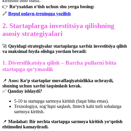
kiritishni bilib olasiz.
👉
Ro‘yxatdan o‘tish uchun shu yerga bosing:
🔗
Bepul onlayn-treningga yozilish
2. Startaplarga investitsiya qilishning
asosiy strategiyalari
🚀
Quyidagi strategiyalar startaplarga xavfsiz investitsiya qilish
va maksimal foyda olishga yordam beradi:
1. Diversifikatsiya qilish – Barcha pullarni bitta
startapga qo‘ymaslik
📌
Asos:
Ko‘p startaplar muvaffaqiyatsizlikka uchraydi,
shuning uchun xavfni taqsimlash kerak.
✅
Qanday ishlaydi?
5-10 ta startapga sarmoya kiritish (faqat bitta emas).
Texnologiya, sog‘liqni saqlash, fintech kabi turli sohalarga
sarmoya kiritish.
📌
Maslahat:
Bir nechta startapga sarmoya kiritish yo‘qotish
ehtimolini kamaytiradi.