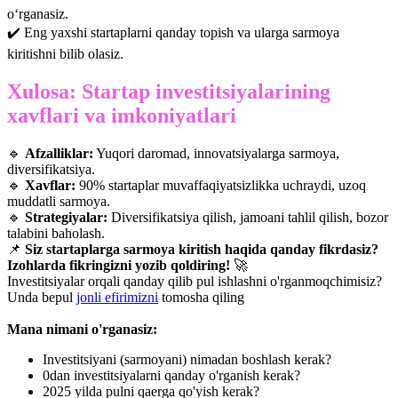
o‘rganasiz.
✔️ Eng yaxshi startaplarni qanday topish va ularga sarmoya
kiritishni bilib olasiz.
Xulosa: Startap investitsiyalarining
xavflari va imkoniyatlari
🔹
Afzalliklar:
Yuqori daromad, innovatsiyalarga sarmoya,
diversifikatsiya.
🔹
Xavflar:
90% startaplar muvaffaqiyatsizlikka uchraydi, uzoq
muddatli sarmoya.
🔹
Strategiyalar:
Diversifikatsiya qilish, jamoani tahlil qilish, bozor
talabini baholash.
📌
Siz startaplarga sarmoya kiritish haqida qanday fikrdasiz?
Izohlarda fikringizni yozib qoldiring!
🚀
Investitsiyalar orqali qanday qilib pul ishlashni o'rganmoqchimisiz?
Unda bepul
jonli efirimizni
tomosha qiling
Mana nimani o'rganasiz:
Investitsiyani (sarmoyani) nimadan boshlash kerak?
0dan investitsiyalarni qanday o'rganish kerak?
2025 yilda pulni qaerga qo'yish kerak?