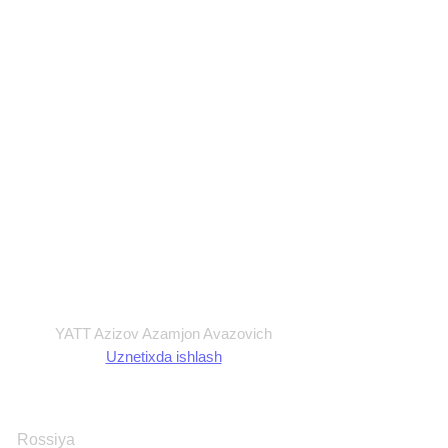
Maxfiylik siyosati
Ommaviy Oferta
Foydalanish shartlari
Shartnoma
YATT Azizov Azamjon Avazovich
Uznetixda ishlash
Rossiya