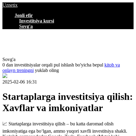
Uznetix
Jonli efir
Investitsiya kursi
Sovg'a
Sovg'a
0 dan investitsiyalar orqali pul ishlash bo'yicha bepul
kitob va
onlayn treningni
yuklab oling
2025-02-06 16:31
Startaplarga investitsiya qilish:
Xavflar va imkoniyatlar
📈 Startaplarga investitsiya qilish – bu katta daromad olish
imkoniyatiga ega bo‘lgan, ammo yuqori xavfli investitsiya shakli.