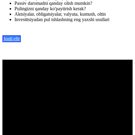
Passiv daromadni qanday olish mumkin?
Pulingizni qanday ko'paytirish kerak?
Aktsiyalar, obligatsiyalar, valyuta, kumush, oltin
Investitsiyadan pul ishlashning eng yaxshi usullari
Jonli efir