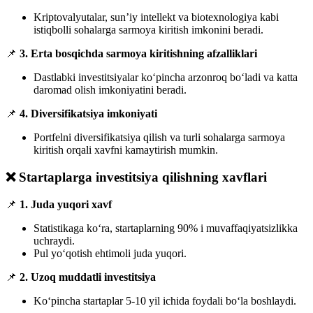
Kriptovalyutalar, sun’iy intellekt va biotexnologiya kabi
istiqbolli sohalarga sarmoya kiritish imkonini beradi.
📌
3. Erta bosqichda sarmoya kiritishning afzalliklari
Dastlabki investitsiyalar ko‘pincha arzonroq bo‘ladi va katta
daromad olish imkoniyatini beradi.
📌
4. Diversifikatsiya imkoniyati
Portfelni diversifikatsiya qilish va turli sohalarga sarmoya
kiritish orqali xavfni kamaytirish mumkin.
❌ Startaplarga investitsiya qilishning xavflari
📌
1. Juda yuqori xavf
Statistikaga ko‘ra, startaplarning 90% i muvaffaqiyatsizlikka
uchraydi.
Pul yo‘qotish ehtimoli juda yuqori.
📌
2. Uzoq muddatli investitsiya
Ko‘pincha startaplar 5-10 yil ichida foydali bo‘la boshlaydi.