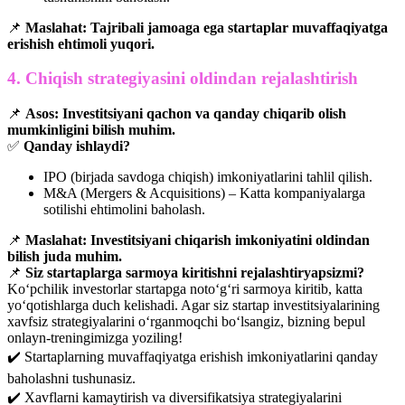
📌
Maslahat:
Tajribali jamoaga ega startaplar muvaffaqiyatga
erishish ehtimoli yuqori.
4. Chiqish strategiyasini oldindan rejalashtirish
📌
Asos:
Investitsiyani qachon va qanday chiqarib olish
mumkinligini bilish muhim.
✅
Qanday ishlaydi?
IPO (birjada savdoga chiqish) imkoniyatlarini tahlil qilish.
M&A (Mergers & Acquisitions) – Katta kompaniyalarga
sotilishi ehtimolini baholash.
📌
Maslahat:
Investitsiyani chiqarish imkoniyatini oldindan
bilish juda muhim.
📌
Siz startaplarga sarmoya kiritishni rejalashtiryapsizmi?
Ko‘pchilik investorlar startapga noto‘g‘ri sarmoya kiritib, katta
yo‘qotishlarga duch kelishadi. Agar siz startap investitsiyalarining
xavfsiz strategiyalarini o‘rganmoqchi bo‘lsangiz, bizning bepul
onlayn-treningimizga yoziling!
✔️ Startaplarning muvaffaqiyatga erishish imkoniyatlarini qanday
baholashni tushunasiz.
✔️ Xavflarni kamaytirish va diversifikatsiya strategiyalarini