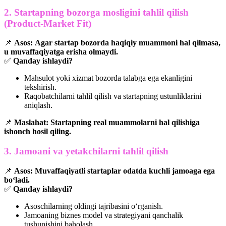
2. Startapning bozorga mosligini tahlil qilish
(Product-Market Fit)
📌
Asos:
Agar startap bozorda haqiqiy muammoni hal qilmasa,
u muvaffaqiyatga erisha olmaydi.
✅
Qanday ishlaydi?
Mahsulot yoki xizmat bozorda talabga ega ekanligini
tekshirish.
Raqobatchilarni tahlil qilish va startapning ustunliklarini
aniqlash.
📌
Maslahat:
Startapning real muammolarni hal qilishiga
ishonch hosil qiling.
3. Jamoani va yetakchilarni tahlil qilish
📌
Asos:
Muvaffaqiyatli startaplar odatda kuchli jamoaga ega
bo‘ladi.
✅
Qanday ishlaydi?
Asoschilarning oldingi tajribasini o‘rganish.
Jamoaning biznes model va strategiyani qanchalik
tushunishini baholash.