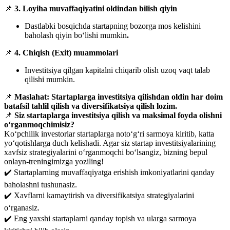
📌
3. Loyiha muvaffaqiyatini oldindan bilish qiyin
Dastlabki bosqichda startapning bozorga mos kelishini
baholash qiyin bo‘lishi mumkin
.
📌
4. Chiqish (Exit) muammolari
Investitsiya qilgan kapitalni chiqarib olish uzoq vaqt talab
qilishi mumkin.
📌
Maslahat:
Startaplarga investitsiya qilishdan oldin har doim
batafsil tahlil qilish va diversifikatsiya qilish lozim.
📌
Siz startaplarga investitsiya qilish va maksimal foyda olishni
o‘rganmoqchimisiz?
Ko‘pchilik investorlar startaplarga noto‘g‘ri sarmoya kiritib, katta
yo‘qotishlarga duch kelishadi. Agar siz startap investitsiyalarining
xavfsiz strategiyalarini o‘rganmoqchi bo‘lsangiz, bizning bepul
onlayn-treningimizga yoziling!
✔️ Startaplarning muvaffaqiyatga erishish imkoniyatlarini qanday
baholashni tushunasiz.
✔️ Xavflarni kamaytirish va diversifikatsiya strategiyalarini
o‘rganasiz.
✔️ Eng yaxshi startaplarni qanday topish va ularga sarmoya