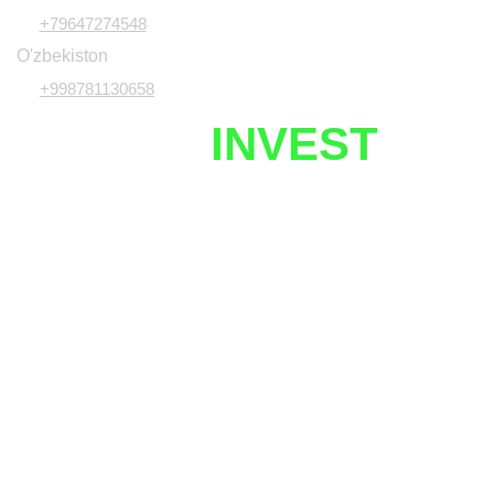
+79647274548
O'zbekiston
+998781130658
UZNETIX
INVEST
Javobgarlikdan voz kechish
Investitsiya