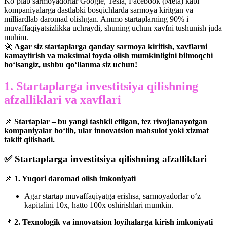
Ko‘plab sarmoyadorlar Google, Tesla, Facebook (Meta) kabi
kompaniyalarga dastlabki bosqichlarda sarmoya kiritgan va
milliardlab daromad olishgan. Ammo startaplarning 90% i
muvaffaqiyatsizlikka uchraydi, shuning uchun xavfni tushunish juda
muhim.
🚀
Agar siz startaplarga qanday sarmoya kiritish, xavflarni
kamaytirish va maksimal foyda olish mumkinligini bilmoqchi
bo‘lsangiz, ushbu qo‘llanma siz uchun!
1. Startaplarga investitsiya qilishning
afzalliklari va xavflari
📌
Startaplar – bu yangi tashkil etilgan, tez rivojlanayotgan
kompaniyalar bo‘lib, ular innovatsion mahsulot yoki xizmat
taklif qilishadi.
✅ Startaplarga investitsiya qilishning afzalliklari
📌
1. Yuqori daromad olish imkoniyati
Agar startap muvaffaqiyatga erishsa, sarmoyadorlar o‘z
kapitalini 10x, hatto 100x oshirishlari mumkin.
📌
2. Texnologik va innovatsion loyihalarga kirish imkoniyati