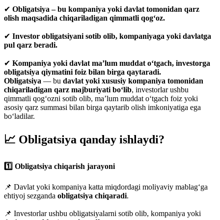
✔
Obligatsiya – bu kompaniya yoki davlat tomonidan qarz
olish maqsadida chiqariladigan qimmatli qog‘oz.
✔
Investor obligatsiyani sotib olib, kompaniyaga yoki davlatga
pul qarz beradi.
✔
Kompaniya yoki davlat ma’lum muddat o‘tgach, investorga
obligatsiya qiymatini foiz bilan birga qaytaradi.
Obligatsiya
— bu
davlat yoki xususiy kompaniya tomonidan
chiqariladigan qarz majburiyati bo‘lib
, investorlar ushbu
qimmatli qog‘ozni sotib olib, ma’lum muddat o‘tgach foiz yoki
asosiy qarz summasi bilan birga qaytarib olish imkoniyatiga ega
bo‘ladilar.
📈 Obligatsiya qanday ishlaydi?
1️⃣ Obligatsiya chiqarish jarayoni
📌 Davlat yoki kompaniya katta miqdordagi moliyaviy mablag‘ga
ehtiyoj sezganda
obligatsiya chiqaradi
.
📌 Investorlar ushbu obligatsiyalarni sotib olib, kompaniya yoki