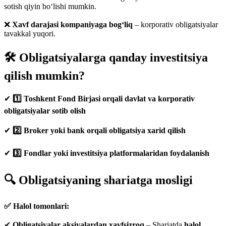
sotish qiyin bo‘lishi mumkin.
❌
Xavf darajasi kompaniyaga bog‘liq
– korporativ obligatsiyalar
tavakkal yuqori.
🛠️ Obligatsiyalarga qanday investitsiya
qilish mumkin?
✔
1️⃣ Toshkent Fond Birjasi orqali davlat va korporativ
obligatsiyalar sotib olish
✔
2️⃣ Broker yoki bank orqali obligatsiya xarid qilish
✔
3️⃣ Fondlar yoki investitsiya platformalaridan foydalanish
🔍 Obligatsiyaning shariatga mosligi
✅ Halol tomonlari:
✔
Obligatsiyalar aksiyalardan xavfsizroq
– Shariatda
halol