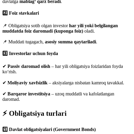
davlatga
mablag‘ qarz beradi
.
2️⃣ Foiz stavkalari
📌 Obligatsiya sotib olgan investor
har yili yoki belgilangan
muddatda foiz daromadi (kuponga foiz)
oladi.
📌 Muddati tugagach,
asosiy summa qaytariladi
.
3️⃣ Investorlar uchun foyda
✔
Passiv daromad olish
– har yili obligatsiya foizlaridan foyda
ko‘rish.
✔
Moliyaviy xavfsizlik
– aksiyalarga nisbatan kamroq tavakkal.
✔
Barqaror investitsiya
– uzoq muddatli va kafolatlangan
daromad.
⚡ Obligatsiya turlari
1️⃣ Davlat obligatsiyalari (Government Bonds)