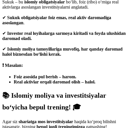
Sukuk – bu
islomiy obligatsiyalar
bo‘lib, foiz (ribo) o‘rniga real
aktivlarga asoslangan investitsiyalarni anglatadi.
✔
Sukuk obligatsiyalar foiz emas, real aktiv daromadiga
asoslangan
.
✔
Investor real loyihalarga sarmoya kiritadi va foyda ulushidan
daromad oladi.
✔
Islomiy moliya tamoyillariga muvofiq, har qanday daromad
halol biznesdan bo‘lishi kerak.
❗ Masalan:
Foiz asosida pul berish – harom.
Real aktivlar orqali daromad olish – halol.
📚 Islomiy moliya va investitsiyalar
bo‘yicha bepul trening! 🎓
Agar siz
shariatga mos investitsiyalar
haqida ko‘proq bilishni
istasangiz, bizning
bepul jonli treningimizga
qatnashing!