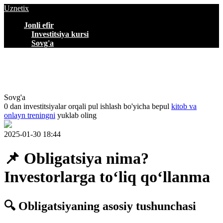
Uznetix
Jonli efir
Investitsiya kursi
Sovg'a
Sovg'a
0 dan investitsiyalar orqali pul ishlash bo'yicha bepul
kitob va
onlayn treningni
yuklab oling
2025-01-30 18:44
📌 Obligatsiya nima?
Investorlarga to‘liq qo‘llanma
🔍 Obligatsiyaning asosiy tushunchasi