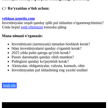
👉
Ro‘yxatdan o‘tish uchun:
vebinar.uznetix.com
Investitsiyalar orqali qanday qilib pul ishlashni o'rganmoqchimisiz?
Unda bepul
jonli efirimizni
tomosha qiling
Mana nimani o'rganasiz:
Investitsiyani (sarmoyani) nimadan boshlash kerak?
0dan investitsiyalarni qanday o'rganish kerak?
2025 yilda pulni qaerga qo'yish kerak?
Passiv daromadni qanday olish mumkin?
Pulingizni qanday ko'paytirish kerak?
Aktsiyalar, obligatsiyalar, valyuta, kumush, oltin
Investitsiyadan pul ishlashning eng yaxshi usullari
Jonli efir