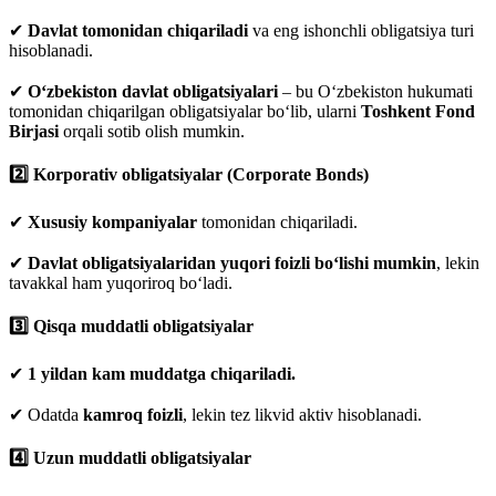
✔
Davlat tomonidan chiqariladi
va eng ishonchli obligatsiya turi
hisoblanadi.
✔
O‘zbekiston davlat obligatsiyalari
– bu O‘zbekiston hukumati
tomonidan chiqarilgan obligatsiyalar bo‘lib, ularni
Toshkent Fond
Birjasi
orqali sotib olish mumkin.
2️⃣ Korporativ obligatsiyalar (Corporate Bonds)
✔
Xususiy kompaniyalar
tomonidan chiqariladi.
✔
Davlat obligatsiyalaridan yuqori foizli bo‘lishi mumkin
, lekin
tavakkal ham yuqoriroq bo‘ladi.
3️⃣ Qisqa muddatli obligatsiyalar
✔
1 yildan kam muddatga chiqariladi.
✔ Odatda
kamroq foizli
, lekin tez likvid aktiv hisoblanadi.
4️⃣ Uzun muddatli obligatsiyalar