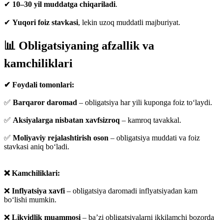
✔
10–30 yil muddatga chiqariladi
.
✔
Yuqori foiz stavkasi
, lekin uzoq muddatli majburiyat.
📊 Obligatsiyaning afzallik va
kamchiliklari
✔ Foydali tomonlari:
✅
Barqaror daromad
– obligatsiya har yili kuponga foiz to‘laydi.
✅
Aksiyalarga nisbatan xavfsizroq
– kamroq tavakkal.
✅
Moliyaviy rejalashtirish oson
– obligatsiya muddati va foiz
stavkasi aniq bo‘ladi.
❌ Kamchiliklari:
❌
Inflyatsiya xavfi
– obligatsiya daromadi inflyatsiyadan kam
bo‘lishi mumkin.
❌
Likvidlik muammosi
– ba’zi obligatsiyalarni ikkilamchi bozorda