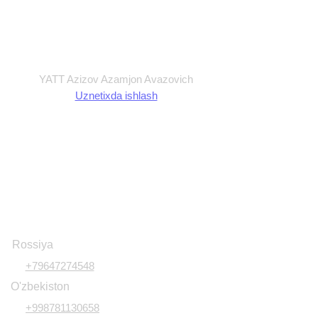
Ommaviy Oferta
Foydalanish shartlari
Shartnoma
YATT Azizov Azamjon Avazovich
Uznetixda ishlash
Rossiya
+79647274548
O'zbekiston
+998781130658