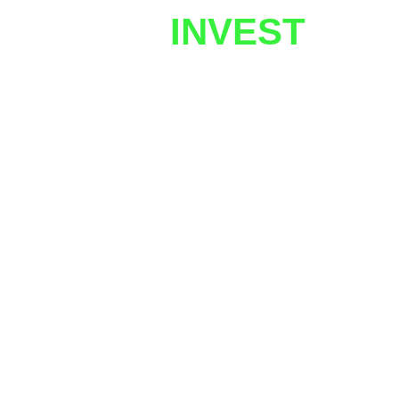
UZNETIX
INVEST
Javobgarlikdan voz kechish
Investitsiya