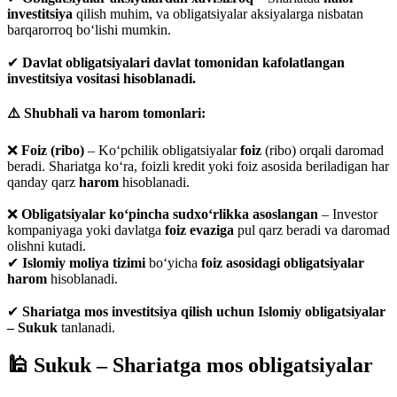
investitsiya
qilish muhim, va obligatsiyalar aksiyalarga nisbatan
barqarorroq bo‘lishi mumkin.
✔
Davlat obligatsiyalari davlat tomonidan kafolatlangan
investitsiya vositasi hisoblanadi.
⚠️ Shubhali va harom tomonlari:
❌
Foiz (ribo)
– Ko‘pchilik obligatsiyalar
foiz
(ribo) orqali daromad
beradi. Shariatga ko‘ra, foizli kredit yoki foiz asosida beriladigan har
qanday qarz
harom
hisoblanadi.
❌
Obligatsiyalar ko‘pincha sudxo‘rlikka asoslangan
– Investor
kompaniyaga yoki davlatga
foiz evaziga
pul qarz beradi va daromad
olishni kutadi.
✔
Islomiy moliya tizimi
bo‘yicha
foiz asosidagi obligatsiyalar
harom
hisoblanadi.
✔
Shariatga mos investitsiya qilish uchun Islomiy obligatsiyalar
– Sukuk
tanlanadi.
🕌 Sukuk – Shariatga mos obligatsiyalar