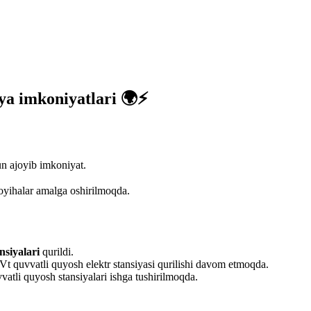
iya imkoniyatlari 🌍⚡
un ajoyib imkoniyat.
oyihalar amalga oshirilmoqda.
nsiyalari
qurildi.
 quvvatli quyosh elektr stansiyasi qurilishi davom etmoqda.
vatli quyosh stansiyalari ishga tushirilmoqda.