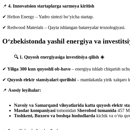
📌
4. Innovatsion startaplarga sarmoya kiritish
✔ Helion Energy – Yadro sintezi bo‘yicha startap.
✔ Redwood Materials – Qayta ishlangan batareyalar texnologiyasi.
O‘zbekistonda yashil energiya va investits
🔍 1. Quyosh energiyasiga investitsiya qilish ☀️
✔
Yiliga 300 kun quyoshli ob-havo
– energiya ishlab chiqarish uch
✔
Quyosh elektr stansiyalari qurilishi
– mamlakatda yirik xalqaro l
📌
Asosiy loyihalar:
Navoiy va Samarqand viloyatlarida katta quyosh elektr sta
Masdar kompaniyasi
tomonidan
Sherobod tumanida
457 MVt
Toshkent, Buxoro va boshqa hududlarda
kichik va o‘rta quv