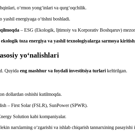
hqinlari, o‘rmon yong‘inlari va qurg‘oqchilik.
 yashil energiyaga o‘tishni boshladi.
y qilmoqda
– ESG (Ekologik, Ijtimoiy va Korporativ Boshqaruv) mezon
ga, ekologik toza energiya va yashil texnologiyalarga sarmoya kiritis
asosiy yo‘nalishlari
jud. Quyida
eng mashhur va foydali investitsiya turlari
keltirilgan.
on dollardan oshishi kutilmoqda.
qilish – First Solar (FSLR), SunPower (SPWR).
Energy Solution kabi kompaniyalar.
ekin narxlarning o‘zgarishi va ishlab chiqarish tannarxining pasayishi 