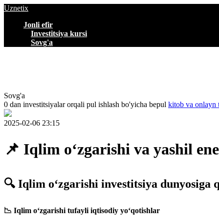
Uznetix
Jonli efir
Investitsiya kursi
Sovg'a
Sovg'a
0 dan investitsiyalar orqali pul ishlash bo'yicha bepul
kitob va onlayn 
2025-02-06 23:15
📌 Iqlim o‘zgarishi va yashil en
🔍 Iqlim o‘zgarishi investitsiya dunyosiga
📉 Iqlim o‘zgarishi tufayli iqtisodiy yo‘qotishlar