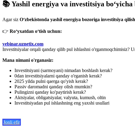
📚 Yashil energiya va investitsiya bo‘yicha
Agar siz
O‘zbekistonda yashil energiya bozoriga investitsiya qilis
👉
Ro‘yxatdan o‘tish uchun:
vebinar.uznetix.com
Investitsiyalar orqali qanday qilib pul ishlashni o'rganmoqchimisiz?
Mana nimani o'rganasiz:
Investitsiyani (sarmoyani) nimadan boshlash kerak?
0dan investitsiyalarni qanday o'rganish kerak?
2025 yilda pulni qaerga qo'yish kerak?
Passiv daromadni qanday olish mumkin?
Pulingizni qanday ko'paytirish kerak?
Aktsiyalar, obligatsiyalar, valyuta, kumush, oltin
Investitsiyadan pul ishlashning eng yaxshi usullari
Jonli efir