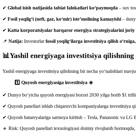
✔
Global isish natijasida tabiat falokatlari ko‘paymoqda
– suv tos
✔
Fosil yoqilg‘i (neft, gaz, ko‘mir) iste’molining kamayishi
– dunyo
✔
Katta korporatsiyalar barqaror energiya strategiyalarini jori
📌
Natija:
Investorlar
fossil yoqilg‘ilarga investitsiya qilish o‘rni
📊Yashil energiyaga investitsiya qilishning 
Yashil energiyaga investitsiya qilishning bir necha yo‘nalishlari mav
1️⃣ Quyosh energiyasiga investitsiya ☀️
✔ Dunyo bo‘yicha quyosh energiyasi bozori 2030 yilga borib $1 trilli
✔ Quyosh panellari ishlab chiqaruvchi kompaniyalarga investitsiya 
✔ Quyosh batareyalariga sarmoya kiritish – Tesla, Panasonic va LG 
🔹 Risk: Quyosh panellari texnologiyasi doimiy rivojlanib bormoqda, l