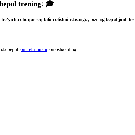
 bepul trening! 🎓
h bo‘yicha chuqurroq bilim olishni
istasangiz, bizning
bepul jonli tr
 Unda bepul
jonli efirimizni
tomosha qiling