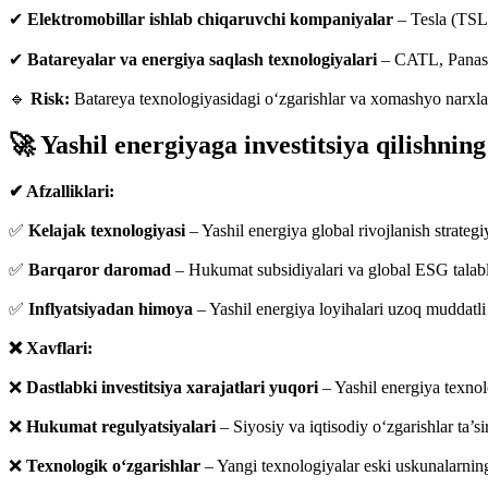
✔
Elektromobillar ishlab chiqaruvchi kompaniyalar
– Tesla (TSL
✔
Batareyalar va energiya saqlash texnologiyalari
– CATL, Panas
🔹
Risk:
Batareya texnologiyasidagi o‘zgarishlar va xomashyo narxlar
🚀 Yashil energiyaga investitsiya qilishning
✔ Afzalliklari:
✅
Kelajak texnologiyasi
– Yashil energiya global rivojlanish strateg
✅
Barqaror daromad
– Hukumat subsidiyalari va global ESG talabl
✅
Inflyatsiyadan himoya
– Yashil energiya loyihalari uzoq muddatli 
❌ Xavflari:
❌
Dastlabki investitsiya xarajatlari yuqori
– Yashil energiya texno
❌
Hukumat regulyatsiyalari
– Siyosiy va iqtisodiy o‘zgarishlar ta’s
❌
Texnologik o‘zgarishlar
– Yangi texnologiyalar eski uskunalarnin