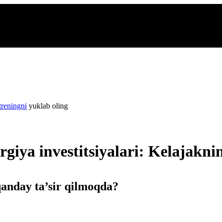
treningni
yuklab oling
ergiya investitsiyalari: Kelajakni
 qanday ta’sir qilmoqda?