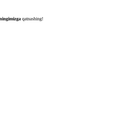
eningimizga
qatnashing!