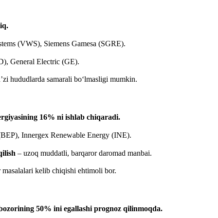
iq.
stems (VWS), Siemens Gamesa (SGRE).
, General Electric (GE).
ba’zi hududlarda samarali bo‘lmasligi mumkin.
ergiyasining 16% ni ishlab chiqaradi.
(BEP), Innergex Renewable Energy (INE).
ilish
– uzoq muddatli, barqaror daromad manbai.
masalalari kelib chiqishi ehtimoli bor.
bozorining 50% ini egallashi prognoz qilinmoqda.