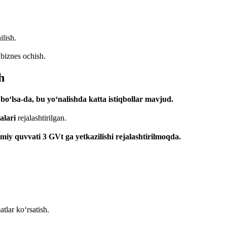
ilish.
 biznes ochish.
h
bo‘lsa-da, bu yo‘nalishda katta istiqbollar mavjud.
alari
rejalashtirilgan.
iy quvvati 3 GVt ga yetkazilishi rejalashtirilmoqda.
lar ko‘rsatish.