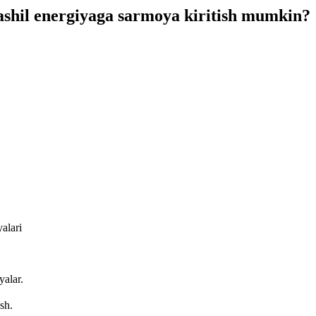
ashil energiyaga sarmoya kiritish mumkin?
alari
alar.
sh.