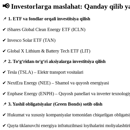
📢 Investorlarga maslahat: Qanday qilib y
📌
1. ETF va fondlar orqali investitsiya qilish
✔ iShares Global Clean Energy ETF (ICLN)
✔ Invesco Solar ETF (TAN)
✔ Global X Lithium & Battery Tech ETF (LIT)
📌
2. To‘g‘ridan-to‘g‘ri aksiyalarga investitsiya qilish
✔ Tesla (TSLA) – Elektr transport vositalari
✔ NextEra Energy (NEE) – Shamol va quyosh energiyasi
✔ Enphase Energy (ENPH) – Quyosh panellari va inverter texnologiy
📌
3. Yashil obligatsiyalar (Green Bonds) sotib olish
✔ Hukumat va xususiy kompaniyalar tomonidan chiqarilgan obligatsiy
✔ Qayta tiklanuvchi energiya infratuzilmasi loyihalarini moliyalashtiri