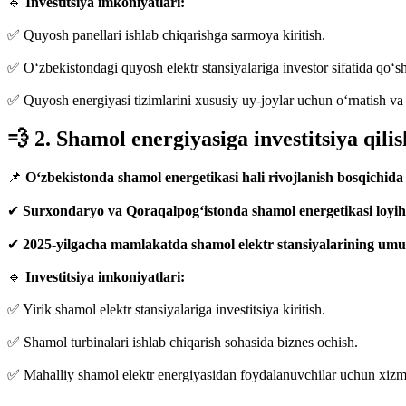
🔹
Investitsiya imkoniyatlari:
✅ Quyosh panellari ishlab chiqarishga sarmoya kiritish.
✅ O‘zbekistondagi quyosh elektr stansiyalariga investor sifatida qo‘sh
✅ Quyosh energiyasi tizimlarini xususiy uy-joylar uchun o‘rnatish va
💨 2. Shamol energiyasiga investitsiya qilis
📌
O‘zbekistonda shamol energetikasi hali rivojlanish bosqichida 
✔
Surxondaryo va Qoraqalpog‘istonda shamol energetikasi loyih
✔
2025-yilgacha mamlakatda shamol elektr stansiyalarining umum
🔹
Investitsiya imkoniyatlari:
✅ Yirik shamol elektr stansiyalariga investitsiya kiritish.
✅ Shamol turbinalari ishlab chiqarish sohasida biznes ochish.
✅ Mahalliy shamol elektr energiyasidan foydalanuvchilar uchun xizmat