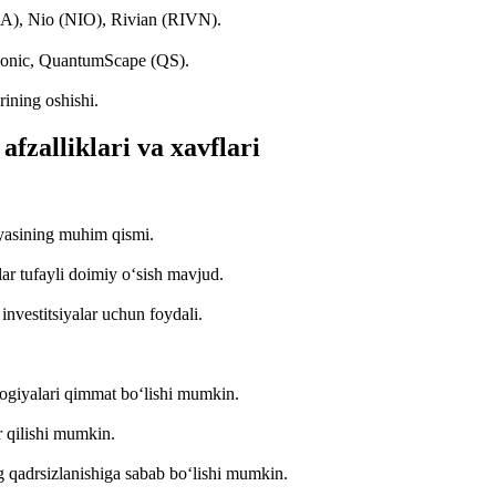
A), Nio (NIO), Rivian (RIVN).
onic, QuantumScape (QS).
ining oshishi.
 afzalliklari va xavflari
iyasining muhim qismi.
ar tufayli doimiy o‘sish mavjud.
investitsiyalar uchun foydali.
logiyalari qimmat bo‘lishi mumkin.
ir qilishi mumkin.
g qadrsizlanishiga sabab bo‘lishi mumkin.