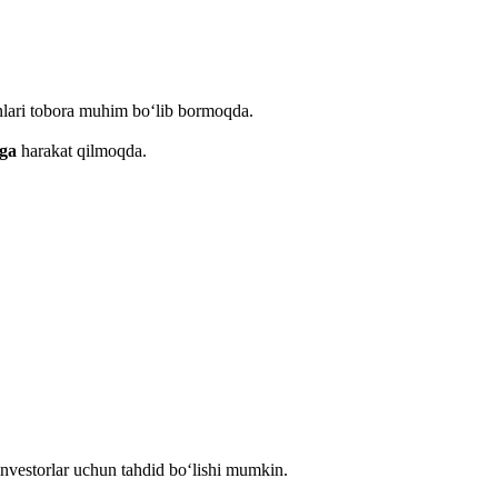
lari tobora muhim bo‘lib bormoqda.
hga
harakat qilmoqda.
investorlar uchun tahdid bo‘lishi mumkin.