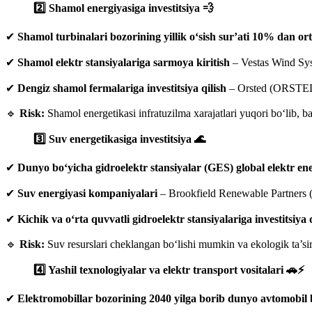
2️⃣ Shamol energiyasiga investitsiya 💨
✔
Shamol turbinalari bozorining yillik o‘sish sur’ati 10% dan ort
✔
Shamol elektr stansiyalariga sarmoya kiritish
– Vestas Wind Sy
✔
Dengiz shamol fermalariga investitsiya qilish
– Orsted (ORSTED)
🔹
Risk:
Shamol energetikasi infratuzilma xarajatlari yuqori bo‘lib, 
3️⃣ Suv energetikasiga investitsiya 🌊
✔
Dunyo bo‘yicha gidroelektr stansiyalar (GES) global elektr en
✔
Suv energiyasi kompaniyalari
– Brookfield Renewable Partners 
✔
Kichik va o‘rta quvvatli gidroelektr stansiyalariga investitsiya q
🔹
Risk:
Suv resurslari cheklangan bo‘lishi mumkin va ekologik ta’sir 
4️⃣ Yashil texnologiyalar va elektr transport vositalari 🚗⚡
✔
Elektromobillar bozorining 2040 yilga borib dunyo avtomobil 