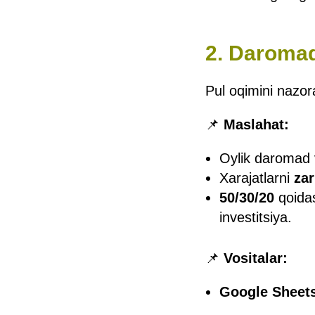
2. Daromad 
Pul oqimini nazora
📌
Maslahat:
Oylik daromad v
Xarajatlarni
zar
50/30/20
qoidas
investitsiya.
📌
Vositalar:
Google Sheet