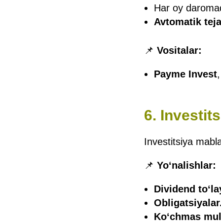
Har oy daromad
Avtomatik tej
📌
Vositalar:
Payme Invest
6. Investit
Investitsiya mabl
📌
Yo‘nalishlar:
Dividend to‘la
Obligatsiyalar
Ko‘chmas mul