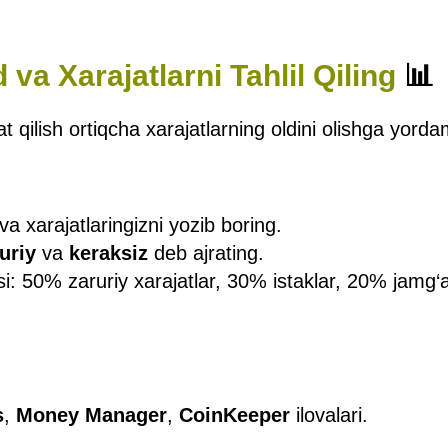
va Xarajatlarni Tahlil Qiling
📊
t qilish ortiqcha xarajatlarning oldini olishga yorda
a xarajatlaringizni yozib boring.
uriy
va
keraksiz
deb ajrating.
i: 50% zaruriy xarajatlar, 30% istaklar, 20% jamg
s
,
Money Manager
,
CoinKeeper
ilovalari.