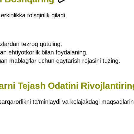
rkinlikka to‘sqinlik qiladi.
rzlardan tezroq qutuling.
an ehtiyotkorlik bilan foydalaning.
an mablag‘lar uchun qaytarish rejasini tuzing.
arni Tejash Odatini Rivojlantirin
barqarorlikni ta’minlaydi va kelajakdagi maqsadlari