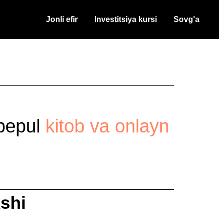
Jonli efir
Investitsiya kursi
Sovg'a
 bepul
kitob va onlayn
shi