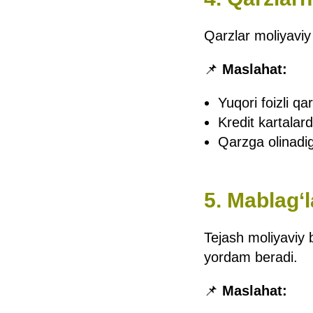
Qarzlar moliyaviy e
📌
Maslahat:
Yuqori foizli qa
Kredit kartalard
Qarzga olinadig
5. Mablag‘l
Tejash moliyaviy 
yordam beradi.
📌
Maslahat: