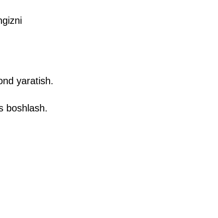
ngizni
ond yaratish.
s boshlash.