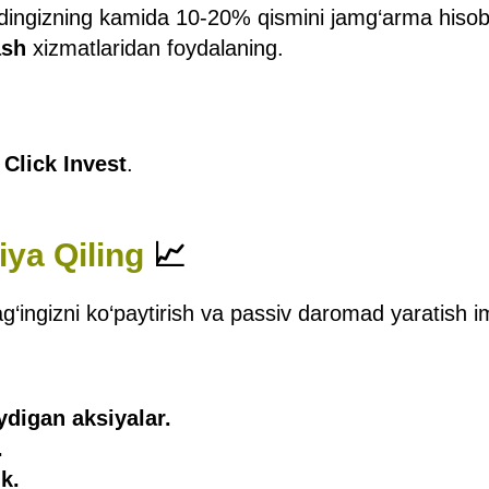
ingizning kamida 10-20% qismini jamg‘arma hisobi
ash
xizmatlaridan foydalaning.
,
Click Invest
.
siya Qiling
📈
ag‘ingizni ko‘paytirish va passiv daromad yaratish i
ydigan aksiyalar.
.
k.