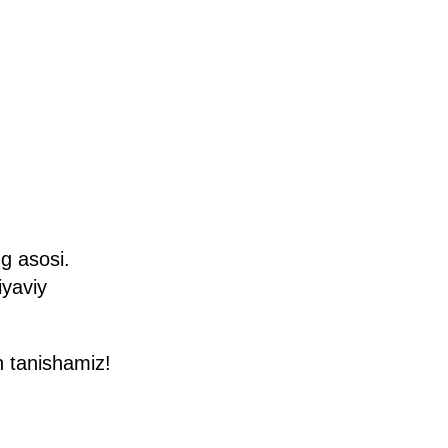
ng asosi.
iyaviy
n tanishamiz!