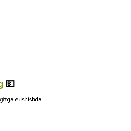
g
💵
ngizga erishishda