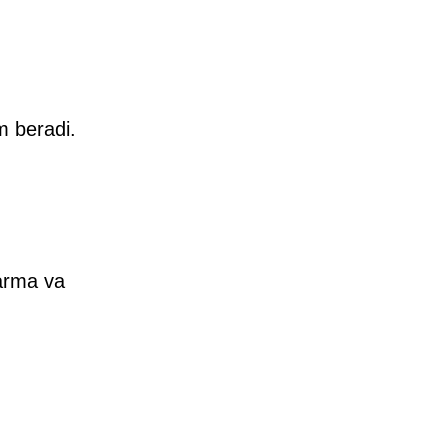
m beradi.
‘arma va