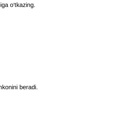
ga o‘tkazing.
mkonini beradi.