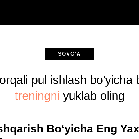
SOVG'A
 orqali pul ishlash bo'yicha
treningni
yuklab oling
shqarish Bo‘yicha Eng Yax