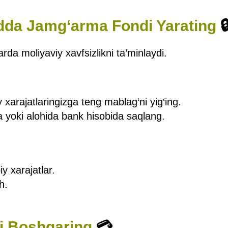
dda Jamg‘arma Fondi Yarating

rda moliyaviy xavfsizlikni ta’minlaydi.
y xarajatlaringizga teng mablag‘ni yig‘ing.
da yoki alohida bank hisobida saqlang.
y xarajatlar.
h.
ni Boshqaring
💳