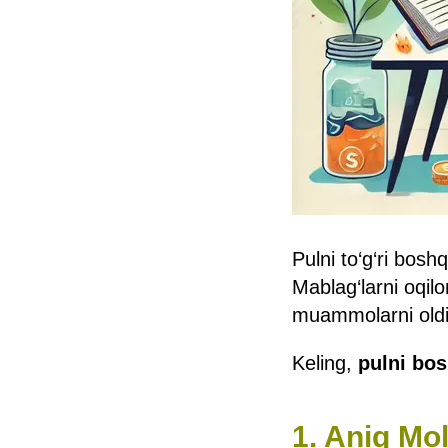
Pulni to‘g‘ri bosh
Mablag‘larni oqil
muammolarni oldi
Keling,
pulni bos
1. Aniq Mo