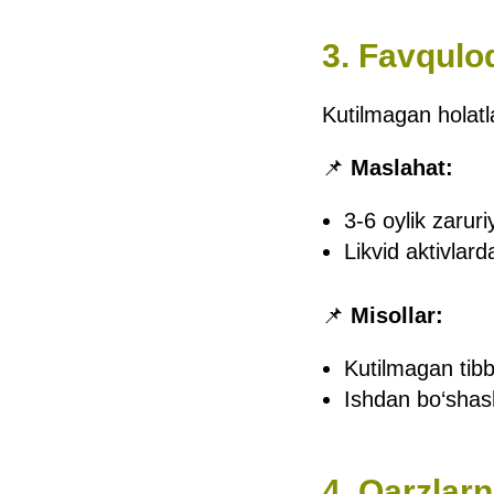
3. Favqulo
Kutilmagan holatla
📌
Maslahat:
3-6 oylik zaruri
Likvid aktivlar
📌
Misollar:
Kutilmagan tibbi
Ishdan bo‘shas
4. Qarzlar