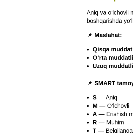
Aniq va o‘lchovli
boshqarishda yo‘l 
📌
Maslahat:
Qisqa muddatl
O‘rta muddatli
Uzoq muddatli
📌
SMART tamoyi
S
— Aniq
M
— O‘lchovli
A
— Erishish m
R
— Muhim
T
— Belgilang