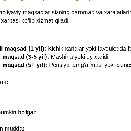
 moliyaviy maqsadlar sizning daromad va xarajatlari
xaritasi bo‘lib xizmat qiladi.
i maqsad (1 yil):
Kichik xaridlar yoki favqulodda f
 maqsad (3-5 yil):
Mashina yoki uy xaridi.
 maqsad (5+ yil):
Pensiya jamg‘armasi yoki bizne
li:
umkin bo‘lgan
an muddat