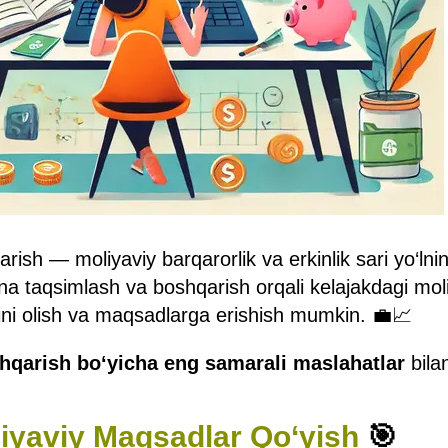
qarish — moliyaviy barqarorlik va erkinlik sari yo‘lni
ona taqsimlash va boshqarish orqali kelajakdagi mol
ni olish va maqsadlarga erishish mumkin. 💼📈
hqarish bo‘yicha eng samarali maslahatlar
bila
liyaviy Maqsadlar Qo‘yish
🎯